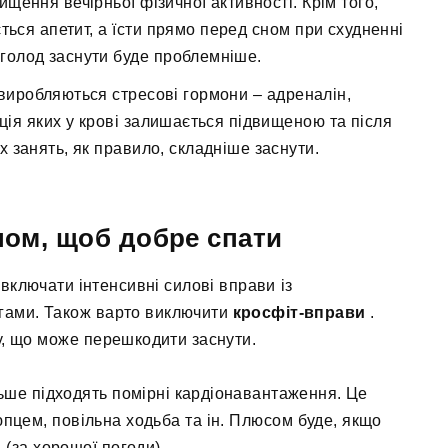
ищення вечірньої фізичної активності. Крім того,
ться апетит, а їсти прямо перед сном при схудненні
 голод заснути буде проблемніше.
виробляються стресові гормони – адреналін,
ція яких у крові залишається підвищеною та після
х занять, як правило, складніше заснути.
ном, щоб добре спати
ключати інтенсивні силові вправи із
гами. Також варто виключити
кросфіт-вправи
.
у, що може перешкодити заснути.
ільше підходять помірні кардіонавантаження. Це
юпцем, повільна ходьба та ін. Плюсом буде, якщо
 (за хорошої погоди).