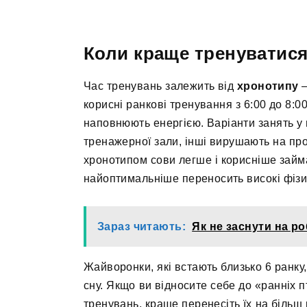
Коли краще тренуватися,
Час тренувань залежить від
хронотипу
–
корисні ранкові тренування з 6:00 до 8:
наповнюють енергією. Варіанти занять у 
тренажерної зали, інші вирушають на про
хронотипом сови легше і корисніше займа
найоптимальніше переносить високі фізи
Зараз читають:
Як не заснути на ро
Жайворонки, які встають близько 6 ранку
сну. Якщо ви відносите себе до «ранніх пт
тренувань, краще перенесіть їх на більш