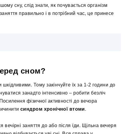
ому сну, слід знати, як почувається організм
заняття правильно і в потрібний час, це принесе
перед сном?
 шкідливими. Тому закінчуйте їх за 1-2 години до
енуватися занадто інтенсивно – робити безліч
 Посилення фізичної активності до вечора
ричинити
синдром хронічної втоми
.
я вечірні заняття до або після їди. Щільна вечеря
вно відбувається уві сні. Вся справа у