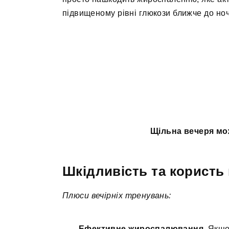
підвищеному рівні глюкози ближче до ноч
Щільна вечеря м
Шкідливість та користь 
Плюси вечірніх тренувань:
Ефективне жироспалювання.
Якщо 