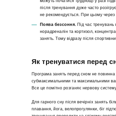
можуть початися труднощі у разі підв
після тренування дуже часто розігрує
не рекомендується. При цьому через
Поява безсоння.
Під час тренувань 
норадреналін та кортизол, концентра
занять. Тому відразу після спортивни
Як тренуватися перед с
Програма занять перед сном не повинна в
субмаксимальними та максимальними ва
Все це помітно розганяє нервову систем
Для гарного сну після вечірніх занять б
плавання, йога, велопрогулянки, біг підт
тренування проводити на свіжому повітрі