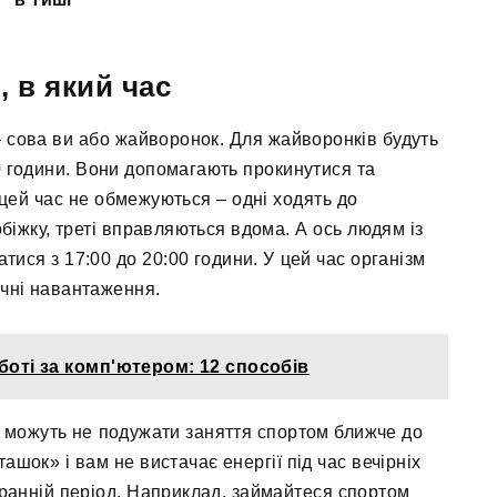
 в який час
 сова ви або жайворонок. Для жайворонків будуть
00 години. Вони допомагають прокинутися та
цей час не обмежуються – одні ходять до
біжку, треті вправляються вдома. А ось людям із
тися з 17:00 до 20:00 години. У цей час організм
чні навантаження.
боті за комп'ютером: 12 способів
, можуть не подужати заняття спортом ближче до
ашок» і вам не вистачає енергії під час вечірніх
 ранній період. Наприклад, займайтеся спортом