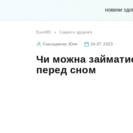
Перейти
до
НОВИНИ ЗДО
вмісту
EuroMD
»
Секрети здоров'я
Снисаренко Юля
24.07.2023
Чи можна займати
перед сном