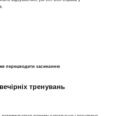
і.
оже перешкодити засинанню
вечірніх тренувань
дотримуватися режиму харчування і регулярно