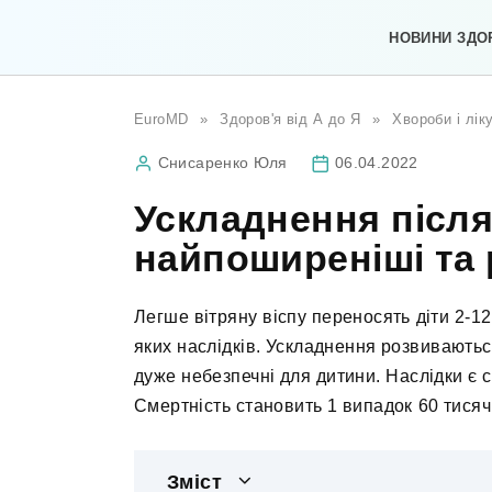
Перейти
до
НОВИНИ ЗДО
вмісту
EuroMD
»
Здоров'я від А до Я
»
Хвороби і лік
Снисаренко Юля
06.04.2022
Ускладнення після 
найпоширеніші та р
Легше вітряну віспу переносять діти 2-12
яких наслідків. Ускладнення розвиваються
дуже небезпечні для дитини. Наслідки є с
Смертність становить 1 випадок 60 тисяч
Зміст