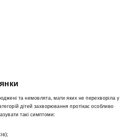
рянки
оджені та немовлята, мати яких не перехворіла у
категорій дітей захворювання протікає особливо
азувати такі симптоми:
ів);