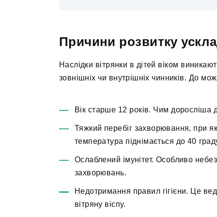
Причини розвитку ускл
Наслідки вітрянки в дітей віком виникают
зовнішніх чи внутрішніх чинників. До мо
Вік старше 12 років. Чим доросліша 
Тяжкий перебіг захворювання, при як
температура піднімається до 40 граду
Ослаблений імунітет. Особливо небезп
захворювань.
Недотримання правил гігієни. Це вед
вітряну віспу.