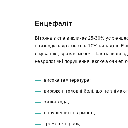
Енцефаліт
Вітряна віспа викликає 25-30% усіх енцеф
призводить до смерті в 10% випадків. Е
лікуванню, вражає мозок. Навіть після о
неврологічні порушення, включаючи епіл
висока температура;
виражені головні болі, що не зніма
хитка хода;
порушення свідомості;
тремор кінцівок;