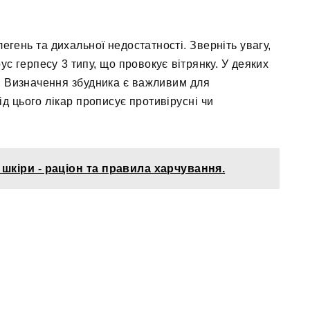
гень та дихальної недостатності. Зверніть увагу,
ус герпесу 3 типу, що провокує вітрянку. У деяких
. Визначення збудника є важливим для
д цього лікар прописує противірусні чи
 шкіри - раціон та правила харчування.