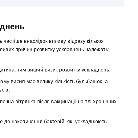
аднень
ь частіше внаслідок впливу відразу кількох
жливих причин розвитку ускладнень належать:
дитина, тим вищий ризик розвитку ускладнень.
ому висип має велику кількість бульбашок, а
сів.
ечна вітрянка після вакцинації на тлі хронічних
е до накопичення бактерій, які ускладнюють