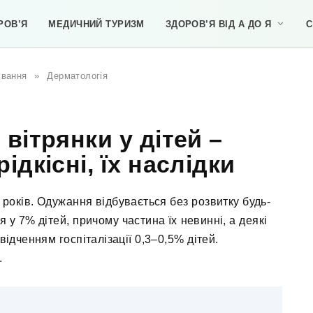
РОВ’Я
МЕДИЧНИЙ ТУРИЗМ
ЗДОРОВ’Я ВІД А ДО Я
С
ування
»
Дерматологія
вітрянки у дітей –
ідкісні, їх наслідки
 років. Одужання відбувається без розвитку будь-
 у 7% дітей, причому частина їх невинні, а деякі
відченням госпіталізації 0,3–0,5% дітей.
.