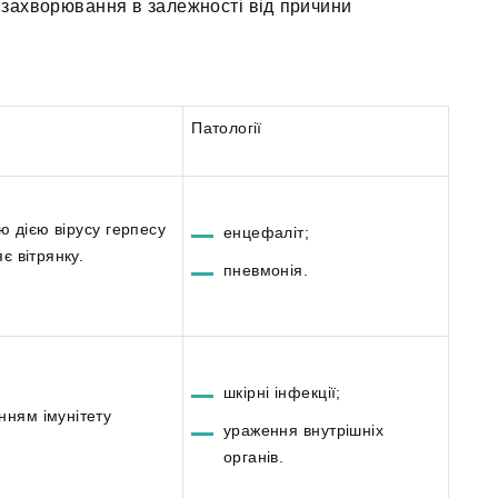
о захворювання в залежності від причини
Патології
ю дією вірусу герпесу
енцефаліт;
є вітрянку.
пневмонія.
шкірні інфекції;
нням імунітету
ураження внутрішніх
органів.