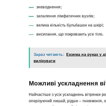
зневоднення;
запалення лімфатичних вузлів;
велика кількість бульбашок на шкірі;
висипання, що покривають усе тіло.
Зараз читають:
Екзема на руках у д
вилікувати
Можливі ускладнення ві
Найчастіше з усіх ускладнень вітрянки р
оперізуючий лишай, рідше – пневмонія, о