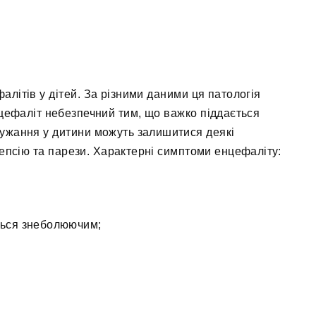
алітів у дітей. За різними даними ця патологія
нцефаліт небезпечний тим, що важко піддається
дужання у дитини можуть залишитися деякі
епсію та парези. Характерні симптоми енцефаліту:
ються знеболюючим;