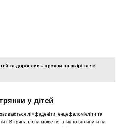
ітей та дорослих – прояви на шкірі та як
трянки у дітей
озвиваються лімфаденіти, енцефаломієліти та
тит. Вітряна віспа може негативно вплинути на