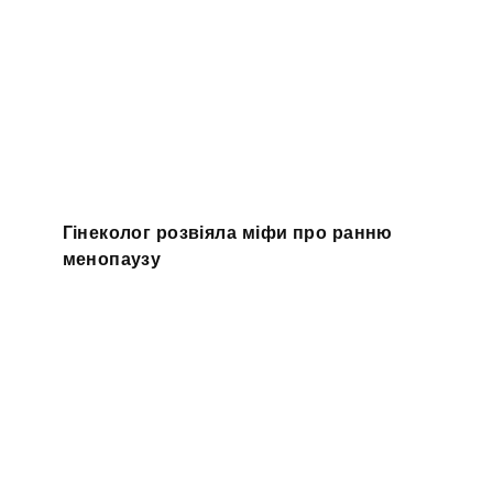
Гінеколог розвіяла міфи про ранню
менопаузу