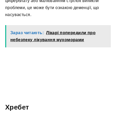
циферблату або малюванням стрілок виникли
проблеми, це може бути ознакою деменції, що
насувається.
Зараз читають:
Лікарі попередили про
небезпеку лікування мухоморами
Хребет