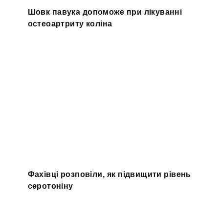
Шовк павука допоможе при лікуванні
остеоартриту коліна
Фахівці розповіли, як підвищити рівень
серотоніну