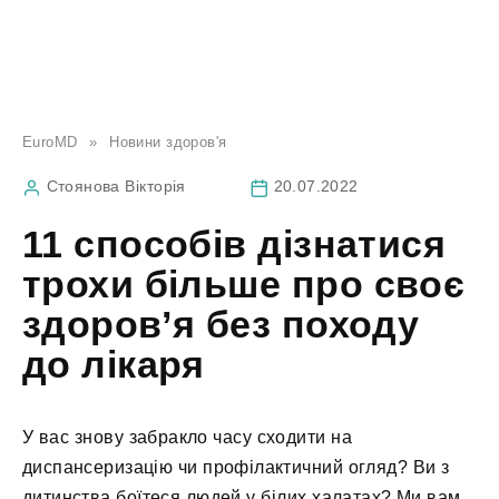
EuroMD
»
Новини здоров'я
Стоянова Вікторія
20.07.2022
11 способів дізнатися
трохи більше про своє
здоров’я без походу
до лікаря
У вас знову забракло часу сходити на
диспансеризацію чи профілактичний огляд? Ви з
дитинства боїтеся людей у білих халатах? Ми вам