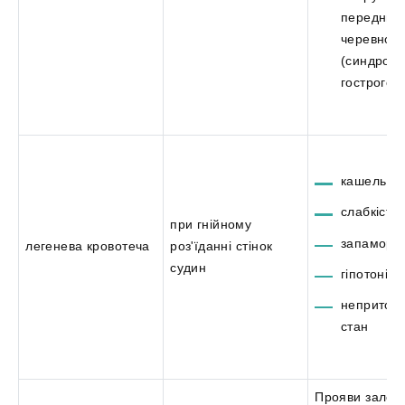
передньої
черевної с
(синдром
гострого 
кашель із 
слабкість;
при гнійному
запаморо
легенева кровотеча
роз'їданні стінок
судин
гіпотонія;
непритом
стан
Прояви залежи