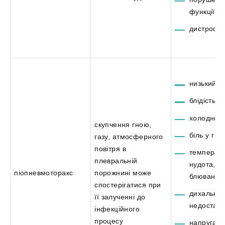
функції н
дистрофі
низький ти
блідість ш
холодний 
скупчення гною,
біль у гру
газу, атмосферного
повітря в
температу
плевральній
нудота,
піопневмоторакс
порожнині може
блювання
спостерігатися при
дихальна
її залученні до
недостатн
інфекційного
процесу
напруга м'