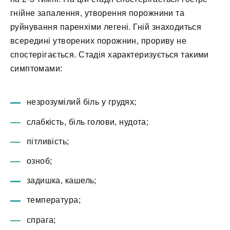
гнійне запалення, утворення порожнини та
руйнування паренхіми легені. Гній знаходиться
всередині утворених порожнин, прориву не
спостерігається. Стадія характеризується такими
симптомами:
незрозумілий біль у грудях;
слабкість, біль голови, нудота;
пітливість;
озноб;
задишка, кашель;
температура;
спрага;