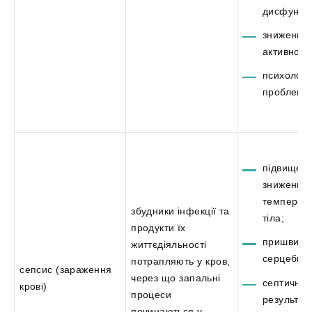
дисфункці
зниження
активності
психологіч
проблеми
підвищенн
зниження
температ
збудники інфекції та
тіла;
продукти їх
пришвидш
життєдіяльності
серцебитт
потрапляють у кров,
сепсис (зараження
через що запальні
септичний
крові)
процеси
результат
починаються у