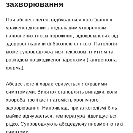
захворювання
При абсцесі легені відбувається «роз'їдання»
ураженої ділянки з подальшим утворенням
наповнених гноєм порожнин, відокремлених від
здорової тканини фіброзною стінкою. Патологія
може супроводжуватися некрозом, гниттям та
розпадом пошкодженої паренхіми (гангренозна
форма).
Абсцес легені характеризується яскравими
симптомами. Виняток становлять випадки, коли
хвороба протікає і натомість хронічного
захворювання. Наприклад, при алкоголізмі біль
майже відчувається, температура підвищується
рідко. Супроводжують абсцедуючу пневмонію такі
симптоми: