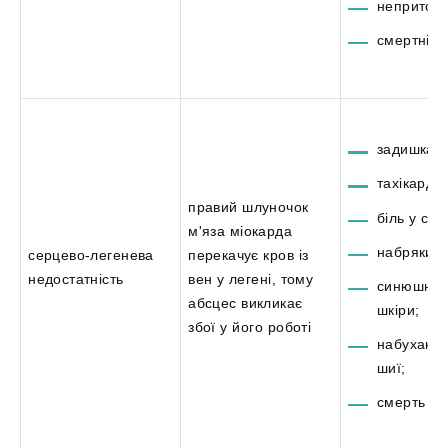
непритомн
смертніст
задишка;
тахікардія
правий шлуночок
біль у сер
м'яза міокарда
набряки;
серцево-легенева
перекачує кров із
недостатність
вен у легені, тому
синюшніс
абсцес викликає
шкіри;
збої у його роботі
набухання
шиї;
смерть