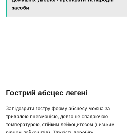
засоби
Гострий абсцес легені
Запідозрити гостру форму абсцесу можна за
тривалою пневмонією, довго не спадаючою
температурою, стійким лейкоцитозом (низьким
рівнем лейкоцитів). Тяжкість перебігу