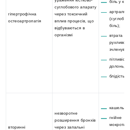
біль у кіст
суглобового апарату
артралгія
гіпертрофічна
через токсичний
(суглобов
остеоартропатія
вплив процесів, що
біль);
відбуваються в
організмі
втрата
рухливост
зчленуван
пітливість
долонь, с
блідість ш
кашель;
незворотне
гнійне
розширення бронхів
мокротинн
вторинні
через запальні