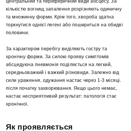
центральний та периферичний види абсцесу. За
кількістю вогнищ запалення розрізняють одиничну
та множинну форми. Крім того, хвороба здатна
торкнутися однієї легені або пошириться на обидві
половини.
За характером перебігу виділяють гостру та
хронічну форми. За силою прояву симптомів
абсцедуюча пневмонія поділяється на легкий,
середньоважкий і важкий різновиди. Залежно від
сили ураження, одужання настає через 1-3 місяці.
після початку захворювання. Якщо цього немає,
настає несприятливий результат: патологія стає
хронічної.
Як проявляється