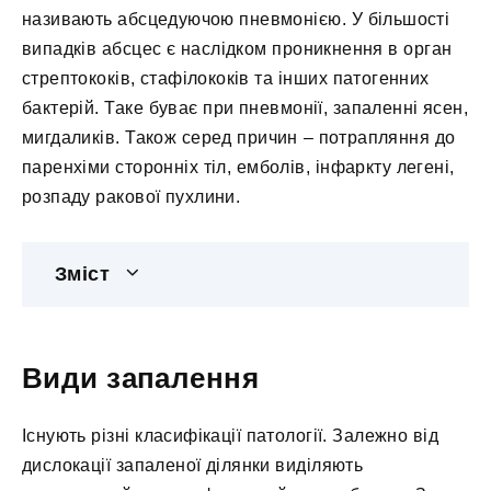
називають абсцедуючою пневмонією. У більшості
випадків абсцес є наслідком проникнення в орган
стрептококів, стафілококів та інших патогенних
бактерій. Таке буває при пневмонії, запаленні ясен,
мигдаликів. Також серед причин – потрапляння до
паренхіми сторонніх тіл, емболів, інфаркту легені,
розпаду ракової пухлини.
Зміст
Види запалення
Існують різні класифікації патології. Залежно від
дислокації запаленої ділянки виділяють