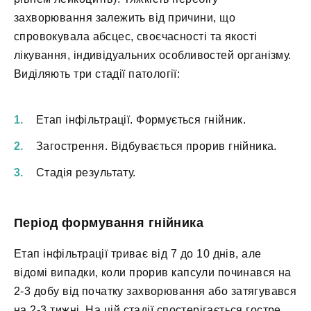
захворювання залежить від причини, що
спровокувала абсцес, своєчасності та якості
лікування, індивідуальних особливостей організму.
Виділяють три стадії патології:
Етап інфільтрації. Формується гнійник.
Загострення. Відбувається прорив гнійника.
Стадія результату.
Період формування гнійника
Етап інфільтрації триває від 7 до 10 днів, але
відомі випадки, коли прорив капсули починався на
2-3 добу від початку захворювання або затягувався
на 2-3 тижні. На цій стадії спостерігається гостре