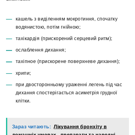
кашель з виділенням мокротиння, спочатку
водянистою, потім гнійною;
тахікардія (прискорений серцевий ритм);
ослаблення дихання;
тахіпное (прискорене поверхневе дихання);
хрипи;
при двосторонньому ураженні легень під час
дихання спостерігається асиметрія грудної
клітки.
Зараз читають:
Лікування бронхіту в
домашніх умовах - препарати та народні