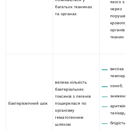
якого є с
багатьох тканинах
через
та органах
порушенн
кровопос
органів та
тканин
висока
температу
велика кількість
озноб;
бактеріальних
знижений 
токсинів з легенів
бактеріємічний шок
поширилася по
аритмія;
організму
тахікардія
гематогенним
блідість ш
шляхом