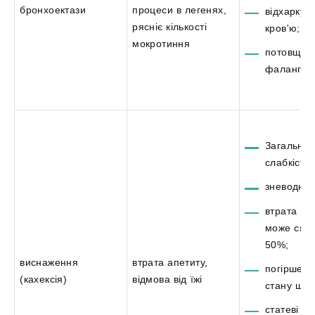
бронхоектази
процеси в легенях,
відхаркув
рясніє кількості
кров'ю;
мокротиння
потовщен
фаланг па
Загальна
слабкість;
зневоднен
втрата ва
може сяга
50%;
виснаження
втрата апетиту,
погіршен
(кахексія)
відмова від їжі
стану шкір
статеві