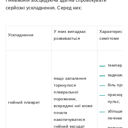
Пневмонія абсцедуюча здатна спровокувати
серйозні ускладнення. Серед них:
У яких випадках
Характеристик
Ускладнення
розвивається
симптоми
температу
задишка;
якщо запалення
біль при д
торкнулося
плевральної
прискоре
порожнини,
пульс;
гнійний плеврит
всередині неї може
збільшен
почати
печінки;
накопичуватися
гнійний ексудат
порушенн