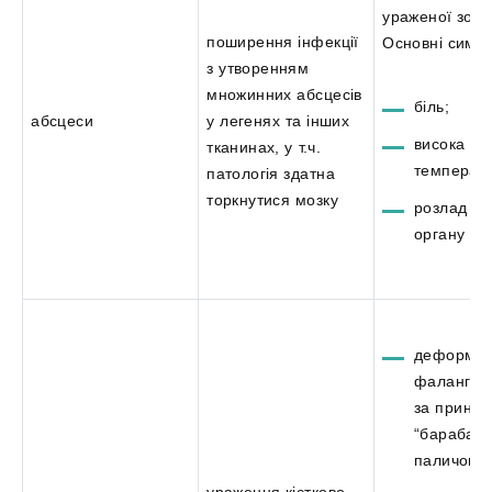
ураженої зони
поширення інфекції
Основні симп
з утворенням
множинних абсцесів
біль;
абсцеси
у легенях та інших
висока
тканинах, у т.ч.
температу
патологія здатна
торкнутися мозку
розлад фу
органу
деформац
фаланг па
за принц
“барабан
паличок”;
ураження кістково-