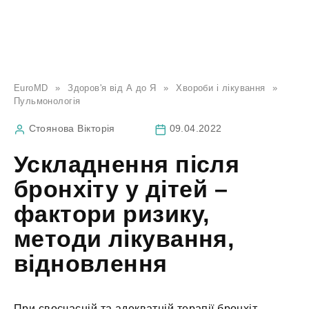
EuroMD
»
Здоров'я від А до Я
»
Хвороби і лікування
»
Пульмонологія
Стоянова Вікторія
09.04.2022
Ускладнення після
бронхіту у дітей –
фактори ризику,
методи лікування,
відновлення
При своєчасній та адекватній терапії бронхіт