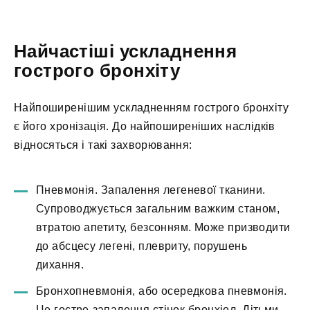
Найчастіші ускладнення
гострого бронхіту
Найпоширенішим ускладненням гострого бронхіту
є його хронізація. До найпоширеніших наслідків
відносяться і такі захворювання:
Пневмонія. Запалення легеневої тканини.
Супроводжується загальним важким станом,
втратою апетиту, безсонням. Може призводити
до абсцесу легені, плевриту, порушень
дихання.
Бронхопневмонія, або осередкова пневмонія.
Це гостре запалення стінок бронхіол. Дітьми