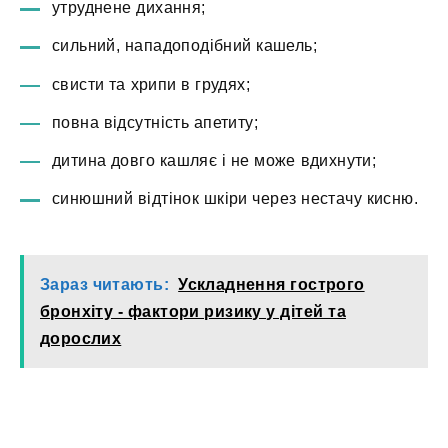
утруднене дихання;
сильний, нападоподібний кашель;
свисти та хрипи в грудях;
повна відсутність апетиту;
дитина довго кашляє і не може вдихнути;
синюшний відтінок шкіри через нестачу кисню.
Зараз читають:
Ускладнення гострого
бронхіту - фактори ризику у дітей та
дорослих