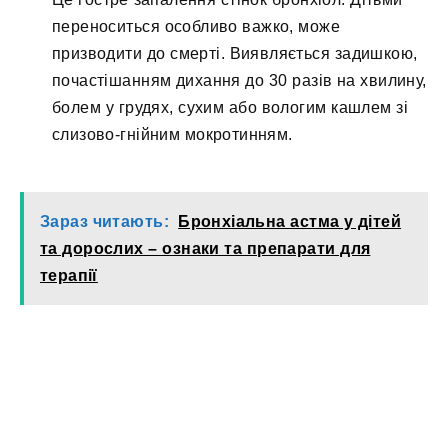
переноситься особливо важко, може
призводити до смерті. Виявляється задишкою,
почастішанням дихання до 30 разів на хвилину,
болем у грудях, сухим або вологим кашлем зі
слизово-гнійним мокротинням.
Зараз читають:
Бронхіальна астма у дітей
та дорослих – ознаки та препарати для
терапії