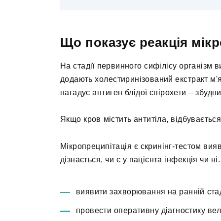
Що показує реакція мікр
На стадії первинного сифілісу організм в
додають холестиринізований екстракт м'я
нагадує антиген блідої спірохети – збудни
Якщо кров містить антитіла, відбувається
Мікропреципітація є скринінг-тестом вияв
дізнається, чи є у пацієнта інфекція чи 
виявити захворювання на ранній стад
провести оперативну діагностику велик