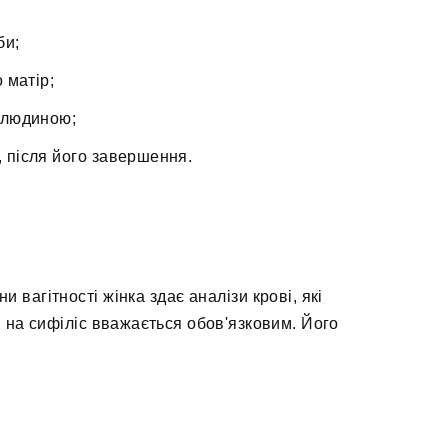
би;
 матір;
ю людиною;
, після його завершення.
и вагітності жінка здає аналізи крові, які
я на сифіліс вважається обов'язковим. Його