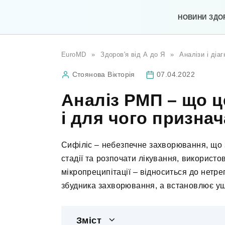
Перейти
до
НОВИНИ ЗДО
вмісту
EuroMD
»
Здоров'я від А до Я
»
Аналізи і діа
Стоянова Вікторія
07.04.2022
Аналіз РМП – що ц
і для чого призна
Сифіліс – небезпечне захворювання, що 
стадії та розпочати лікування, використ
мікропреципітації – відноситься до нетр
збудника захворювання, а встановлює уш
Зміст