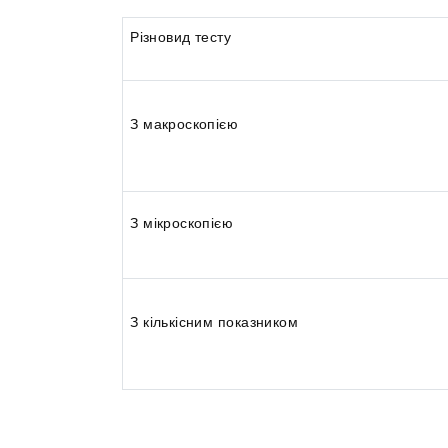
Різновид тесту
З макроскопією
З мікроскопією
З кількісним показником