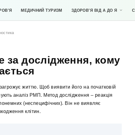
РОВ’Я
МЕДИЧНИЙ ТУРИЗМ
ЗДОРОВ’Я ВІД А ДО Я
С
гностика
е за дослідження, кому
чається
загрожує життю. Щоб виявити його на початковій
овують аналіз РМП. Метод дослідження – реакція
епонемних (неспецифічних). Він не виявляє
кодження клітин.