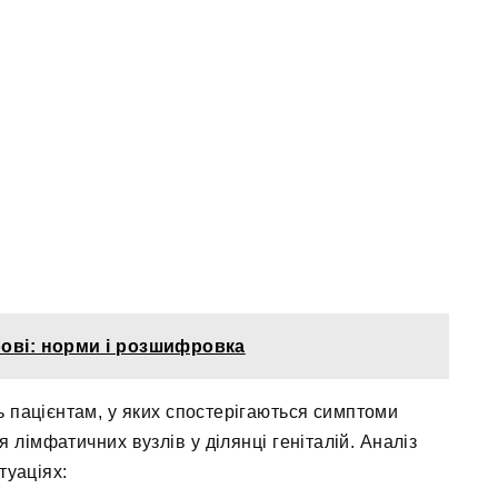
рові: норми і розшифровка
 пацієнтам, у яких спостерігаються симптоми
я лімфатичних вузлів у ділянці геніталій. Аналіз
туаціях: