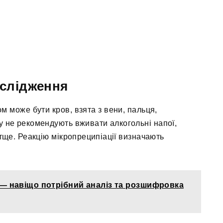
слідження
 може бути кров, взята з вени, пальця,
у не рекомендують вживати алкогольні напої,
атще. Реакцію мікропреципіації визначають
 — навіщо потрібний аналіз та розшифровка