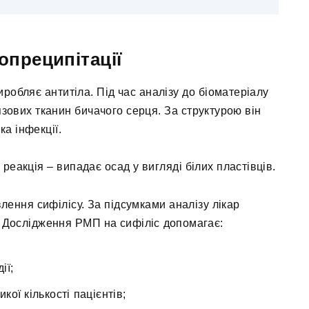
опреципітації
иробляє антитіла. Під час аналізу до біоматеріалу
зових тканин бичачого серця. За структурою він
ка інфекції.
 реакція – випадає осад у вигляді білих пластівців.
лення сифілісу. За підсумками аналізу лікар
ні. Дослідження РМП на сифіліс допомагає:
ії;
ої кількості пацієнтів;