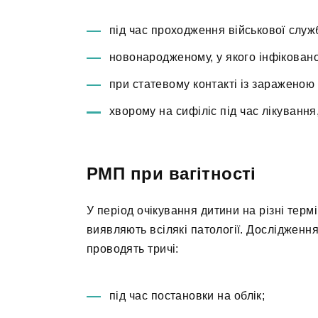
під час проходження військової служ
новонародженому, у якого інфіковано
при статевому контакті із заражено
хворому на сифіліс під час лікування
РМП при вагітності
У період очікування дитини на різні термін
виявляють всілякі патології. Дослідженн
проводять тричі:
під час постановки на облік;