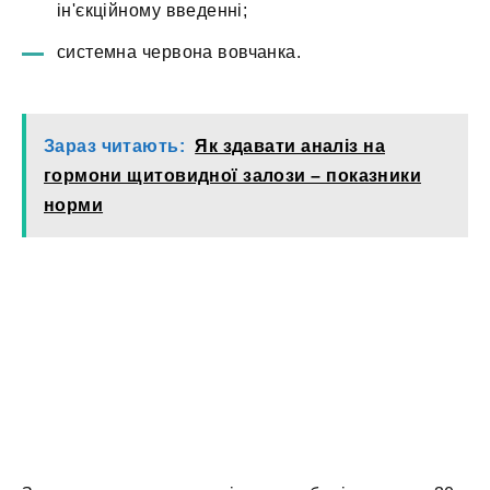
ін'єкційному введенні;
системна червона вовчанка.
Зараз читають:
Як здавати аналіз на
гормони щитовидної залози – показники
норми