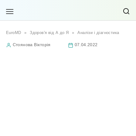
Перейти
до
вмісту
EuroMD
»
Здоров'я від А до Я
»
Аналізи і діагностика
Стоянова Вікторія
07.04.2022