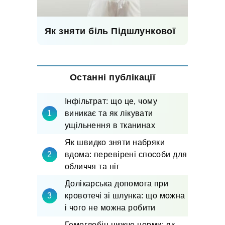
Як зняти біль Підшлункової
Останні публікації
Інфільтрат: що це, чому
виникає та як лікувати
ущільнення в тканинах
Як швидко зняти набряки
вдома: перевірені способи для
обличчя та ніг
Долікарська допомога при
кровотечі зі шлунка: що можна
і чого не можна робити
Гемоглобін нижче норми: як