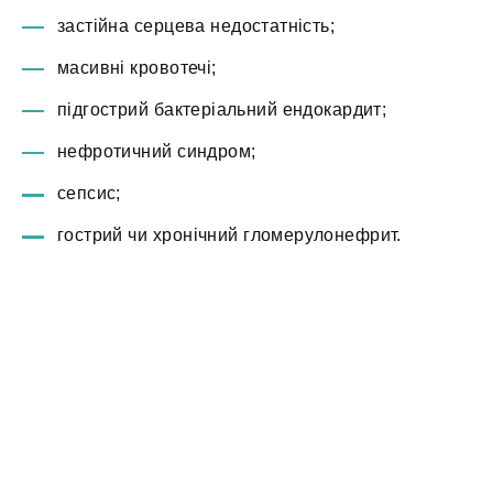
застійна серцева недостатність;
масивні кровотечі;
підгострий бактеріальний ендокардит;
нефротичний синдром;
сепсис;
гострий чи хронічний гломерулонефрит.