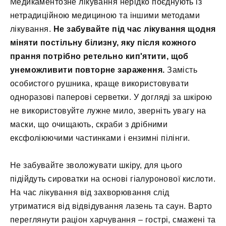
Медикаментозне лікування нерідко поєднують із
нетрадиційною медициною та іншими методами
лікування.
Не забувайте під час лікування щодня
міняти постільну білизну, яку після кожного
прання потрібно ретельно кип'ятити, щоб
унеможливити повторне зараження.
Замість
особистого рушника, краще використовувати
одноразові паперові серветки. У догляді за шкірою
не використовуйте лужне мило, зверніть увагу на
маски, що очищають, скраби з дрібними
ексфоліюючими частинками і ензимні пілінги.
Не забувайте зволожувати шкіру, для цього
підійдуть сироватки на основі гіалуронової кислоти.
На час лікування від захворювання слід
утриматися від відвідування лазень та саун. Варто
переглянути раціон харчування – гострі, смажені та