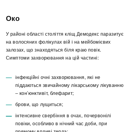
Око
У районі області століття кліщ Демодекс паразитує
на волосяних фолікулах вій і на мейбомієвих
залозах, що знаходяться біля краю повік.
Симптоми захворювання на цій частині:
інфекційні очні захворювання, які не
піддаються звичайному лікарському лікуванню
– кон'юнктивіт, блефарит;
брови, що лущиться;
інтенсивне свербіння в очах, почервонілі
повіки, особливо в нічний час доби, при
прямому впливі тепла;