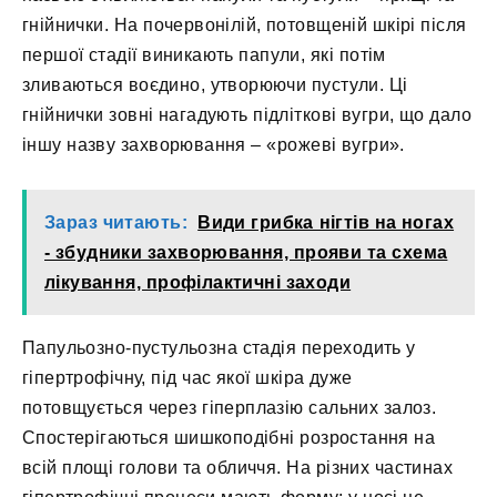
гнійнички. На почервонілій, потовщеній шкірі після
першої стадії виникають папули, які потім
зливаються воєдино, утворюючи пустули. Ці
гнійнички зовні нагадують підліткові вугри, що дало
іншу назву захворювання – «рожеві вугри».
Зараз читають:
Види грибка нігтів на ногах
- збудники захворювання, прояви та схема
лікування, профілактичні заходи
Папульозно-пустульозна стадія переходить у
гіпертрофічну, під час якої шкіра дуже
потовщується через гіперплазію сальних залоз.
Спостерігаються шишкоподібні розростання на
всій площі голови та обличчя. На різних частинах