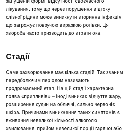
запущеній формі, відсутності своєчасного
лікування, тому що через порушення відтоку
слізної рідини може виникнути вторинна інфекція,
що загрожує повзучою виразкою рогівки. Ця
хвороба часто призводить до втрати ока.
Стадії
Саме захворювання має кілька стадій. Так званим
передболючим періодом називають
продромальний етап. На цій стадії характерна
поява «припливів» – іноді виникає відчуття жару,
розширення судин на обличчі, сильно червоніє
шкіра. Причинами виникнення таких симптомів є
вживання невеликої кількості алкоголю,
хвилювання, прийом невеликої порції гарячої або