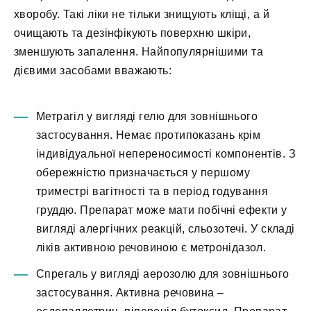
хворобу. Такі ліки не тільки знищують кліщі, а й
очищають та дезінфікують поверхню шкіри,
зменшують запалення. Найпопулярнішими та
дієвими засобами вважають:
Метрагіл у вигляді гелю для зовнішнього
застосування. Немає протипоказань крім
індивідуальної непереносимості компонентів. З
обережністю призначається у першому
триместрі вагітності та в період годування
груддю. Препарат може мати побічні ефекти у
вигляді алергічних реакцій, сльозотечі. У складі
ліків активною речовиною є метронідазол.
Спрегаль у вигляді аерозолю для зовнішнього
застосування. Активна речовина –