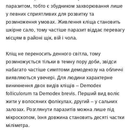
паразитом, тобто є збудником захворювання лише
у певних сприятливих для розвитку та
розмноження умовах. Живлення кліща становить
шкірне сало, тому частіше паразит віддає перевагу
місцям в районі щік, вій і чола.
Кліщ не переносить денного світла, тому
розмножується тільки в темну пору доби, звідси
набагато частіше симптоми демодекозу на обличчі
виявляються увечері. Для людини характерне
виникнення двох видів кліщів – Demodex
folliculorum та Demodex brevis. Перший вид воліє
жити у волосяних фолікулах, другий – у сальних
залозах. Розглянути паразитів можна лише під
мікроскопом, їхня довжина становить десяті частки
міліметра.