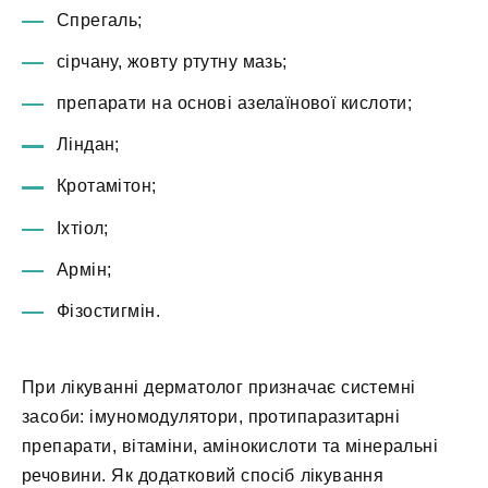
Спрегаль;
сірчану, жовту ртутну мазь;
препарати на основі азелаїнової кислоти;
Ліндан;
Кротамітон;
Іхтіол;
Армін;
Фізостигмін.
При лікуванні дерматолог призначає системні
засоби: імуномодулятори, протипаразитарні
препарати, вітаміни, амінокислоти та мінеральні
речовини. Як додатковий спосіб лікування