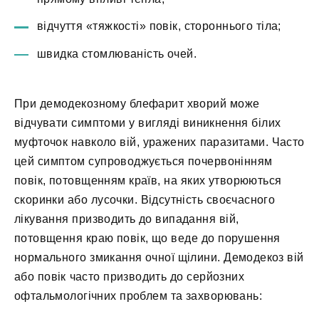
відчуття «тяжкості» повік, стороннього тіла;
швидка стомлюваність очей.
При демодекозному блефарит хворий може
відчувати симптоми у вигляді виникнення білих
муфточок навколо вій, уражених паразитами. Часто
цей симптом супроводжується почервонінням
повік, потовщенням країв, на яких утворюються
скоринки або лусочки. Відсутність своєчасного
лікування призводить до випадання вій,
потовщення краю повік, що веде до порушення
нормального змикання очної щілини. Демодекоз вій
або повік часто призводить до серйозних
офтальмологічних проблем та захворювань: