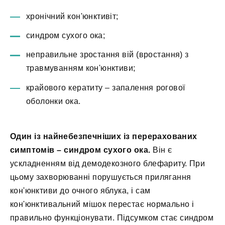
хронічний кон'юнктивіт;
синдром сухого ока;
неправильне зростання вій (вростання) з
травмуванням кон'юнктиви;
крайового кератиту – запалення рогової
оболонки ока.
Один із найнебезпечніших із перерахованих
симптомів – синдром сухого ока.
Він є
ускладненням від демодекозного блефариту. При
цьому захворюванні порушується прилягання
кон'юнктиви до очного яблука, і сам
кон'юнктивальний мішок перестає нормально і
правильно функціонувати. Підсумком стає синдром