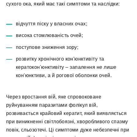
сухого ока, який має такі симптоми та наслідки:
відчуття піску у власних очах;
висока стомлюваність очей;
поступове зниження зору;
розвитку хронічного кон'юнктивіту та
кератокон'юнктивіту – запалення не лише
кон'юнктиви, а й рогової оболонки очей.
Через вростання вій, яке спровоковане
руйнуванням паразитами фолікул вій,
розвивається крайовий кератит, який виявляється
при виникненні світлобоязні, хворобливого спазму
повік, сльозотечі. Ці симптоми дуже небезпечні при