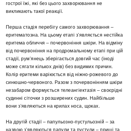
гострої їжі, які без цього захворювання не
викликають такої реакції.
Перша стадія перебігу самого захворювання –
еритематозна. На цьому етапі з'являється нестійка
еритема обличчя – почервоніння шкіри. На відміну
від почервоніння на продромальному етапі при цій
стадії, рум'янець зберігається довгий час (іноді
може сягати кількох днів) без видимих причин.
Колір еритеми варіюється від ніжно-рожевого до
синюшно-червоного. Разом з почервонінням шкіри
незабаром формується телеангіектазія – своєрідні
судинні сіточки з розширених судин. Найбільше
вони з'являються на крилах носа, щоках.
На другій стадії – папульозно-пустульозній – за
назвою з'являються папули та пустули – прищі та