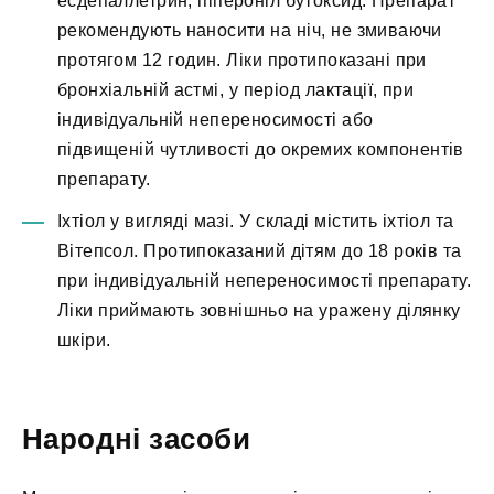
есдепаллетрин, піпероніл бутоксид. Препарат
рекомендують наносити на ніч, не змиваючи
протягом 12 годин. Ліки протипоказані при
бронхіальній астмі, у період лактації, при
індивідуальній непереносимості або
підвищеній чутливості до окремих компонентів
препарату.
Іхтіол у вигляді мазі. У складі містить іхтіол та
Вітепсол. Протипоказаний дітям до 18 років та
при індивідуальній непереносимості препарату.
Ліки приймають зовнішньо на уражену ділянку
шкіри.
Народні засоби