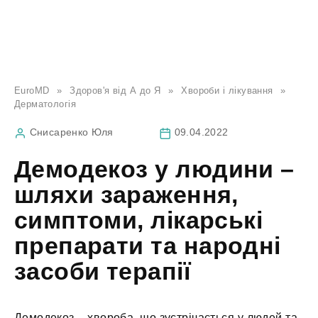
EuroMD
»
Здоров'я від А до Я
»
Хвороби і лікування
»
Дерматологія
Снисаренко Юля
09.04.2022
Демодекоз у людини –
шляхи зараження,
симптоми, лікарські
препарати та народні
засоби терапії
Демодекоз – хвороба, що зустрічається у людей та