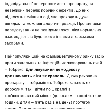
індивідуальної непереносимості препарату, та
невеликий перелік побічних ефектів. До них
відносять печіння в оці, яке проходить дуже
швидко, та можливі алергічні реакції. Про випадки
передозування не повідомлялося, ліки нормально
взаємодіють із будь-якими іншими лікарськими
засобами.
Найпопулярніший на фармацевтичному ринку засіб
проти запальних та інфекційних захворювань очей
– Тобрекс.
Для лікування демодекозу
призначають ліки як крапель.
Діюча речовина
препарату – тобраміцин. Тобрекс капають як
дорослим, так і дітям по 1 краплі в
кон'юнктивальний мішок (дорослим – кожні чотири
години, дітям – п'ять разів на день) протягом
тижня. Протипоказання для застосування –