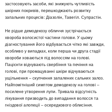
застосовують засоби, які знижують чутливість
шкірних покривів, перешкоджають розвитку
запальних процесів: Діазолін, Тавегіл. Супрастін.
Не рідше демодекозу обличчя зустрічається
хвороба волосистої частини голови. У цьому
діагностування його відбувається чітко які завжди,
особливо у випадках, коли перша чи друга стадії
хвороби ховаються під волоссям на голові.
Пацієнти відчувають свербіння та печіння на
голові, при промацуванні шкіри відчуваються
ущільнення – скупчення запалених сальних залоз.
Найпомітніший симптом демодекозу на голові –
посилене утворення лупи. Тривала відсутність
лікування призводить до випадання волосся та
гніздової алопеції – осередкового облисіння.