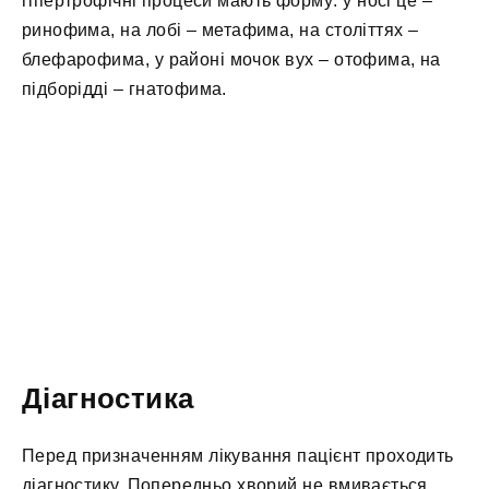
гіпертрофічні процеси мають форму: у носі це –
ринофима, на лобі – метафима, на століттях –
блефарофима, у районі мочок вух – отофима, на
підборідді – гнатофима.
Діагностика
Перед призначенням лікування пацієнт проходить
діагностику. Попередньо хворий не вмивається