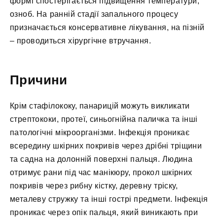
формі спостерігається підвищення температури,
озноб. На ранній стадії запального процесу
призначається консервативне лікування, на пізній
– проводиться хірургічне втручання.
Причини
Крім стафілококу, панарицій можуть викликати
стрептококи, протеї, синьогнійна паличка та інші
патологічні мікроорганізми. Інфекція проникає
всередину шкірних покривів через дрібні тріщини
та садна на долонній поверхні пальця. Людина
отримує рани під час манікюру, прокол шкірних
покривів через рибну кістку, деревну тріску,
металеву стружку та інші гострі предмети. Інфекція
проникає через опік пальця, який виникають при