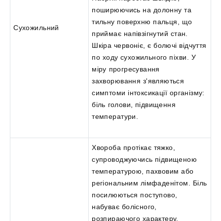
поширюючись на долонну та
тильну поверхню пальця, що
Сухожильний
приймає напівзігнутий стан.
Шкіра червоніє, є болючі відчуття
по ходу сухожильного піхви. У
міру прогресування
захворювання з'являються
симптоми інтоксикації організму:
біль голови, підвищення
температури.
Хвороба протікає тяжко,
супроводжуючись підвищеною
температурою, пахвовим або
регіональним лімфаденітом. Біль
посилюються поступово,
набуває болісного,
розпираючого характеру.