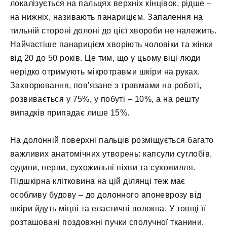
локалізується на пальцях верхніх кінцівок, рідше –
на нижніх, називають панарицієм. Запалення на
тильній стороні долоні до цієї хвороби не належить.
Найчастіше панарицієм хворіють чоловіки та жінки
від 20 до 50 років. Це тим, що у цьому віці люди
нерідко отримують мікротравми шкіри на руках.
Захворювання, пов'язане з травмами на роботі,
розвивається у 75%, у побуті – 10%, а на решту
випадків припадає лише 15%.
На долонній поверхні пальців розміщується багато
важливих анатомічних утворень: капсули суглобів,
судини, нерви, сухожильні піхви та сухожилля.
Підшкірна клітковина на цій ділянці теж має
особливу будову – до долонного апоневрозу від
шкіри йдуть міцні та еластичні волокна. У товщі її
розташовані поздовжні пучки сполучної тканини.