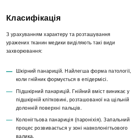
Класифікація
З урахуванням характеру та розташування
уражених тканин медики виділяють такі види
захворювання:
Шкірний панарицій. Найлегша форма патології,
коли гнійник формується в епідермісі.
Підшкірний панарицій. Гнійний вміст виникає у
підшкірній клітковині, розташованої на щільній
долонній поверхні пальців.
Колонігтьова панариція (пароніхія). Запальний
процес розвивається у зоні навколонігтьового
валика.