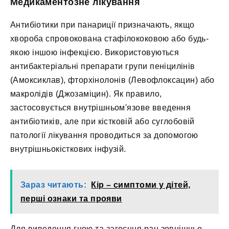
Медикаментозне лікування
Антибіотики при панариції призначають, якщо
хвороба спровокована стафілококовою або будь-
якою іншою інфекцією. Використовуються
антибактеріальні препарати групи пеніцилінів
(Амоксиклав), фторхінолонів (Левофлоксацин) або
макролідів (Джозаміцин). Як правило,
застосовується внутрішньом'язове введення
антибіотиків, але при кістковій або суглобовій
патології лікування проводиться за допомогою
внутрішньокісткових інфузій.
Зараз читають:
Кір – симптоми у дітей,
перші ознаки та прояви
Для виведення гною та загоєння ран зовнішньо