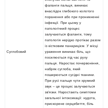
фаланги пальця, виникає
внаслідок глибокого колотого
поранення або при проникненні
інфекції. При цьому у
патологічний процес
залучаються фаланги, тому
патологія нерідко протікає разом
із кістковим панарицієм. У місці
Суглобовий
ураження виникає біль, що
посилюється під час руху
пальця. Наростає почервоніння,
набряк суглоба, який
поширюється сусідні тканини.
При русі пальця чути хрумкий
звук – це процес залучаються
зв'язки. Наростають симптоми
загальної інтоксикації: нудота,
прискорене серцебиття, біль