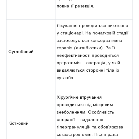
повна її резекція.
Лікування проводиться виключно
у стаціонарі. На початковій стадії
застосовується консервативна
терапія (антибіотики). За її
Суглобовий
неефективності проводиться
артротомія – операція, у якій
видаляються сторонні тіла із
суглоба.
Хірургічне втручання
проводиться під місцевим
знеболенням. Особливість
операції – видалення
Кістковий
гіпергрануляцій та обов'язкова
секвестректомія. Після рана