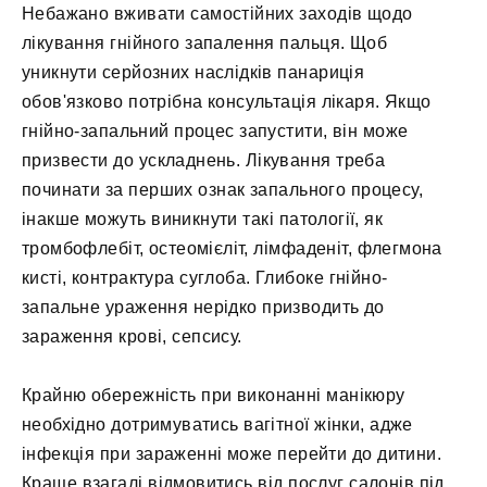
Небажано вживати самостійних заходів щодо
лікування гнійного запалення пальця. Щоб
уникнути серйозних наслідків панариція
обов'язково потрібна консультація лікаря. Якщо
гнійно-запальний процес запустити, він може
призвести до ускладнень. Лікування треба
починати за перших ознак запального процесу,
інакше можуть виникнути такі патології, як
тромбофлебіт, остеомієліт, лімфаденіт, флегмона
кисті, контрактура суглоба. Глибоке гнійно-
запальне ураження нерідко призводить до
зараження крові, сепсису.
Крайню обережність при виконанні манікюру
необхідно дотримуватись вагітної жінки, адже
інфекція при зараженні може перейти до дитини.
Краще взагалі відмовитись від послуг салонів під