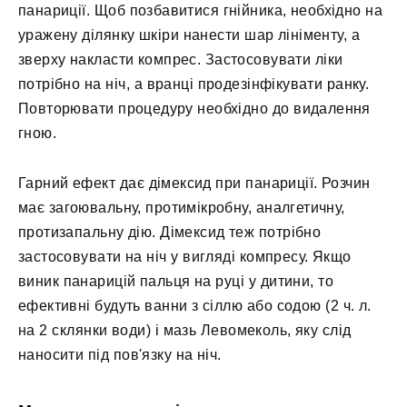
панариції. Щоб позбавитися гнійника, необхідно на
уражену ділянку шкіри нанести шар лініменту, а
зверху накласти компрес. Застосовувати ліки
потрібно на ніч, а вранці продезінфікувати ранку.
Повторювати процедуру необхідно до видалення
гною.
Гарний ефект дає дімексид при панариції. Розчин
має загоювальну, протимікробну, аналгетичну,
протизапальну дію. Дімексид теж потрібно
застосовувати на ніч у вигляді компресу. Якщо
виник панарицій пальця на руці у дитини, то
ефективні будуть ванни з сіллю або содою (2 ч. л.
на 2 склянки води) і мазь Левомеколь, яку слід
наносити під пов'язку на ніч.