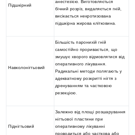
анестезією. Виготовляється
Підшкірний
бічний розріз, видаляється гній,
висікається некротизована
підшкірна жирова клітковина.
Більшість паронихій гній
самостійно проривається, що
змушує хворого відмовлятися від
оперативного лікування.
Навколонігтьовий
Радикальні методи полягають у
адекватному розкритті нігтя з
дренуванням та частковою
резекцією.
Залежно від площі розшарування
нігтьової пластини при
Піднігтьовий
оперативному лікуванні
проводиться або часткова або