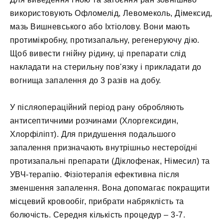
використовують Офломелід, Левомеколь, Дімексид,
мазь Вишневського або Іхтіолову. Вони мають
протимікробну, протизапальну, регенеруючу дію.
Щоб вивести гнійну рідину, ці препарати слід
накладати на стерильну пов'язку і прикладати до
вогнища запалення до 3 разів на добу.
У післяопераційний період рану обробляють
антисептичними розчинами (Хлоргексидин,
Хлорфіліпт). Для придушення подальшого
запалення призначають внутрішньо нестероїдні
протизапальні препарати (Діклофенак, Німесил) та
УВЧ-терапію. Фізіотерапія ефективна після
зменшення запалення. Вона допомагає покращити
місцевий кровообіг, прибрати набряклість та
болючість. Середня кількість процедур – 3-7.