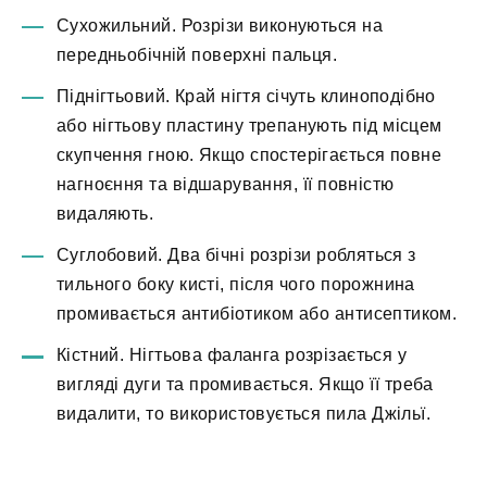
Сухожильний. Розрізи виконуються на
передньобічній поверхні пальця.
Піднігтьовий. Край нігтя січуть клиноподібно
або нігтьову пластину трепанують під місцем
скупчення гною. Якщо спостерігається повне
нагноєння та відшарування, її повністю
видаляють.
Суглобовий. Два бічні розрізи робляться з
тильного боку кисті, після чого порожнина
промивається антибіотиком або антисептиком.
Кістний. Нігтьова фаланга розрізається у
вигляді дуги та промивається. Якщо її треба
видалити, то використовується пила Джільї.