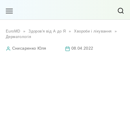
Перейти
до
вмісту
EuroMD
»
Здоров'я від А до Я
»
Хвороби і лікування
»
Дерматологія
Снисаренко Юля
08.04.2022