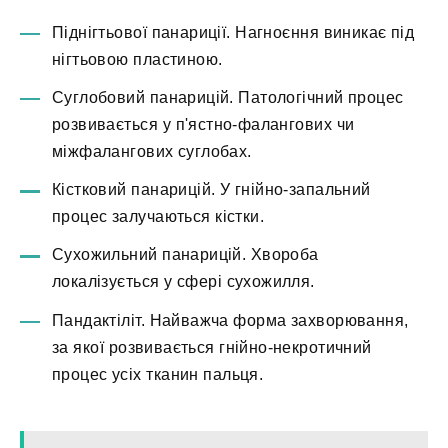
Піднігтьової панариції. Нагноєння виникає під
нігтьовою пластиною.
Суглобовий панарицій. Патологічний процес
розвивається у п'ястно-фалангових чи
міжфалангових суглобах.
Кістковий панарицій. У гнійно-запальний
процес залучаються кістки.
Сухожильний панарицій. Хвороба
локалізується у сфері сухожилля.
Пандактіліт. Найважча форма захворювання,
за якої розвивається гнійно-некротичний
процес усіх тканин пальця.