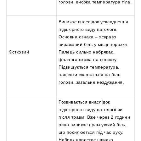
голови, висока температура тіла.
Виникає внаслідок ускладнення
підшкірного виду патології.
Основна ознака – яскраво
виражений біль у місці поразки.
Кістковий
Палець сильно набрякає,
фаланга схожа на сосиску.
Підвищується температура,
пацієнти скаржаться на біль
голови, загальне нездужання.
Розвивається внаслідок
підшкірного виду патології чи
після травм. Вже через 2 години
різко виникає пульсуючий біль,
що посилюється під час руху.
Набряк наростає швидко,