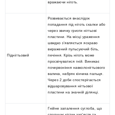
вражаючи ніготь.
Розвивається внаслідок
попадання під ніготь скалки або
через звичку гризти нігтьові
пластини. На місці ураження
швидко з'являється яскраво
виражений пульсуючий біль,
Піднігтьовий
печіння. Крізь ніготь може
просвічуватися гній. Виникає
почервоніння навколонігтьового
валика, набряк кінчика пальця.
Через 2 доби спостерігається
відшаровування нігтьової
пластини на значній ділянці.
Гнійне запалення суглоба, що
сполучає кістки зап'ястя та