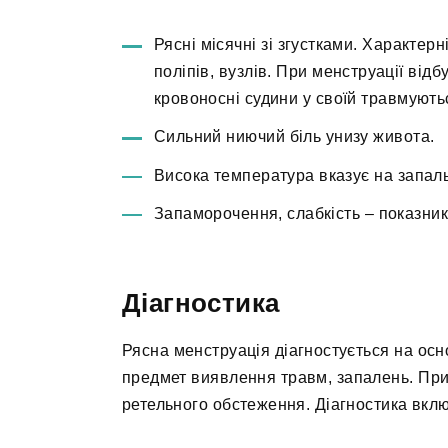
Рясні місячні зі згустками. Характер
поліпів, вузлів. При менструації від
кровоносні судини у своїй травмуютьс
Сильний ниючий біль унизу живота.
Висока температура вказує на запаль
Запаморочення, слабкість – показник
Діагностика
Рясна менструація діагностується на осно
предмет виявлення травм, запалень. При
ретельного обстеження. Діагностика вклю