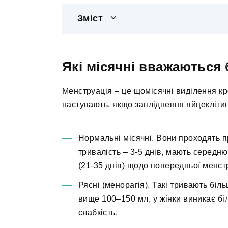
Зміст
Які місячні вважаються
Менструація – це щомісячні виділення кро
наступають, якщо запліднення яйцеклітин
Нормальні місячні. Вони проходять пр
тривалість – 3-5 днів, мають середн
(21-35 днів) щодо попередньої менстр
Рясні (менорагія). Такі тривають біл
вище 100–150 мл, у жінки виникає бі
слабкість.