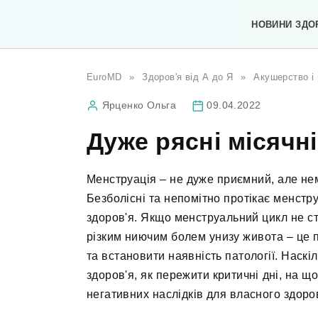
Перейти
до
НОВИНИ ЗДО
вмісту
EuroMD
»
Здоров'я від А до Я
»
Акушерство і 
Ярценко Ольга
09.04.2022
Дуже рясні місячні
Менструація – не дуже приємний, але не
Безболісні та непомітно протікає менстру
здоров'я. Якщо менструальний цикл не с
різким ниючим болем унизу живота – це п
та встановити наявність патології. Наскі
здоров'я, як пережити критичні дні, на щ
негативних наслідків для власного здоро