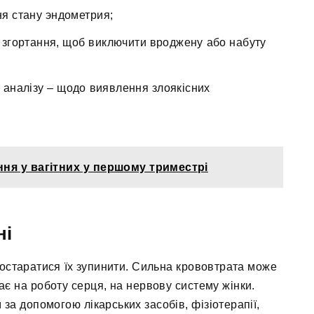
ня стану эндометрия;
та згортання, щоб виключити вроджену або набуту
 аналізу – щодо виявлення злоякісних
ння у вагітних у першому триместрі
ні
постаратися їх зупинити. Сильна крововтрата може
ає на роботу серця, на нервову систему жінки.
а допомогою лікарських засобів, фізіотерапії,