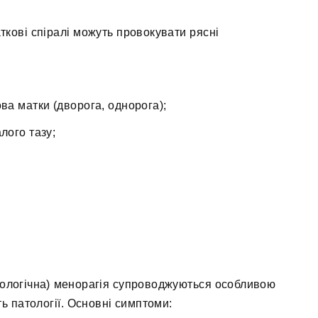
ткові спіралі можуть провокувати рясні
ва матки (дворога, однорога);
лого тазу;
атологічна) менорагія супроводжуються особливою
ь патології. Основні симптоми: