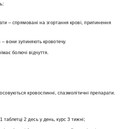
ь:
ати – спрямовані на згортання крові, припинення
в – вони зупиняють кровотечу.
імає болючі відчуття.
осовуються кровоспинні, спазмолітичні препарати.
1 таблетці 2 десь у день, курс 3 тижні;