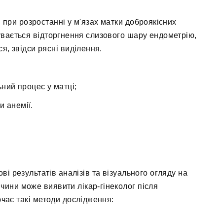
ні при розростанні у м'язах матки доброякісних
бувається відторгнення слизового шару ендометрію,
я, звідси рясні виділення.
ний процес у матці;
и анемії.
ві результатів аналізів та візуального огляду на
чини може виявити лікар-гінеколог після
чає такі методи дослідження: