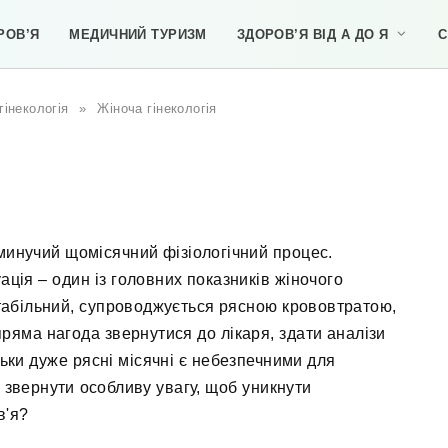
РОВ’Я
МЕДИЧНИЙ ТУРИЗМ
ЗДОРОВ’Я ВІД А ДО Я
С
гінекологія
»
Жіноча гінекологія
минучий щомісячний фізіологічний процес.
ація – один із головних показників жіночого
табільний, супроводжується рясною крововтратою,
ряма нагода звернутися до лікаря, здати аналізи
льки дуже рясні місячні є небезпечними для
о звернути особливу увагу, щоб уникнути
в'я?