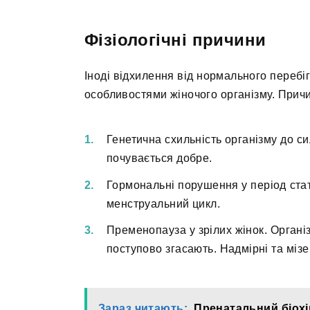
Фізіологічні причини
Іноді відхилення від нормального перебі
особливостями жіночого організму. Прич
Генетична схильність організму до си
почувається добре.
Гормональні порушення у період стат
менструальний цикл.
Пременопауза у зрілих жінок. Органі
поступово згасають. Надмірні та мізе
Зараз читають:
Пренатальний біохі