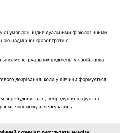
гу обумовлені індивідуальними фізіологічними
иною надмірної крововтрати є:
льних менструальних виділень, у своїй жінка
евого дозрівання, коли у дівчини формується
зм перебудовується, репродуктивні функції
рні місячні можуть чергуватись.
мічний скринінг: результати аналізу