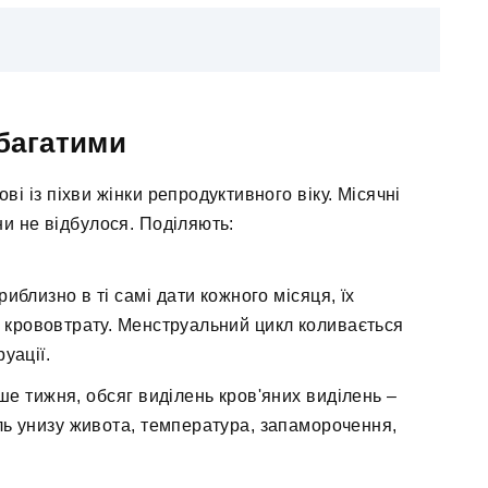
 багатими
ві із піхви жінки репродуктивного віку. Місячні
и не відбулося. Поділяють:
иблизно в ті самі дати кожного місяця, їх
ю крововтрату. Менструальний цикл коливається
уації.
ьше тижня, обсяг виділень кров'яних виділень –
ль унизу живота, температура, запаморочення,