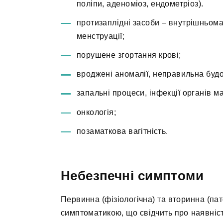
поліпи, аденоміоз, ендометріоз).
протизаплідні засоби – внутрішньома
менструації;
порушене згортання крові;
вроджені аномалії, неправильна будо
запальні процеси, інфекції органів ма
онкологія;
позаматкова вагітність.
Небезпечні симптоми
Первинна (фізіологічна) та вторинна (п
симптоматикою, що свідчить про наявніст