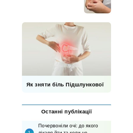
Як зняти біль Підшлункової
Останні публікації
Почервоніли очі: до якого
лікаря йти та коли це