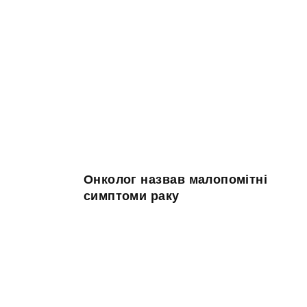
Онколог назвав малопомітні
симптоми раку