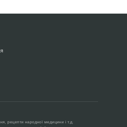
 Я
ня, рецепти народної медицини і т.д.