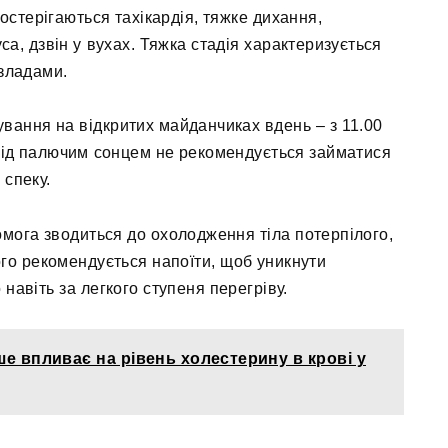
остерігаються тахікардія, тяжке дихання,
а, дзвін у вухах. Тяжка стадія характеризується
зладами.
вання на відкритих майданчиках вдень – з 11.00
 Під палючим сонцем не рекомендується займатися
 спеку.
мога зводиться до охолодження тіла потерпілого,
лого рекомендується напоїти, щоб уникнути
навіть за легкого ступеня перегріву.
е впливає на рівень холестерину в крові у