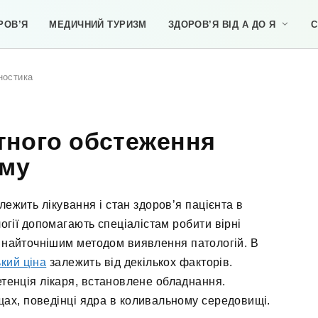
РОВ’Я
МЕДИЧНИЙ ТУРИЗМ
ЗДОРОВ’Я ВІД А ДО Я
С
гностика
тного обстеження
зму
лежить лікування і стан здоров’я пацієнта в
огії допомагають спеціалістам робити вірні
є найточнішим методом виявлення патологій. В
кий ціна
залежить від декількох факторів.
тенція лікаря, встановлене обладнання.
ах, поведінці ядра в коливальному середовищі.