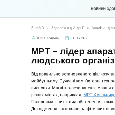
Перейти
до
НОВИНИ ЗДО
вмісту
EuroMD
»
Здоров'я від А до Я
»
Аналізи і діа
Юлія Коваль
21.06.2023
МРТ – лідер апара
людського органі
Від правильно встановленого діагнозу за
майбутньому. Сучасні комп’ютерні технол
висновки. Магнітно-резонансна терапія 
різних містах, наприклад,
МРТ Хмельниць
Головними з них є вид обстеження, компе
Дослідження засноване на фізичних явищ