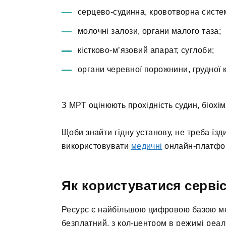
серцево-судинна, кровотворна систе
молочні залози, органи малого таза;
кістково-м’язовий апарат, суглоби;
органи черевної порожнини, грудної к
З МРТ оцінюють прохідність судин, біохімі
Щоби знайти гідну установу, не треба їз
використовувати
медичні
онлайн-платфо
Як користуватися серв
Ресурс є найбільшою цифровою базою медз
безплатний, з кол-центром в режимі реал