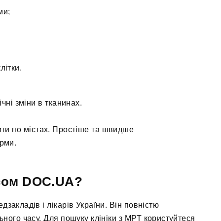
ми;
літки.
чні зміни в тканинах.
дити по містах. Простіше та швидше
рми.
ісом DOC.UA?
акладів і лікарів України. Він повністю
ьного часу. Для пошуку клініки з МРТ користуйтеся