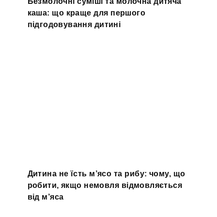
Безмолочні суміші та молочна дитяча
каша: що краще для першого
підгодовування дитині
Дитина не їсть м’ясо та рибу: чому, що
робити, якщо немовля відмовляється
від м’яса