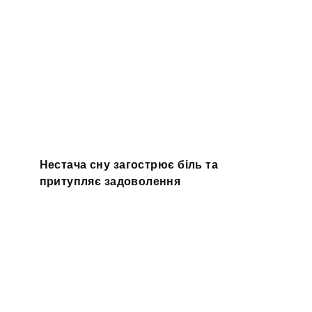
Нестача сну загострює біль та
притупляє задоволення