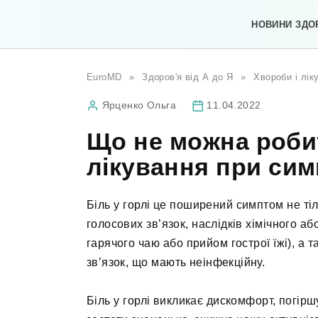
Перейти
до
НОВИНИ ЗДО
вмісту
EuroMD
»
Здоров'я від А до Я
»
Хвороби і лік
Ярценко Ольга
11.04.2022
Що не можна робит
лікування при си
Біль у горлі це поширений симптом не ті
голосових зв’язок, наслідків хімічного аб
гарячого чаю або прийом гострої їжі), а 
зв’язок, що мають неінфекційну.
Біль у горлі викликає дискомфорт, погір