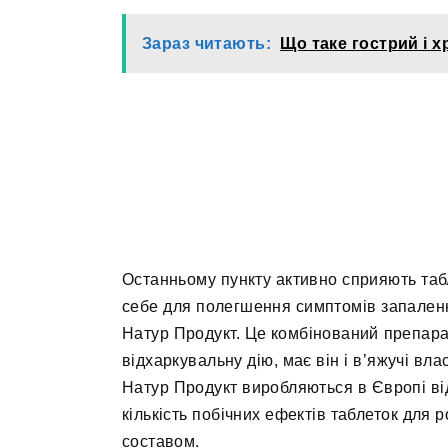
Зараз читають:
Що таке гострий і х
Останньому пункту активно сприяють та
себе для полегшення симптомів запаленн
Натур Продукт. Це комбінований препарат
відхаркувальну дію, має він і в’яжучі вл
Натур Продукт виробляються в Європі від
кількість побічних ефектів таблеток для
составом.