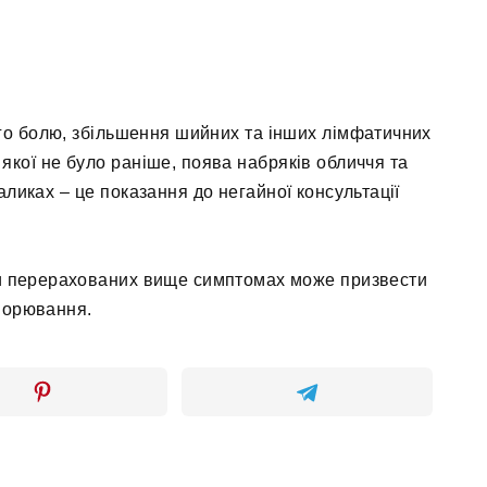
го болю, збільшення шийних та інших лімфатичних
 якої не було раніше, поява набряків обличчя та
аликах – це показання до негайної консультації
ри перерахованих вище симптомах може призвести
ворювання.