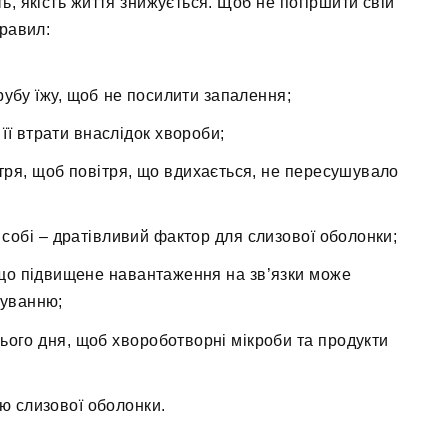
ь, якість життя знижується. Щоб не погіршити свій
правил:
грубу їжу, щоб не посилити запалення;
її втрати внаслідок хвороби;
тря, щоб повітря, що вдихається, не пересушувало
 собі – дратівливий фактор для слизової оболонки;
 що підвищене навантаження на зв’язки може
муванню;
ього дня, щоб хвороботворні мікроби та продукти
ю слизової оболонки.