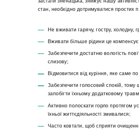
застати зненацька, знижує нашу активніст
стан, необхідно дотримуватися простих 
Не вживати гарячу, гостру, холодну, 
Вживати більше рідини це компенсує 
Забезпечити достатню вологість пові
слизову;
Відмовитися від куріння, яке саме по
Забезпечити голосовий спокій, тому
запобігти їхньому додатковому трав
Активно полоскати горло протягом ус
їхньої життєдіяльності змивалися;
Часто ковтати, щоб сприяти очищенн