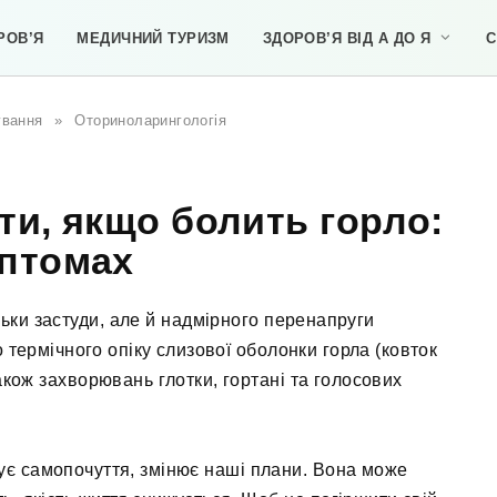
РОВ’Я
МЕДИЧНИЙ ТУРИЗМ
ЗДОРОВ’Я ВІД А ДО Я
С
ування
»
Оториноларингологія
и, якщо болить горло:
мптомах
льки застуди, але й надмірного перенапруги
о термічного опіку слизової оболонки горла (ковток
також захворювань глотки, гортані та голосових
шує самопочуття, змінює наші плани. Вона може