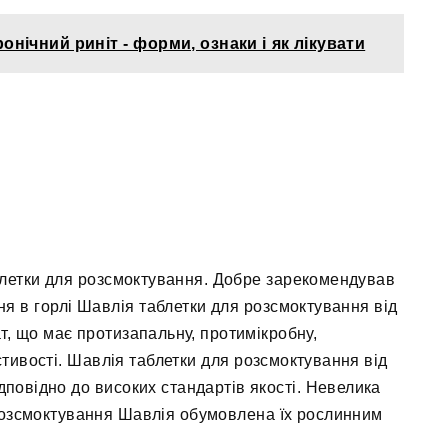
ронічний риніт - форми, ознаки і як лікувати
блетки для розсмоктування. Добре зарекомендував
я в горлі Шавлія таблетки для розсмоктування від
, що має протизапальну, протимікробну,
астивості. Шавлія таблетки для розсмоктування від
повідно до високих стандартів якості. Невелика
 розсмоктування Шавлія обумовлена їх рослинним