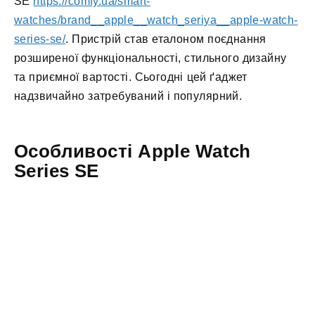
SE
https://comfy.ua/smart-
watches/brand__apple__watch_seriya__apple-watch-
series-se/
. Пристрій став еталоном поєднання
розширеної функціональності, стильного дизайну
та приємної вартості. Сьогодні цей ґаджет
надзвичайно затребуваний і популярний.
Особливості Apple Watch
Series SE