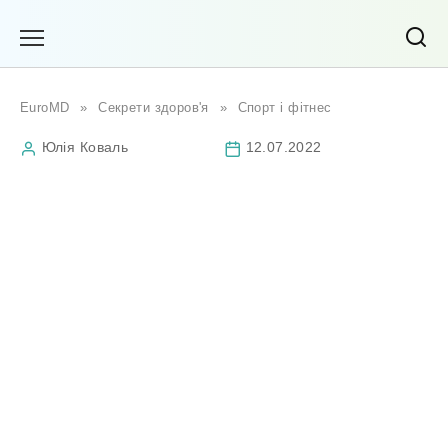
Перейти
до
вмісту
EuroMD
»
Секрети здоров'я
»
Спорт і фітнес
Юлія Коваль
12.07.2022