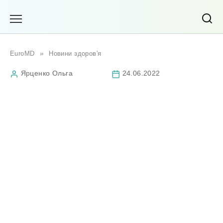
Перейти
до
вмісту
EuroMD
»
Новини здоров'я
Ярценко Ольга
24.06.2022