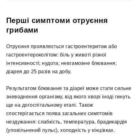
Перші симптоми отруєння
грибами
Отруєння проявляється гастроентеритом або
гастроентероколітом: біль у животі різної
інтенсивності; нудота; невгамовне блювання;
діарея до 25 разів на добу.
Результатом блювання та діареї може стати сильне
зневоднення організму, від якого хворі іноді гинуть
ще на догоспітальному етапі. Також
спостерігається поява загальних симптомів
нездужання: слабкість, температура, брадикардія
(уповільнений пульс), холодність у кінцівках.