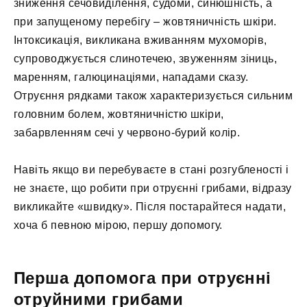
зниження сечовиділення, судоми, синюшність, а
при запущеному перебігу – жовтяничність шкіри.
Інтоксикація, викликана вживанням мухоморів,
супроводжується слинотечею, звуженням зіниць,
маренням, галюцинаціями, нападами сказу.
Отруєння рядками також характеризується сильним
головним болем, жовтяничністю шкіри,
забарвленням сечі у червоно-бурий колір.
Навіть якщо ви перебуваєте в стані розгубленості і
не знаєте, що робити при отруєнні грибами, відразу
викликайте «швидку». Після постарайтеся надати,
хоча б певною мірою, першу допомогу.
Перша допомога при отруєнні
отруйними грибами