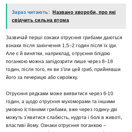
Зараз читають:
Названо хвороби, про які
свідчить сильна втома
Зазвичай перші ознаки отруєння грибами даються
взнаки після закінчення 1,5–2 годин після їх їди.
Але є й винятки, наприклад, отруєння блідою
поганкою можна запідозрити лише через 8–18
годин, після того, як ви з'їли цей гриб, прийнявши
його за печерицю або сироїжку.
Отруєння рядками може виявитися через 6-10
годин, а щодо отруєння мухоморами та іншими
умовно їстівними грибами, вже через годину-дві
можуть з'явитися слабкість, нудота і болі в животі,
властиві йому. Ознаки отруєння поганкою –