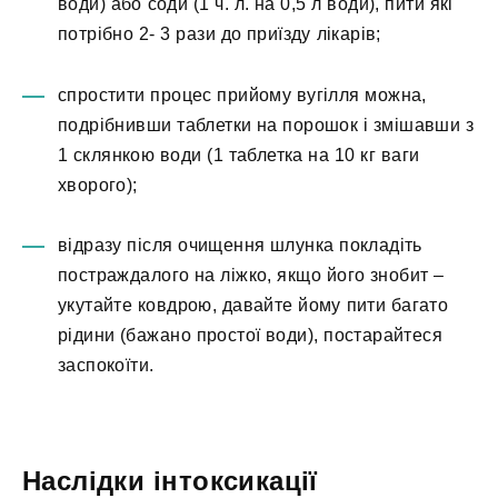
води) або соди (1 ч. л. на 0,5 л води), пити які
потрібно 2- 3 рази до приїзду лікарів;
спростити процес прийому вугілля можна,
подрібнивши таблетки на порошок і змішавши з
1 склянкою води (1 таблетка на 10 кг ваги
хворого);
відразу після очищення шлунка покладіть
постраждалого на ліжко, якщо його знобит –
укутайте ковдрою, давайте йому пити багато
рідини (бажано простої води), постарайтеся
заспокоїти.
Наслідки інтоксикації