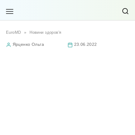
Перейти
до
вмісту
EuroMD
»
Новини здоров'я
Ярценко Ольга
23.06.2022