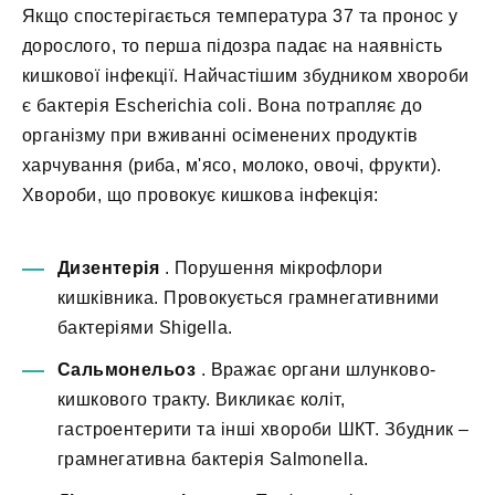
Якщо спостерігається температура 37 та пронос у
дорослого, то перша підозра падає на наявність
кишкової інфекції. Найчастішим збудником хвороби
є бактерія Escherichia coli. Вона потрапляє до
організму при вживанні осіменених продуктів
харчування (риба, м'ясо, молоко, овочі, фрукти).
Хвороби, що провокує кишкова інфекція:
Дизентерія
. Порушення мікрофлори
кишківника. Провокується грамнегативними
бактеріями Shigella.
Сальмонельоз
. Вражає органи шлунково-
кишкового тракту. Викликає коліт,
гастроентерити та інші хвороби ШКТ. Збудник –
грамнегативна бактерія Salmonella.