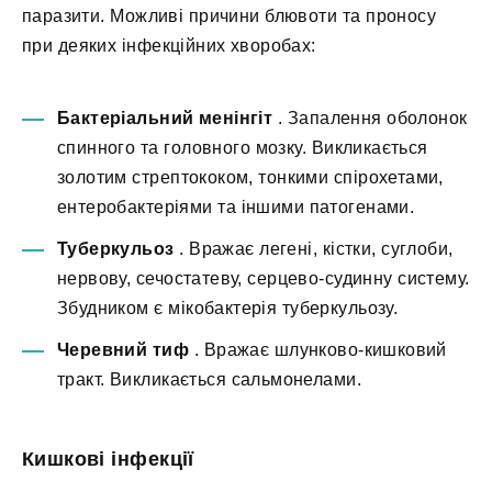
паразити. Можливі причини блювоти та проносу
при деяких інфекційних хворобах:
Бактеріальний менінгіт
. Запалення оболонок
спинного та головного мозку. Викликається
золотим стрептококом, тонкими спірохетами,
ентеробактеріями та іншими патогенами.
Туберкульоз
. Вражає легені, кістки, суглоби,
нервову, сечостатеву, серцево-судинну систему.
Збудником є мікобактерія туберкульозу.
Черевний тиф
. Вражає шлунково-кишковий
тракт. Викликається сальмонелами.
Кишкові інфекції