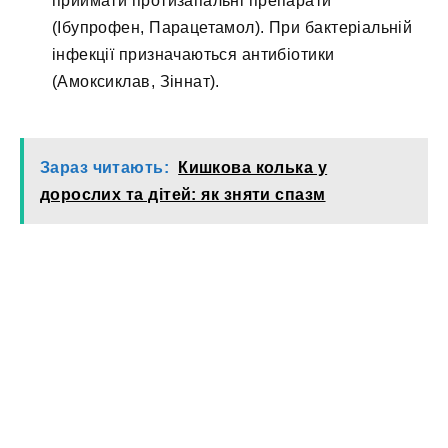
приймати протизапальні препарати
(Ібупрофен, Парацетамол). При бактеріальній
інфекції призначаються антибіотики
(Амоксиклав, Зіннат).
Зараз читають:
Кишкова колька у
дорослих та дітей: як зняти спазм