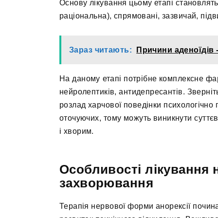
Основу лікування цьому етапі становлять
раціональна), спрямовані, зазвичай, під
Зараз читають:
Причини аденоїдів -
На даному етапі потрібне комплексне фа
нейролептиків, антидепресантів. Зверніт
розлад харчової поведінки психологічно 
оточуючих, тому можуть виникнути суттє
і хворим.
Особливості лікування
захворювання
Терапія нервової форми анорексії почин