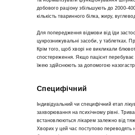
добового раціону збільшують до 2000-400
кількість тваринного білка, жиру, вуглевод
Для попередження відмови від їди застосо
цукрознижувальні засоби, у таблетках. П
Крім того, щоб хворі не викликали блюво
спостереження. Якщо пацієнт перебуває 
їжею здійснюють за допомогою назогастр
Специфічний
Індивідуальний чи специфічний етап лік
захворювання на психічному рівні. Тривал
встановлюються лікарем залежно від тяжко
Хворих у цей час поступово переводять н