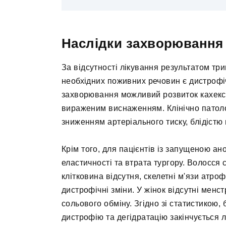
Наслідки захворювання
За відсутності лікування результатом тр
необхідних поживних речовин є дистрофіч
захворювання можливий розвиток кахексії
вираженим виснаженням. Клінічно патол
зниженням артеріального тиску, блідістю 
Крім того, для пацієнтів із запущеною ано
еластичності та втрата тургору. Волосся
клітковина відсутня, скелетні м'язи атро
дистрофічні зміни. У жінок відсутні менс
сольового обміну. Згідно зі статистикою,
дистрофію та дегідратацію закінчується 