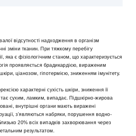
ивалої відсутності надходження в організм
ні зміни тканин. При тяжкому перебігу
, яка є фізіологічним станом, що характеризується
огія проявляється брадикардією, вираженим
шкіри, ціанозом, гіпотермією, зниженням імунітету.
рексією характерні сухість шкіри, зниження її
 стає сухим, ламким, випадає. Підшкірно-жирова
фовані, внутрішні органи мають виражені
труації, з'являються набряки, порушення водно-
 близько 20% всіх випадків захворювання через
летальним результатом.