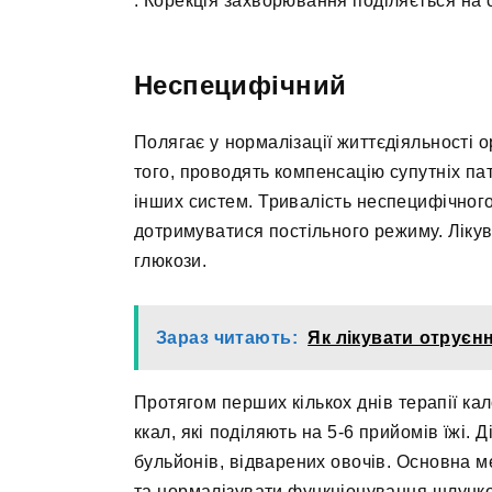
. Корекція захворювання поділяється на
Неспецифічний
Полягає у нормалізації життєдіяльності орг
того, проводять компенсацію супутніх пат
інших систем. Тривалість неспецифічного 
дотримуватися постільного режиму. Лікува
глюкози.
Зараз читають:
Як лікувати отруєн
Протягом перших кількох днів терапії ка
ккал, які поділяють на 5-6 прийомів їжі. 
бульйонів, відварених овочів. Основна м
та нормалізувати функціонування шлунков