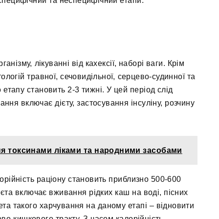
 специфічний та неспецифічний етапи.
анізму, лікуванні від кахексії, наборі ваги. Крім
ологій травної, сечовидільної, серцево-судинної та
етапу становить 2-3 тижні. У цей період слід
ння включає дієту, застосування інсуліну, розчину
ня токсинами ліками та народними засобами
лорійність раціону становить приблизно 500-600
Дієта включає вживання рідких каш на воді, пісних
ета такого харчування на даному етапі – відновити
о-кишкового тракту. З часом калорійність