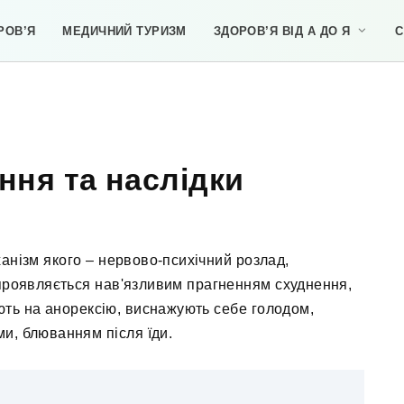
РОВ’Я
МЕДИЧНИЙ ТУРИЗМ
ЗДОРОВ’Я ВІД А ДО Я
С
ння та наслідки
анізм якого – нервово-психічний розлад,
проявляється нав'язливим прагненням схуднення,
ють на анорексію, виснажують себе голодом,
и, блюванням після їди.