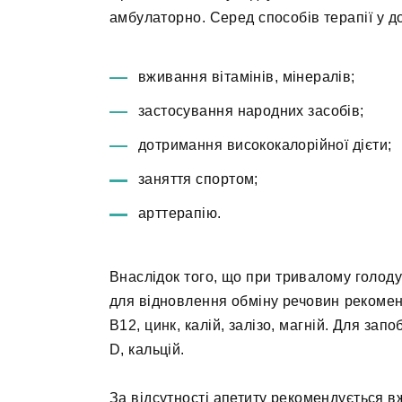
амбулаторно. Серед способів терапії у 
вживання вітамінів, мінералів;
застосування народних засобів;
дотримання висококалорійної дієти;
заняття спортом;
арттерапію.
Внаслідок того, що при тривалому голоду
для відновлення обміну речовин рекоменд
В12, цинк, калій, залізо, магній. Для зап
D, кальцій.
За відсутності апетиту рекомендується вж