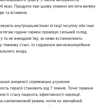
0 ккал. Продукти при цьому повинні містити велику
ів та вітамінів.
вують внутрішньом'язові ін'єкції інсуліну або інші
ротягом години гормон провокує сильний голод.
ту та не викидали їжу, за ними встановлюють
у тяжкому стані, то годування висококалорійною
ального зонда.
ування анорексії спрямовано усунення
ість терапії становить від 7 тижнів. Точні терміни
сті стану пацієнта, ефективності корекції.
а напівліжковий режим, потім на звичайний.