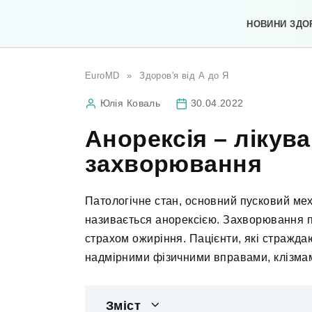
Перейти
до
НОВИНИ ЗДО
вмісту
EuroMD
»
Здоров'я від А до Я
Юлія Коваль
30.04.2022
Анорексія – лікува
захворювання
Патологічне стан, основний пусковий мех
називається анорексією. Захворювання 
страхом ожиріння. Пацієнти, які стражда
надмірними фізичними вправами, клізмам
Зміст