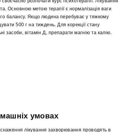
 своєчасно розпочати курс психотерапії. Лікування
нта. Основною метою терапії є нормалізація ваги
ого балансу. Якщо людина перебуває у тяжкому
увати 500 г на тиждень. Для корекції стану
і засоби, вітамін Д, препарати магнію та калію.
омашніх умовах
виснаження лікування захворювання проводять в