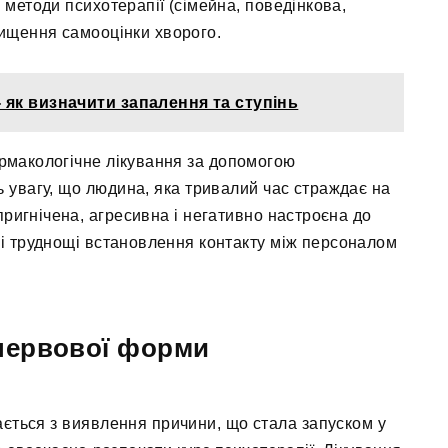
 методи психотерапії (сімейна, поведінкова,
вищення самооцінки хворого.
 як визначити запалення та ступінь
рмакологічне лікування за допомогою
ь увагу, що людина, яка тривалий час страждає на
пригнічена, агресивна і негативно настроєна до
ві труднощі встановлення контакту між персоналом
 нервової форми
ається з виявлення причини, що стала запуском у