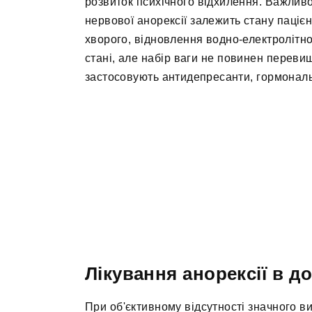
розвиток психічного відхилення. Важливо
нервової анорексії залежить стану паціє
хворого, відновлення водно-електролітн
стані, але набір ваги не повинен перевищ
застосовують антидепресанти, гормональн
Лікування анорексії в д
При об'єктивному відсутності значного 