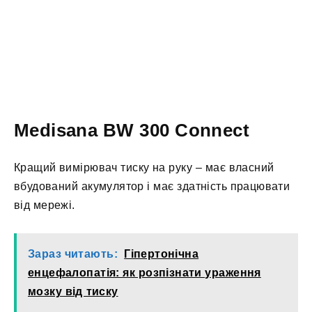
Medisana BW 300 Connect
Кращий вимірювач тиску на руку – має власний
вбудований акумулятор і має здатність працювати
від мережі.
Зараз читають:
Гіпертонічна
енцефалопатія: як розпізнати ураження
мозку від тиску