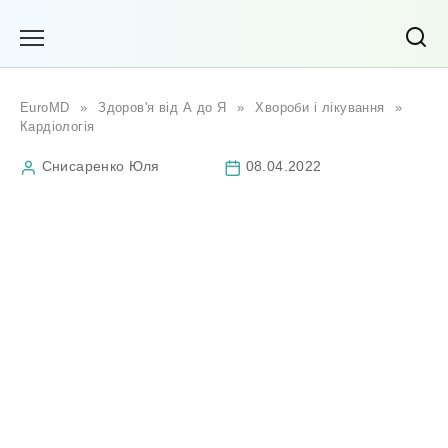
Перейти
до
вмісту
EuroMD
»
Здоров'я від А до Я
»
Хвороби і лікування
»
Кардіологія
Снисаренко Юля
08.04.2022