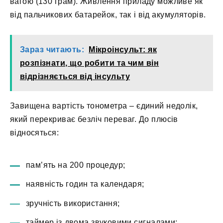
вагою (130 грам). Живлення приладу можливе як
від пальчикових батарейок, так і від акумуляторів.
Зараз читають:
Мікроінсульт: як
розпізнати, що робити та чим він
відрізняється від інсульту
Завищена вартість тонометра – єдиний недолік,
який перекриває безліч переваг. До плюсів
відносяться:
пам’ять на 200 процедур;
наявність годин та календаря;
зручність використання;
таймер із двома звуковими сигналами;