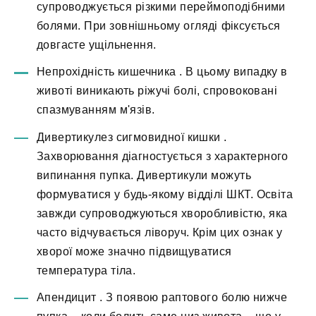
супроводжується різкими переймоподібними
болями. При зовнішньому огляді фіксується
довгасте ущільнення.
Непрохідність кишечника
. В цьому випадку в
животі виникають ріжучі болі, спровоковані
спазмуванням м'язів.
Дивертикулез сигмовидної кишки
.
Захворювання діагностується з характерного
випинання пупка. Дивертикули можуть
формуватися у будь-якому відділі ШКТ. Освіта
завжди супроводжуються хворобливістю, яка
часто відчувається ліворуч. Крім цих ознак у
хворої може значно підвищуватися
температура тіла.
Апендицит
. З появою раптового болю нижче