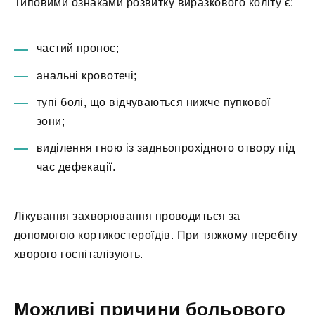
Типовими ознаками розвитку виразкового коліту є:
частий пронос;
анальні кровотечі;
тупі болі, що відчуваються нижче пупкової
зони;
виділення гною із задньопрохідного отвору під
час дефекації.
Лікування захворювання проводиться за
допомогою кортикостероїдів. При тяжкому перебігу
хворого госпіталізують.
Можливі причини больового