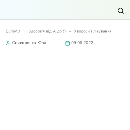
Перейти
до
вмісту
EuroMD
»
Здоров'я від А до Я
»
Хвороби і лікування
Снисаренко Юля
09.06.2022