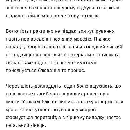
зниження больового синдрому відбувається, коли
людина займає колінно-ліктьову позицію.
Болючість практично не піддається купірування
навіть при введенні похідних морфію. Під час
нападу у хворого спостерігається холодний липкий
піт, підвищення показників артеріального тиску та
сильна тахікардія. Пізніше до симптомів
приєднується блювання та пронос.
Через шість-дванадцять годин болю вщухають, що
пояснюється загибеллю нервових рецепторів
кишки. У складі блювотних мас та калу утворюється
кров. За відсутності лікування у хворого
формується перитоніт, а в гіршому випадку настає
летальний кінець.