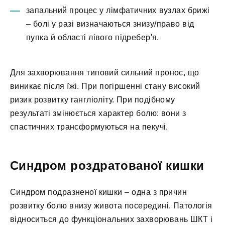
запальний процес у лімфатичних вузлах брижі
– болі у разі визначаються знизу/право від
пупка й області лівого підребер'я.
Для захворювання типовий сильний пронос, що
виникає після їжі. При погіршенні стану високий
ризик розвитку гангліоліту. При подібному
результаті змінюється характер болю: вони з
спастичних трансформуються на пекучі.
Синдром роздратованої кишки
Синдром подразненої кишки – одна з причин
розвитку болю внизу живота посередині. Патологія
відноситься до функціональних захворювань ШКТ і