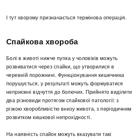
І тут хворому призначається термінова операція.
Спайкова хвороба
Болі в животі нижче пупка у чоловіків можуть
розвиватися через спайки, що утворилися в
черевній порожнині. Функціонування кишечника
порушується, у результаті можуть формуватися
неприємні відчуття до болючих. Прийнято виділити
два різновиди протягом спайкової патології: з
різкою хворобливістю внизу живота, з періодичним
розвитком кишкової непрохідності.
На наявність спайок можуть вказувати такі