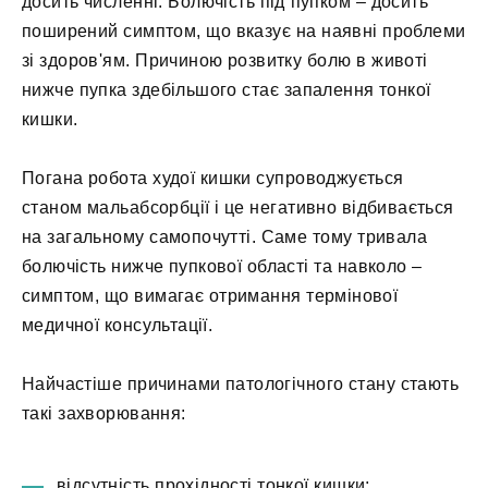
досить численні. Болючість під пупком – досить
поширений симптом, що вказує на наявні проблеми
зі здоров'ям. Причиною розвитку болю в животі
нижче пупка здебільшого стає запалення тонкої
кишки.
Погана робота худої кишки супроводжується
станом мальабсорбції і це негативно відбивається
на загальному самопочутті. Саме тому тривала
болючість нижче пупкової області та навколо –
симптом, що вимагає отримання термінової
медичної консультації.
Найчастіше причинами патологічного стану стають
такі захворювання:
відсутність прохідності тонкої кишки;