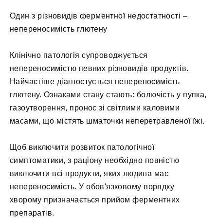
Один з різновидів ферментної недостатності –
непереносимість глютену
Клінічно патологія супроводжується
непереносимістю певних різновидів продуктів.
Найчастіше діагностується непереносимість
глютену. Ознаками стану стають: болючість у пупка,
газоутворення, пронос зі світлими каловими
масами, що містять шматочки неперетравленої їжі.
Щоб виключити розвиток патологічної
симптоматики, з раціону необхідно повністю
виключити всі продукти, яких людина має
непереносимість. У обов'язковому порядку
хворому призначається прийом ферментних
препаратів.