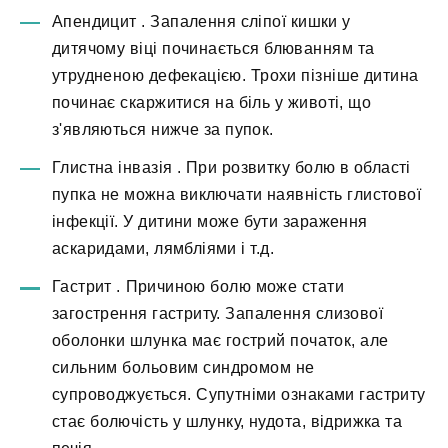
Апендицит
. Запалення сліпої кишки у
дитячому віці починається блюванням та
утрудненою дефекацією. Трохи пізніше дитина
починає скаржитися на біль у животі, що
з'являються нижче за пупок.
Глистна інвазія
. При розвитку болю в області
пупка не можна виключати наявність глистової
інфекції. У дитини може бути зараження
аскаридами, лямбліями і т.д.
Гастрит
. Причиною болю може стати
загострення гастриту. Запалення слизової
оболонки шлунка має гострий початок, але
сильним больовим синдромом не
супроводжується. Супутніми ознаками гастриту
стає болючість у шлунку, нудота, відрижка та