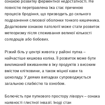
ознакою розвитку ферментної недостатності. Не
повністю перетравлена їжа стає причиною
процесів бродіння, що призводить до сильного
подразнення слизової оболонки тонкого кишечника.
Додатковим ознакою патології може стати розвиток
метеоризму після споживання великої кількості
солодощів або бобових.
Різкий біль у центрі живота у районі пупка –
найчастіше кишкова коліка. Її розвиток може бути
викликаний вживанням в їжу продуктів з високим
вмістом клітковини, а також міцної кави та
шоколаду. У деяких випадках супроводжується
загальною слабкістю та ознобом.
Болючість при пупкового простору ліворуч – ознака
наявності глистної інвазії. Іноді стан