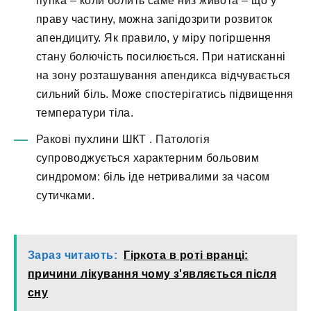
пупка – коли болить саме низ живота – що у
праву частину, можна запідозрити розвиток
апендициту. Як правило, у міру погіршення
стану болючість посилюється. При натисканні
на зону розташування апендикса відчувається
сильний біль. Може спостерігатись підвищення
температури тіла.
Ракові пухлини ШКТ
. Патологія
супроводжується характерним больовим
синдромом: біль іде нетривалими за часом
сутичками.
Зараз читають:
Гіркота в роті вранці:
причини лікування чому з'являється після
сну