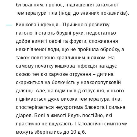
блюванням, пронос, підвищення загальної
температури тіла (іноді до значних показників).
Кишкова інфекція
. Причиною розвитку
патології стають брудні руки, недостатньо
добре вимиті овочі та фрукти, споживання
некип'яченої води, що не пройшла обробку, а
також повітряно-краплинним шляхом. На
самому початку кишкова інфекція нагадує
своєю течією харчове отруєння – дитина
скаржиться на болючість у навколопупковій
ділянці. Але, на відміну від отруєння, у нього
піднімається дуже висока температура тіла,
спостерігається неукротима блювота і сильна
діарея. Болі в животі йдуть постійно, які
практично не вщухають. Патологічні симптоми
можуть зберігатись до 10 діб.