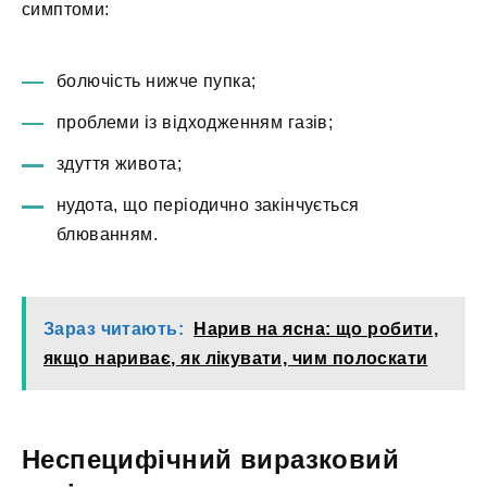
симптоми:
болючість нижче пупка;
проблеми із відходженням газів;
здуття живота;
нудота, що періодично закінчується
блюванням.
Зараз читають:
Нарив на ясна: що робити,
якщо нариває, як лікувати, чим полоскати
Неспецифічний виразковий