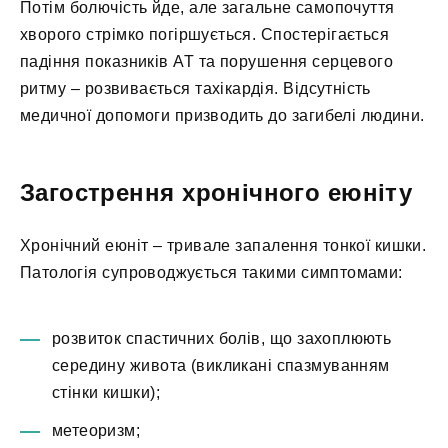
Потім болючість йде, але загальне самопочуття
хворого стрімко погіршується. Спостерігається
падіння показників АТ та порушення серцевого
ритму – розвивається тахікардія. Відсутність
медичної допомоги призводить до загибелі людини.
Загострення хронічного еюніту
Хронічний еюніт – тривале запалення тонкої кишки.
Патологія супроводжується такими симптомами:
розвиток спастичних болів, що захоплюють
середину живота (викликані спазмуванням
стінки кишки);
метеоризм;