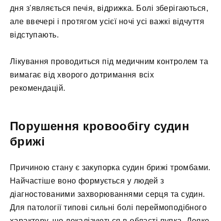
дня з'являється печія, відрижка. Болі зберігаються,
але ввечері і протягом усієї ночі усі важкі відчуття
відступають.
Лікування проводиться під медичним контролем та
вимагає від хворого дотримання всіх
рекомендацій.
Порушення кровообігу судин
брижі
Причиною стану є закупорка судин брижі тромбами.
Найчастіше воно формується у людей з
діагностованими захворюваннями серця та судин.
Для патології типові сильні болі переймоподібного
характеру, що локалізуються в області пупка. Деяке