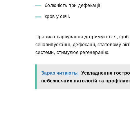
болючість при дефекації;
кров у сечі.
Правила харчування дотримуються, щоб з
сечовипусканні, дефекації, статевому акт
системи, стимулює регенерацію.
Зараз читають:
Ускладнення гостро
небезпечних патологій та профілак