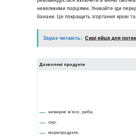
рекомендується включити в меню овочеві,
невеликими порціями. Уникайте їди перед
банани. Це покращить згортання крові та
Зараз читають:
Сирі яйця для потен
Дозволені продукти
нежирне м'ясо, риба;
сир;
морепродукти;