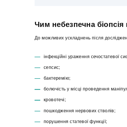
Чим небезпечна біопсія
До можливих ускладнень після досліджен
інфекційні ураження сечостатевої си
сепсис;
бактеремію;
болючість у місці проведення маніпул
кровотечі;
пошкодження нервових стволів;
порушення статевої функції;