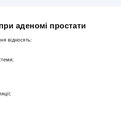
 при аденомі простати
ня відносять:
стеми;
яції;