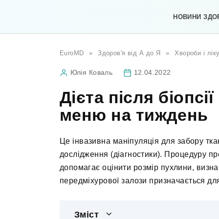
Перейти
до
НОВИНИ ЗДО
вмісту
EuroMD
»
Здоров'я від А до Я
»
Хвороби і лік
Юлія Коваль
12.04.2022
Дієта після біопсі
меню на тиждень
Це інвазивна маніпуляція для забору тка
дослідження (діагностики). Процедуру пр
допомагає оцінити розмір пухлини, визнач
передміхурової залози призначається дл
Зміст