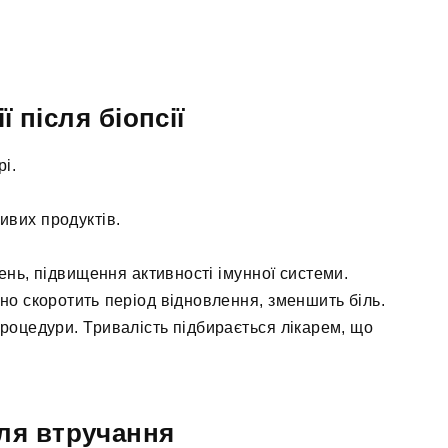
ї після біопсії
і.
ивих продуктів.
ень, підвищення активності імунної системи.
о скоротить період відновлення, зменшить біль.
роцедури. Тривалість підбирається лікарем, що
ля втручання