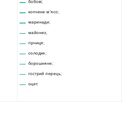
бобові;
копчене м'ясо;
маринади;
майонез;
гірчиця;
солодке;
борошняне;
гострий перець;
оцет.