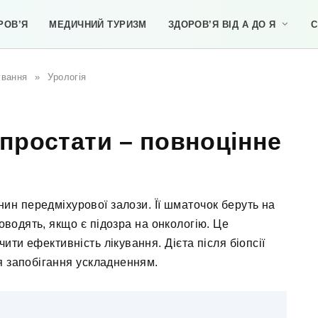
РОВ’Я
МЕДИЧНИЙ ТУРИЗМ
ЗДОРОВ’Я ВІД А ДО Я
С
ування
»
Урологія
ї простати – повноцінне
нин передміхурової залози. Її шматочок беруть на
оводять, якщо є підозра на онкологію. Це
ити ефективність лікування. Дієта після біопсії
я запобігання ускладненням.