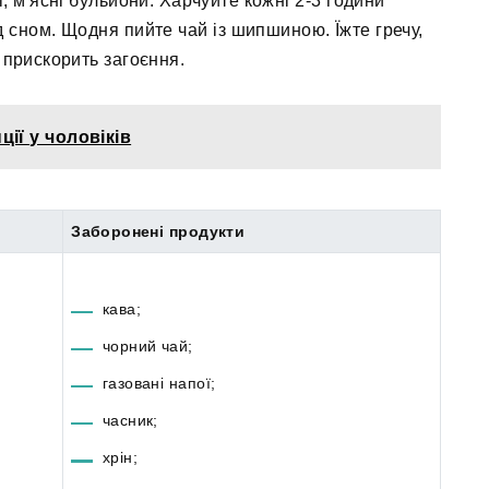
 м'ясні бульйони. Харчуйте кожні 2-3 години
 сном. Щодня пийте чай із шипшиною. Їжте гречу,
 прискорить загоєння.
ції у чоловіків
Заборонені продукти
кава;
чорний чай;
газовані напої;
часник;
хрін;