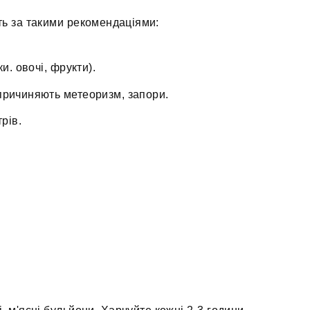
ть за такими рекомендаціями:
и. овочі, фрукти).
причиняють метеоризм, запори.
трів.