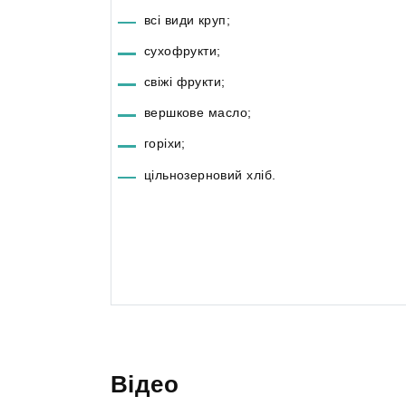
всі види круп;
сухофрукти;
свіжі фрукти;
вершкове масло;
горіхи;
цільнозерновий хліб.
Відео