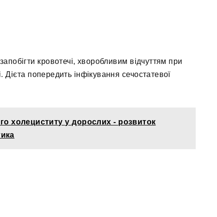
апобігти кровотечі, хворобливим відчуттям при
і. Дієта попередить інфікування сечостатевої
го холециститу у дорослих - розвиток
тика