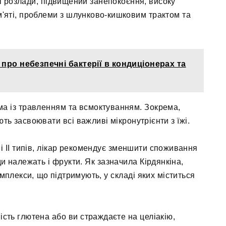
ні розлади, підвищений занепокоєння, високу
м'яті, проблеми з шлунково-кишковим трактом та
про небезпечні бактерії в кондиціонерах та
 із травленням та всмоктуванням. Зокрема,
ть засвоювати всі важливі мікронутрієнти з їжі.
 і ІІ типів, лікар рекомендує зменшити споживання
ди належать і фрукти. Як зазначила Кірдянкіна,
омплекси, що підтримують, у складі яких міститься
сть глютена або ви страждаєте на целіакію,