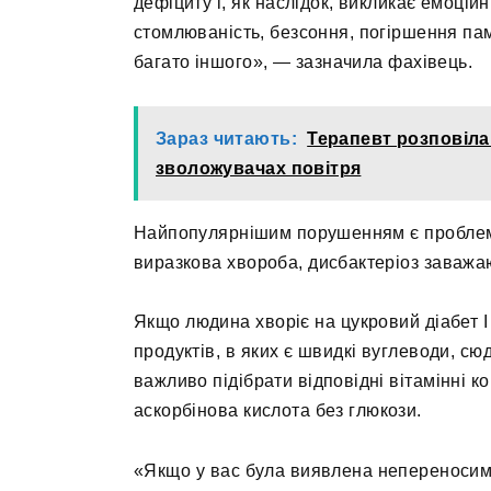
дефіциту і, як наслідок, викликає емоцій
стомлюваність, безсоння, погіршення па
багато іншого», — зазначила фахівець.
Зараз читають:
Терапевт розповіла 
зволожувачах повітря
Найпопулярнішим порушенням є проблема
виразкова хвороба, дисбактеріоз заважаю
Якщо людина хворіє на цукровий діабет І
продуктів, в яких є швидкі вуглеводи, сю
важливо підібрати відповідні вітамінні к
аскорбінова кислота без глюкози.
«Якщо у вас була виявлена непереносимі