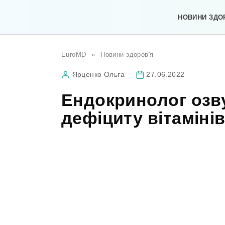
Перейти
до
НОВИНИ ЗДО
вмісту
EuroMD
»
Новини здоров'я
Ярценко Ольга
27.06.2022
Ендокринолог озв
дефіциту вітамінів