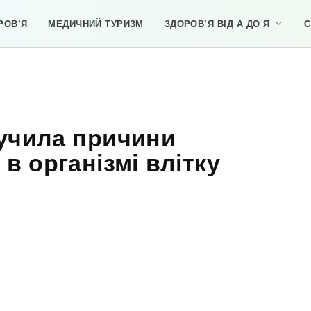
РОВ’Я
МЕДИЧНИЙ ТУРИЗМ
ЗДОРОВ’Я ВІД А ДО Я
С
учила причини
 в організмі влітку