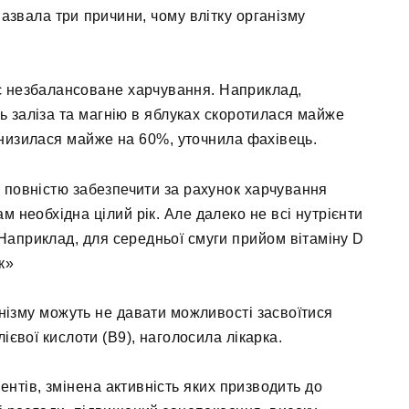
азвала три причини, чому влітку організму
 незбалансоване харчування. Наприклад,
ть заліза та магнію в яблуках скоротилася майже
 знизилася майже на 60%, уточнила фахівець.
і повністю забезпечити за рахунок харчування
м необхідна цілий рік. Але далеко не всі нутрієнти
Наприклад, для середньої смуги прийом вітаміну D
к»
анізму можуть не давати можливості засвоїтися
ієвої кислоти (В9), наголосила лікарка.
ментів, змінена активність яких призводить до