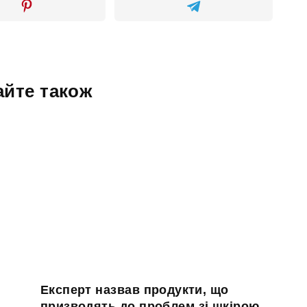
айте також
Експерт назвав продукти, що
призводять до проблем зі шкірою