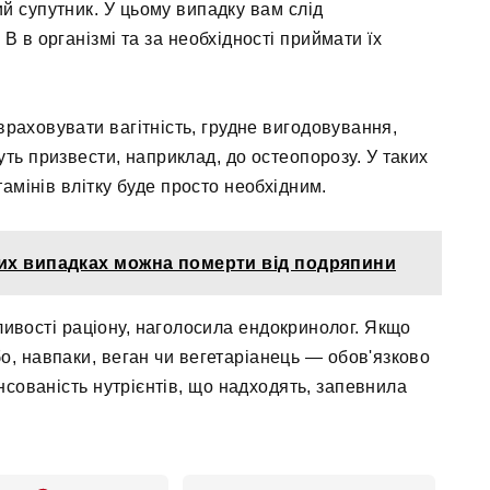
ий супутник. У цьому випадку вам слід
В в організмі та за необхідності приймати їх
враховувати вагітність, грудне вигодовування,
уть призвести, наприклад, до остеопорозу. У таких
амінів влітку буде просто необхідним.
яких випадках можна померти від подряпини
бливості раціону, наголосила ендокринолог. Якщо
бо, навпаки, веган чи вегетаріанець — обов'язково
сованість нутрієнтів, що надходять, запевнила