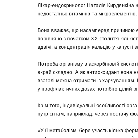
Лікар-ендокринолог Наталія Кирдянкіна н
недостатньо вітамінів та мікроелементів.
Вона вважає, що насамперед причиною є
порівняно з початком ХХ століття кількіс
вдвічі, а концентрація кальцію у капусті
Потреба організму в аскорбіновій кислот
вкрай складно. А як антиоксидант вона на
взагалі можна отримати із харчуванням. 
у профілактичних дозах потрібно цілий рі
Крім того, індивідуальні особливості орг
нутрієнтам, наприклад, через нестачу фол
«У її метаболізмі бере участь кілька фер