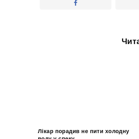
Чит
Лікар порадив не пити холодну
воду у спеку