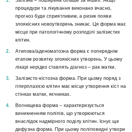
Залізна – поширена більше за інших. Якщо
процедури та лікування виконано вчасно,
прогноз буде сприятливим, а ризик появи
злоякісних новоутворень зникає. Ця форма має
місце при патологічному розподілі залізистих
клітин.
Атипова/аденоматозна форма є попереднім
етапом розвитку злоякісних утворень. У цьому
лікарі нерідко ставлять діагноз – рак матки.
Залізисто-кістозна форма. При цьому поряд з
гіперплазією клітин має місце утворення кіст на
стінках матки, яєчниках.
Вогнищева форма – характеризується
виникненням поліпів, що утворюються
внаслідок надмірного поділу клітин. Існує ще
дифузна форма. При цьому поліповидні утвори