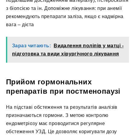
подальшим дослідженням матеріалу), гістероскопія
з біопсією та ін. Допоміжне лікування: при анемії
рекомендують препарати заліза, якщо є надмірна
вага – дієта
Зараз читають:
Видалення поліпів у матці -
підготовка та види хірургічного лікування
Прийом гормональних
препаратів при постменопаузі
На підставі обстеження та результатів аналізів
призначаються гормони. З метою контролю
ендометріозу має проводитися регулярне
обстеження УЗД. Це дозволяє коригувати дозу