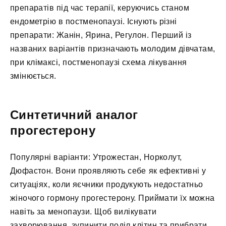
препаратів під час терапії, керуючись станом
ендометрію в постменопаузі. Існують різні
препарати: Жанін, Ярина, Регулон. Перший із
названих варіантів призначають молодим дівчатам,
при клімаксі, постменопаузі схема лікування
змінюється.
Синтетичний аналог
прогестерону
Популярні варіанти: Утрожестан, Норколут,
Дюфастон. Вони проявляють себе як ефективні у
ситуаціях, коли яєчники продукують недостатньо
жіночого гормону прогестерону. Приймати їх можна
навіть за менопаузи. Щоб вилікувати
захворювання, зупинити поділ клітин та прибрати