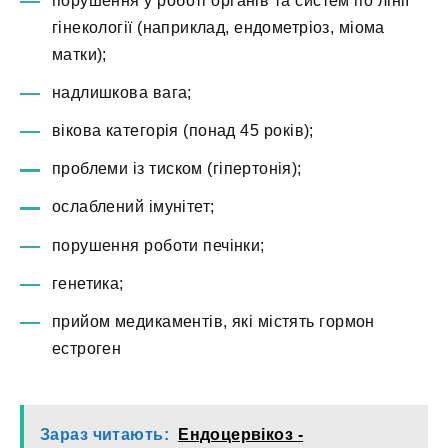
порушення у роботі органів та систем по лінії
гінекології (наприклад, ендометріоз, міома
матки);
надлишкова вага;
вікова категорія (понад 45 років);
проблеми із тиском (гіпертонія);
ослаблений імунітет;
порушення роботи печінки;
генетика;
прийом медикаментів, які містять гормон
естроген
Зараз читають:
Ендоцервікоз -