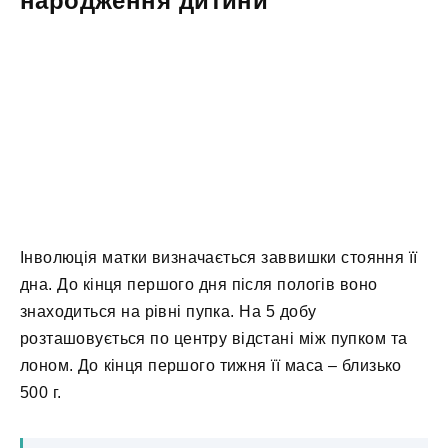
народження дитини
Інволюція матки визначається заввишки стояння її
дна. До кінця першого дня після пологів воно
знаходиться на рівні пупка. На 5 добу
розташовується по центру відстані між пупком та
лоном. До кінця першого тижня її маса – близько
500 г.