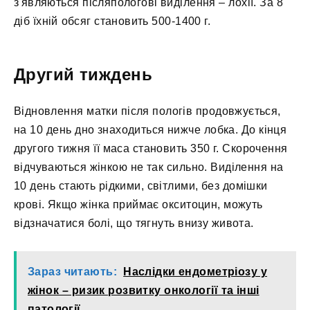
з'являються післяпологові виділення – лохії. За 8
діб їхній обсяг становить 500-1400 г.
Другий тиждень
Відновлення матки після пологів продовжується,
на 10 день дно знаходиться нижче лобка. До кінця
другого тижня її маса становить 350 г. Скорочення
відчуваються жінкою не так сильно. Виділення на
10 день стають рідкими, світлими, без домішки
крові. Якщо жінка приймає окситоцин, можуть
відзначатися болі, що тягнуть внизу живота.
Зараз читають:
Наслідки ендометріозу у
жінок – ризик розвитку онкології та інші
патології.