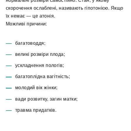
нормальні розміри самостійно. Стан, у якому
скорочення ослаблені, називають гіпотонією. Якщо
їх немає — це атонія.
Можливі причини:
багатоводдя;
великі розміри плода;
ускладнення пологів;
багатоплідна вагітність;
молодий вік жінки;
вади розвитку, загин матки;
травма придатків.