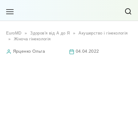
Перейти
до
вмісту
EuroMD
»
Здоров'я від А до Я
»
Акушерство і гінекологія
»
Жіноча гінекологія
Ярценко Ольга
04.04.2022