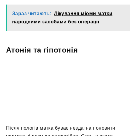
Зараз читають:
Лікування міоми матки
народними засобами без операції
Атонія та гіпотонія
Після пологів матка буває нездатна поновити