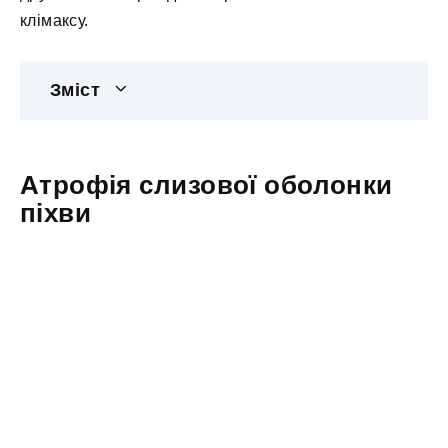
клімаксу.
Зміст
Атрофія слизової оболонки
піхви