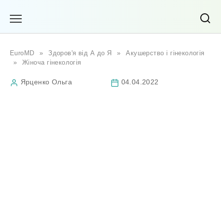
Перейти
до
вмісту
EuroMD
»
Здоров'я від А до Я
»
Акушерство і гінекологія
»
Жіноча гінекологія
Ярценко Ольга
04.04.2022