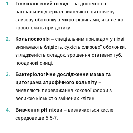
Гінекологічний огляд
– за допомогою
вагінальних дзеркал виявляють витончену
слизову оболонку з мікротріщинами, яка легко
кровоточить при дотику.
Кольпоскопія
– спеціальним приладом у піхві
визначають блідість, сухість слизової оболонки,
згладженість складок, зрощення статевих губ,
поодинокі синці.
Бактеріологічне дослідження мазка та
цитограма атрофічного кольпіту
–
виявляють переважання кокової флори з
великою кількістю змінених клітин.
Вивчення рН піхви
– визначається кисле
середовище 5,5-7.