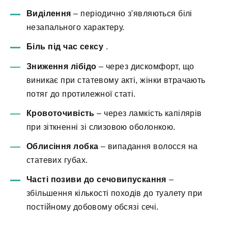
Виділення
– періодично з'являються білі
незапального характеру.
Біль під час сексу
.
Зниження лібідо
– через дискомфорт, що
виникає при статевому акті, жінки втрачають
потяг до протилежної статі.
Кровоточивість
– через ламкість капілярів
при зіткненні зі слизовою оболонкою.
Облисіння лобка
– випадання волосся на
статевих губах.
Часті позиви до сечовипускання
–
збільшення кількості походів до туалету при
постійному добовому обсязі сечі.