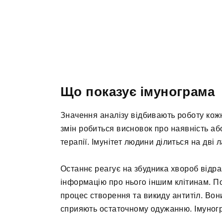
Що показує імунограма
Значення аналізу відбивають роботу кожно
змін робиться висновок про наявність або
терапії. Імунітет людини ділиться на дві
Останнє реагує на збудника хвороб відра
інформацію про нього іншим клітинам. По
процес створення та викиду антитіл. Вон
сприяють остаточному одужанню. Імуногр