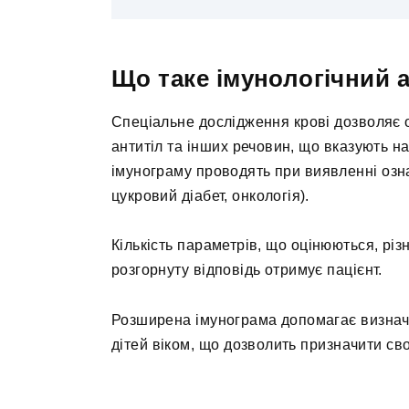
Що таке імунологічний а
Спеціальне дослідження крові дозволяє о
антитіл та інших речовин, що вказують н
імунограму проводять при виявленні озна
цукровий діабет, онкологія).
Кількість параметрів, що оцінюються, різн
розгорнуту відповідь отримує пацієнт.
Розширена імунограма допомагає визначи
дітей віком, що дозволить призначити св