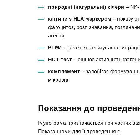
природні (натуральні) кілери
– NK-к
клітини з HLA маркером
– показують
фагоцитоз, розпізнавання, поглинанн
агенти;
РТМЛ
– реакція гальмування міграції
НСТ-тест
– оцінює активність фагоци
комплемент
– запобігає формуванню
мікробів.
Показання до проведен
Імунограма призначається при частих важ
Показаннями для її проведення є: