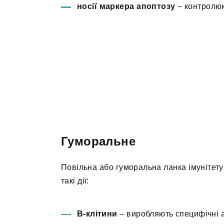
носії маркера апоптозу
– контролюю
Гуморальне
Повільна або гуморальна ланка імунітету 
такі дії:
В-клітини
– виробляють специфічні 