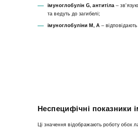
імуноглобулін G, антитіла
– зв’язую
та ведуть до загибелі;
імуноглобуліни М, А
– відповідають 
Неспецифічні показники 
Ці значення відображають роботу обох лан