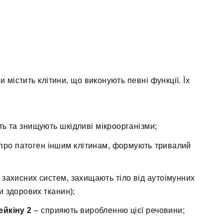
 містить клітини, що виконують певні функції. Їх
ь та знищують шкідливі мікроорганізми;
про патоген іншим клітинам, формують тривалий
 захисних систем, захищають тіло від аутоімунних
и здорових тканин);
ейкіну 2
– сприяють виробленню цієї речовини;