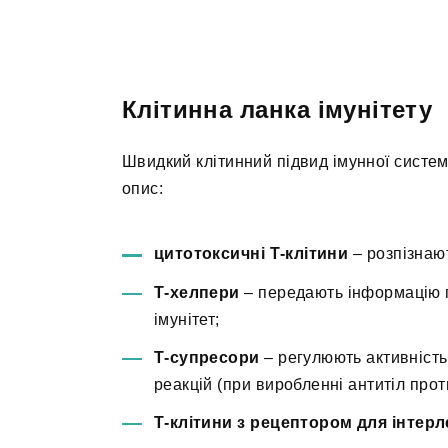
Клітинна ланка імунітету
Швидкий клітинний підвид імунної системи
опис:
цитотоксичні Т-клітини
– розпізнают
Т-хелпери
– передають інформацію 
імунітет;
Т-супресори
– регулюють активність
реакцій (при виробленні антитіл прот
Т-клітини з рецептором для інтерл