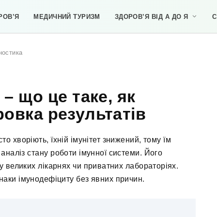
РОВ’Я
МЕДИЧНИЙ ТУРИЗМ
ЗДОРОВ’Я ВІД А ДО Я
С
гностика
 – що це таке, як
овка результатів
то хворіють, їхній імунітет знижений, тому їм
аналіз стану роботи імунної системи. Його
у великих лікарнях чи приватних лабораторіях.
наки імунодефіциту без явних причин.