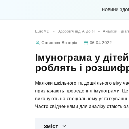
Перейти
до
НОВИНИ ЗДО
вмісту
EuroMD
»
Здоров'я від А до Я
»
Аналізи і діа
Стоянова Вікторія
06.04.2022
Імунограма у дітей
роблять і розшифр
Малюки шкільного та дошкільного віку час
призначають проведення імунограми. Це 
виконують на спеціальному устаткуванні 
Часто свідченнями для аналізу стають оз
Зміст