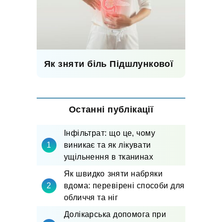
Як зняти біль Підшлункової
Останні публікації
Інфільтрат: що це, чому
виникає та як лікувати
ущільнення в тканинах
Як швидко зняти набряки
вдома: перевірені способи для
обличчя та ніг
Долікарська допомога при