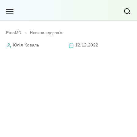
Перейти
до
вмісту
EuroMD
»
Новини здоров'я
Юлія Коваль
12.12.2022