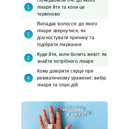
Почервоніли очі: до якого
лікаря йти та коли це
терміново
Випадає волосся: до якого
лікаря звернутися, як
діагностувати причину та
підібрати лікування
Куди йти, коли болить живіт: як
знайти потрібного лікаря
Кому довірити серце при
ревматичному ураженні: вибір
лікаря та план дій