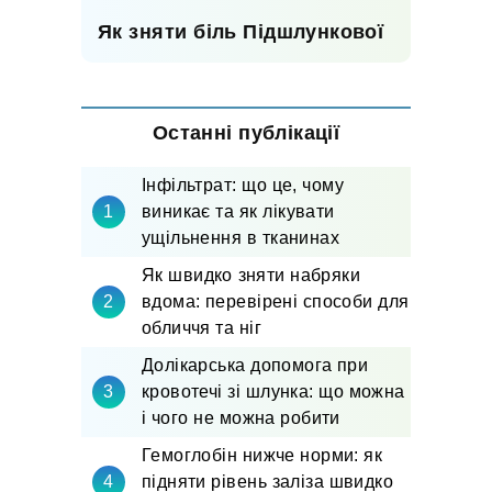
Як зняти біль Підшлункової
Останні публікації
Інфільтрат: що це, чому
виникає та як лікувати
ущільнення в тканинах
Як швидко зняти набряки
вдома: перевірені способи для
обличчя та ніг
Долікарська допомога при
кровотечі зі шлунка: що можна
і чого не можна робити
Гемоглобін нижче норми: як
підняти рівень заліза швидко