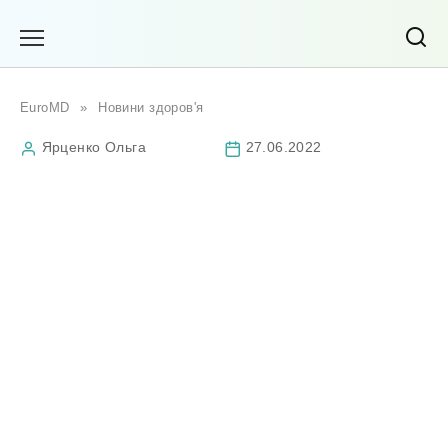
Перейти
до
вмісту
EuroMD
»
Новини здоров'я
Ярценко Ольга
27.06.2022