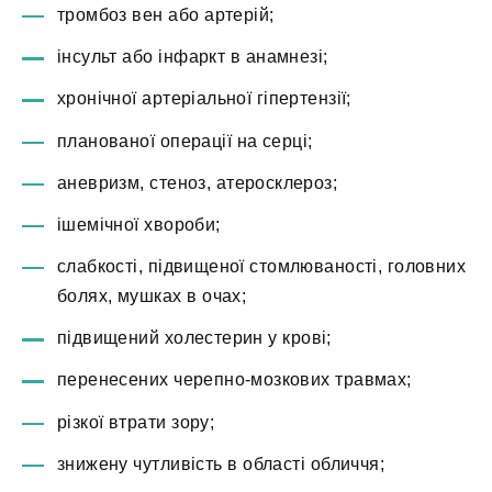
тромбоз вен або артерій;
інсульт або інфаркт в анамнезі;
хронічної артеріальної гіпертензії;
планованої операції на серці;
аневризм, стеноз, атеросклероз;
ішемічної хвороби;
слабкості, підвищеної стомлюваності, головних
болях, мушках в очах;
підвищений холестерин у крові;
перенесених черепно-мозкових травмах;
різкої втрати зору;
знижену чутливість в області обличчя;