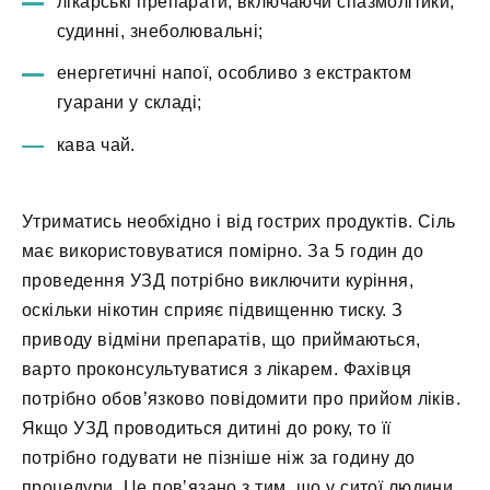
лікарські препарати, включаючи спазмолітики,
судинні, знеболювальні;
енергетичні напої, особливо з екстрактом
гуарани у складі;
кава чай.
Утриматись необхідно і від гострих продуктів. Сіль
має використовуватися помірно. За 5 годин до
проведення УЗД потрібно виключити куріння,
оскільки нікотин сприяє підвищенню тиску. З
приводу відміни препаратів, що приймаються,
варто проконсультуватися з лікарем. Фахівця
потрібно обов’язково повідомити про прийом ліків.
Якщо УЗД проводиться дитині до року, то її
потрібно годувати не пізніше ніж за годину до
процедури. Це пов’язано з тим, що у ситої людини