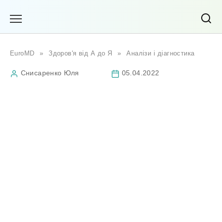
Перейти
до
вмісту
EuroMD
»
Здоров'я від А до Я
»
Аналізи і діагностика
Снисаренко Юля
05.04.2022