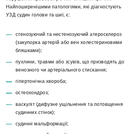
Найпоширенішими патологіями, які діагностують
УЗД судин голови та шиї, є:
стенозуючий та нестенозуючий атеросклероз
(закупорка артерій або вен холестериновими
бляшками);
пухлини, травми або зсувів, що призводять до
венозного чи артеріального стискання;
гіпертонічна хвороба;
остеохондроз;
васкуліт (дифузне ущільнення та потовщення
судинних стінок);
судинні мальформації;