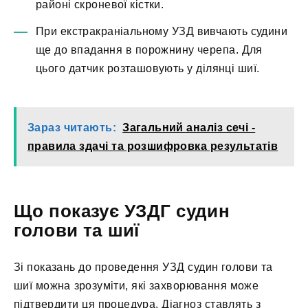
районі скроневої кістки.
При екстракраніальному УЗД вивчають судини
ще до впадання в порожнину черепа. Для
цього датчик розташовують у ділянці шиї.
Зараз читають:
Загальний аналіз сечі -
правила здачі та розшифровка результатів
Що показує УЗДГ судин
голови та шиї
Зі показань до проведення УЗД судин голови та
шиї можна зрозуміти, які захворювання може
підтвердити ця процедура. Діагноз ставлять з