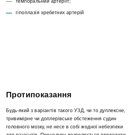
темпоральний артеріїт;
гіпоплазія хребетних артерій
Протипоказання
Будь-який з варіантів такого УЗД, чи то дуплексне,
тривимірне чи доплерівське обстеження судин
головного мозку, не несе в собі жодної небезпеки
для пацієнтів. Процедуру дозволяється проводити