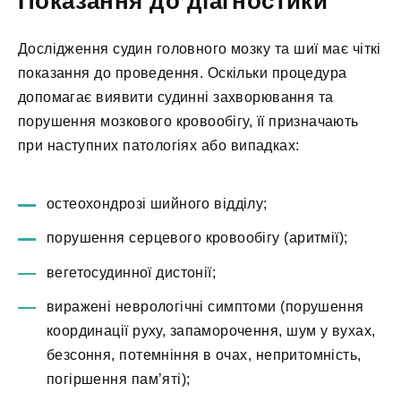
Показання до діагностики
Дослідження судин головного мозку та шиї має чіткі
показання до проведення. Оскільки процедура
допомагає виявити судинні захворювання та
порушення мозкового кровообігу, її призначають
при наступних патологіях або випадках:
остеохондрозі шийного відділу;
порушення серцевого кровообігу (аритмії);
вегетосудинної дистонії;
виражені неврологічні симптоми (порушення
координації руху, запаморочення, шум у вухах,
безсоння, потемніння в очах, непритомність,
погіршення пам’яті);