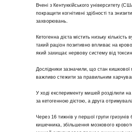
Вчені з Кентуккійського університету (СШ
покращити когнітивні здібності та знизи
захворювань.
Кетогенна дієта містить низьку кількість 
такий раціон позитивно впливає на кров
який захищає нервову систему від токсині
Дослідники зазначили, що стан кишкової 
важливо стежити за правильним харчува
У ході експерименту мишей розділили на 
за кетогенною дієтою, а друга отримувал
Через 16 тижнів у першої групи гризуні
кишечника, збільшення мозкового кровоток