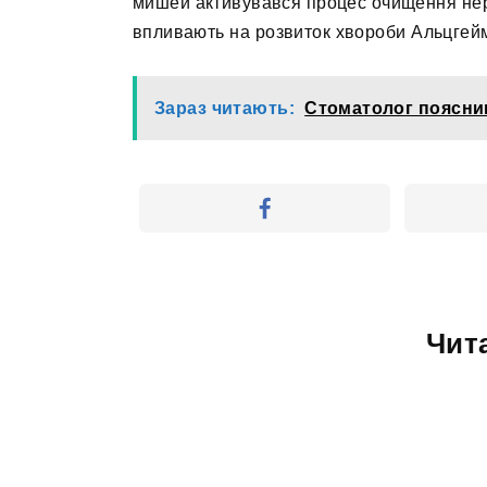
мишей активувався процес очищення нерво
впливають на розвиток хвороби Альцгей
Зараз читають:
Стоматолог пояснив
Чит