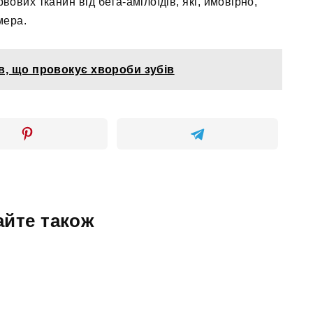
вих тканин від бета-амілоїдів, які, ймовірно,
мера.
, що провокує хвороби зубів
айте також