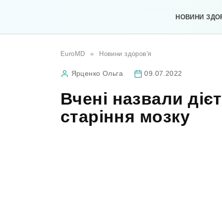
Перейти
до
НОВИНИ ЗДО
вмісту
EuroMD
»
Новини здоров'я
Ярценко Ольга
09.07.2022
Вчені назвали діє
старіння мозку