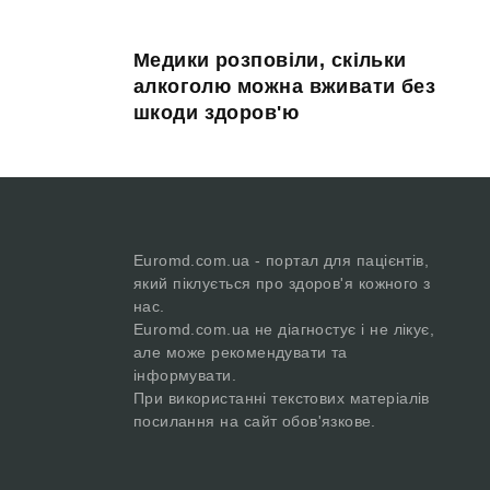
Медики розповіли, скільки
алкоголю можна вживати без
шкоди здоров'ю
Euromd.com.ua - портал для пацієнтів,
який піклується про здоров'я кожного з
нас.
Euromd.com.ua не діагностує і не лікує,
але може рекомендувати та
інформувати.
При використанні текстових матеріалів
посилання на сайт обов'язкове.