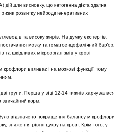
А) дійшли висновку, що кетогенна дієта здатна
ти ризик розвитку нейродегенеративних
вуглеводів та високу жирів. На думку експертів,
опостачання мозку та гематоенцефалічний бар'єр,
в та шкідливих мікроорганізмів у крові.
мікрофлори впливає і на мозкові функції, тому
нням.
дві групи. Перша у віці 12-14 тижнів харчувалася
а звичайний корм.
в було відзначено покращення балансу мікрофлори
у, зниження рівня цукру на крові. Крім того, у