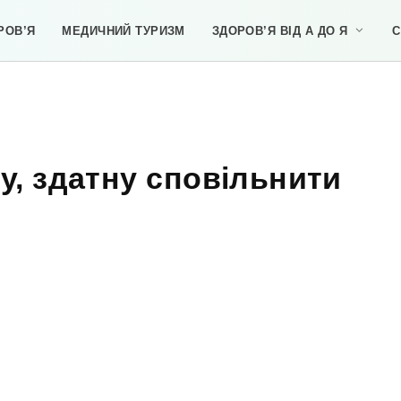
РОВ’Я
МЕДИЧНИЙ ТУРИЗМ
ЗДОРОВ’Я ВІД А ДО Я
С
ту, здатну сповільнити