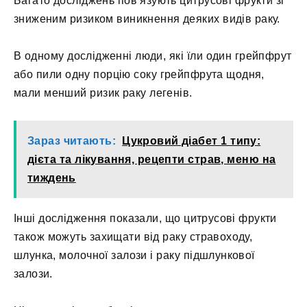
Багато досліджень пов’язують цитрусові фрукти зі
зниженим ризиком виникнення деяких видів раку.
В одному дослідженні люди, які їли один грейпфрут
або пили одну порцію соку грейпфрута щодня,
мали менший ризик раку легенів.
Зараз читають:
Цукровий діабет 1 типу:
дієта та лікування, рецепти страв, меню на
тиждень
Інші дослідження показали, що цитрусові фрукти
також можуть захищати від раку стравоходу,
шлунка, молочної залози і раку підшлункової
залози.