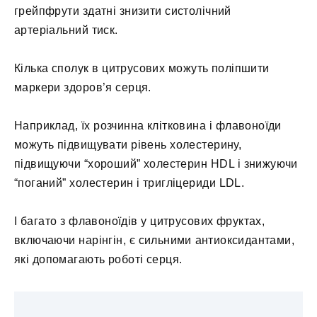
грейпфрути здатні знизити систолічний
артеріальний тиск.
Кілька сполук в цитрусових можуть поліпшити
маркери здоров’я серця.
Наприклад, їх розчинна клітковина і флавоноїди
можуть підвищувати рівень холестерину,
підвищуючи “хороший” холестерин HDL і знижуючи
“поганий” холестерин і тригліцериди LDL.
І багато з флавоноїдів у цитрусових фруктах,
включаючи нарінгін, є сильними антиоксидантами,
які допомагають роботі серця.