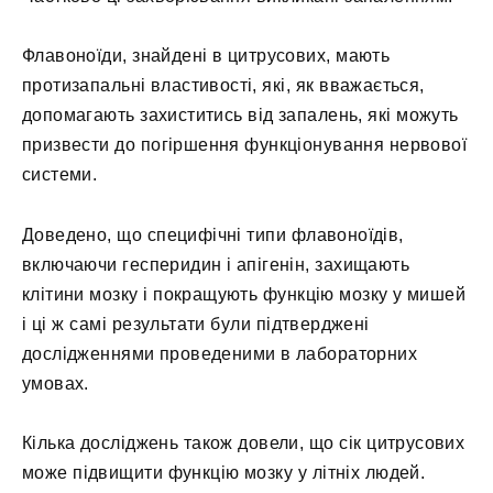
Флавоноїди, знайдені в цитрусових, мають
протизапальні властивості, які, як вважається,
допомагають захиститись від запалень, які можуть
призвести до погіршення функціонування нервової
системи.
Доведено, що специфічні типи флавоноїдів,
включаючи гесперидин і апігенін, захищають
клітини мозку і покращують функцію мозку у мишей
і ці ж самі результати були підтверджені
дослідженнями проведеними в лабораторних
умовах.
Кілька досліджень також довели, що сік цитрусових
може підвищити функцію мозку у літніх людей.