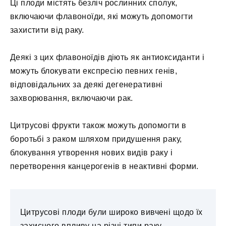
Ці плоди містять безліч рослинних сполук,
включаючи флавоноїди, які можуть допомогти
захистити від раку.
Деякі з цих флавоноїдів діють як антиоксиданти і
можуть блокувати експресію певних генів,
відповідальних за деякі дегенеративні
захворювання, включаючи рак.
Цитрусові фрукти також можуть допомогти в
боротьбі з раком шляхом придушення раку,
блокування утворення нових видів раку і
перетворення канцерогенів в неактивні форми.
Цитрусові плоди були широко вивчені щодо їх
захисного впливу на різні типи раку.