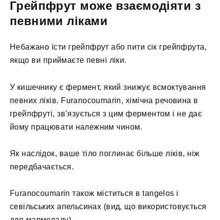
Грейпфрут може взаємодіяти з
певними ліками
Небажано їсти грейпфрут або пити сік грейпфрута,
якщо ви приймаєте певні ліки.
У кишечнику є фермент, який знижує всмоктування
певних ліків. Furanocoumarin, хімічна речовина в
грейпфруті, зв’язується з цим ферментом і не дає
йому працювати належним чином.
Як наслідок, ваше тіло поглинає більше ліків, ніж
передбачається.
Furanocoumarin також міститься в tangelos і
севільських апельсинах (вид, що використовується
для мармеладу).