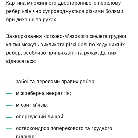
Картина множинного двостороннього перелому
ребер клінічно супроводжується різкими болями
при диханні та рухах
Захворювання кістково-м’язового скелета грудної
клітки можуть викликати різкі болі по ходу нижніх
ребер, особливо при диханні та рухах. До них
відносяться:
забої та переломи правих ребер;
міжреберна невралгія;
міозит м’язів;
оперізуючий лишай;
остеохондроз поперекового та грудного
відділів;