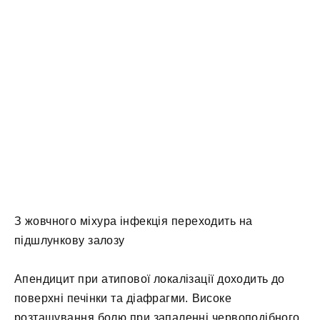
З жовчного міхура інфекція переходить на
підшлункову залозу
Апендицит при атипової локалізації доходить до
поверхні печінки та діафрагми. Високе
розташування болю при запаленні червоподібного