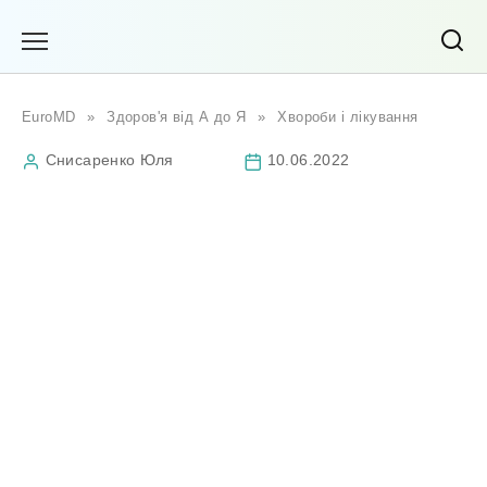
Перейти
до
вмісту
EuroMD
»
Здоров'я від А до Я
»
Хвороби і лікування
Снисаренко Юля
10.06.2022