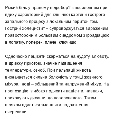
Різкий біль у правому підребер’ї з посиленням при
вдиху характерний для клінічної картини гострого
запального процесу з локальним перитонітом.
Гострий холецистит – супроводжується вираженим
правостороннім больовим синдромом з іррадіацією
в лопатку, поперек, плече, ключицю.
Одночасно пацієнти скаржаться на нудоту, блювоту,
відрижку гіркотою, значне підвищення
температури, озноб. При пальпації живота
визначається сильна болючість у точці жовчного
міхура, іноді – збільшений та напружений міхур. На
пропозицію глибоко подихати пацієнти, навпаки,
приховують дихання до поверхневого. Таким
шляхом вдається зменшити подразнення
очеревини.