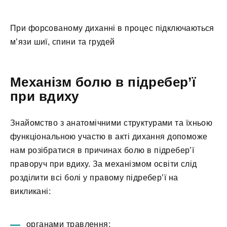
При форсованому диханні в процес підключаються
м’язи шиї, спини та грудей
Механізм болю в підребер’ї
при вдиху
Знайомство з анатомічними структурами та їхньою
функціональною участю в акті дихання допоможе
нам розібратися в причинах болю в підребер’ї
праворуч при вдиху. За механізмом освіти слід
розділити всі болі у правому підребер’ї на
викликані:
органами травлення;