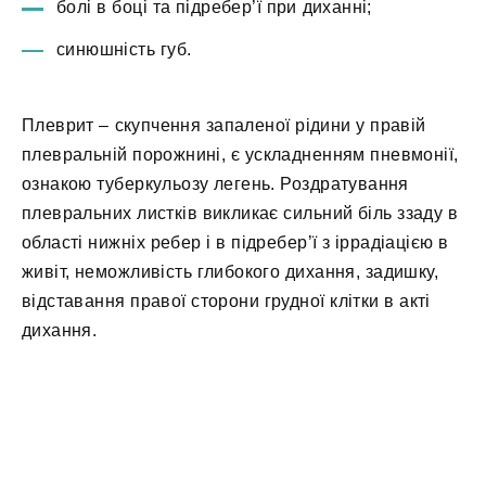
болі в боці та підребер’ї при диханні;
синюшність губ.
Плеврит – скупчення запаленої рідини у правій
плевральній порожнині, є ускладненням пневмонії,
ознакою туберкульозу легень. Роздратування
плевральних листків викликає сильний біль ззаду в
області нижніх ребер і в підребер’ї з іррадіацією в
живіт, неможливість глибокого дихання, задишку,
відставання правої сторони грудної клітки в акті
дихання.