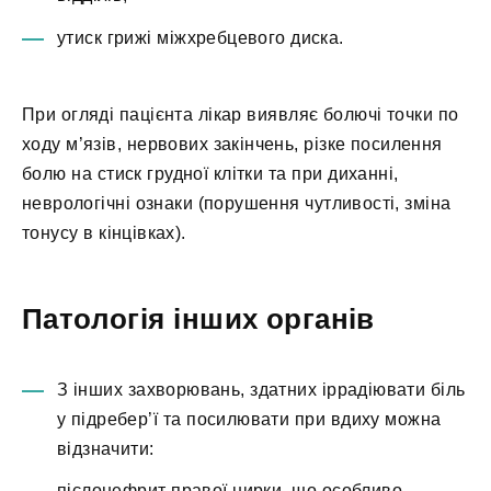
утиск грижі міжхребцевого диска.
При огляді пацієнта лікар виявляє болючі точки по
ходу м’язів, нервових закінчень, різке посилення
болю на стиск грудної клітки та при диханні,
неврологічні ознаки (порушення чутливості, зміна
тонусу в кінцівках).
Патологія інших органів
З інших захворювань, здатних іррадіювати біль
у підребер’ї та посилювати при вдиху можна
відзначити:
пієлонефрит правої нирки, що особливо