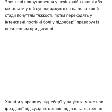
Злоякісні новоутворення у печінковій тканині або
метастази у ній супроводжуються на початковій
стадії почуттям тяжкості, потім переходять у
інтенсивні постійні болі у підребер’ї праворуч із
посиленням при диханні.
Хворіти у правому підребер’ї у пацієнта може при
іррадіації від сусідніх органів під час загострення