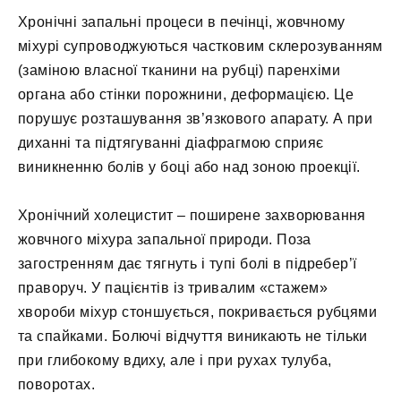
Хронічні запальні процеси в печінці, жовчному
міхурі супроводжуються частковим склерозуванням
(заміною власної тканини на рубці) паренхіми
органа або стінки порожнини, деформацією. Це
порушує розташування зв’язкового апарату. А при
диханні та підтягуванні діафрагмою сприяє
виникненню болів у боці або над зоною проекції.
Хронічний холецистит – поширене захворювання
жовчного міхура запальної природи. Поза
загостренням дає тягнуть і тупі болі в підребер’ї
праворуч. У пацієнтів із тривалим «стажем»
хвороби міхур стоншується, покривається рубцями
та спайками. Болючі відчуття виникають не тільки
при глибокому вдиху, але і при рухах тулуба,
поворотах.