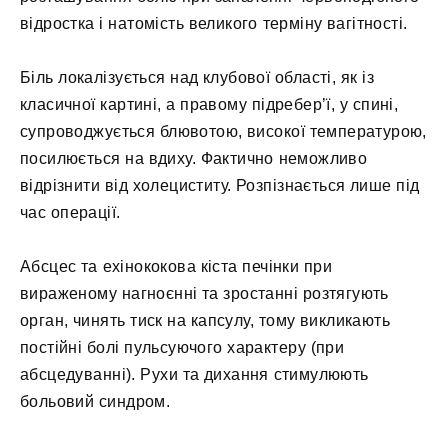
відростка і натомість великого терміну вагітності.
Біль локалізується над клубової області, як із
класичної картині, а правому підребер’ї, у спині,
супроводжується блювотою, високої температурою,
посилюється на вдиху. Фактично неможливо
відрізнити від холециститу. Розпізнається лише під
час операції.
Абсцес та ехінококова кіста печінки при
вираженому нагноєнні та зростанні розтягують
орган, чинять тиск на капсулу, тому викликають
постійні болі пульсуючого характеру (при
абсцедуванні). Рухи та дихання стимулюють
больовий синдром.