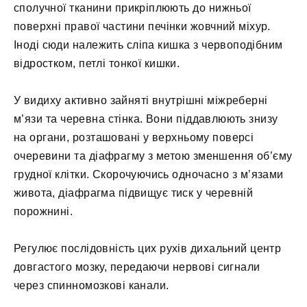
сполучної тканини прикріплюють до нижньої
поверхні правої частини печінки жовчний міхур.
Іноді сюди належить сліпа кишка з червоподібним
відростком, петлі тонкої кишки.
У видиху активно зайняті внутрішні міжреберні
м’язи та черевна стінка. Вони піддавлюють знизу
на органи, розташовані у верхньому поверсі
очеревини та діафрагму з метою зменшення об’єму
грудної клітки. Скорочуючись одночасно з м’язами
живота, діафрагма підвищує тиск у черевній
порожнині.
Регулює послідовність цих рухів дихальний центр
довгастого мозку, передаючи нервові сигнали
через спинномозкові канали.