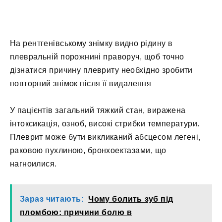
На рентгенівському знімку видно рідину в
плевральній порожнині праворуч, щоб точно
дізнатися причину плевриту необхідно зробити
повторний знімок після її видалення
У пацієнтів загальний тяжкий стан, виражена
інтоксикація, озноб, високі стрибки температури.
Плеврит може бути викликаний абсцесом легені,
раковою пухлиною, бронхоектазами, що
нагноилися.
Зараз читають:
Чому болить зуб під
пломбою: причини болю в