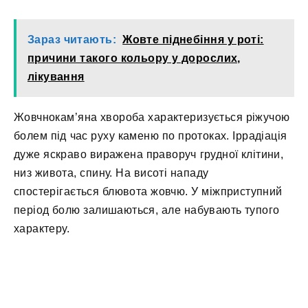
Зараз читають:
Жовте піднебіння у роті:
причини такого кольору у дорослих,
лікування
Жовчнокам’яна хвороба характеризується ріжучою
болем під час руху каменю по протоках. Іррадіація
дуже яскраво виражена праворуч грудної клітини,
низ живота, спину. На висоті нападу
спостерігається блювота жовчю. У міжприступний
період болю залишаються, але набувають тупого
характеру.