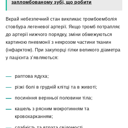
запломбованому зубі, що робити
Вкрай небезпечний стан викликає тромбоемболія
стовбура легеневої артерії. Якщо тромб потрапляє
до артерії нижчого порядку, зміни обмежуються
картиною пневмонії з некрозом частини тканин
(інфарктом). При закупорці гілки великого діаметра
у пацієнта з’являються:
раптова ядуха;
різкі болі в грудній клітці та в животі;
посиніння верхньої половини тіла;
кашель з рясним мокротинням та
кровохарканням;
слабкість та втрата свідомості.