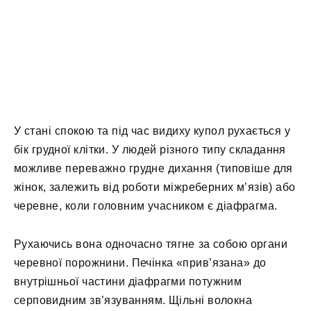
У стані спокою та під час видиху купол рухається у
бік грудної клітки. У людей різного типу складання
можливе переважно грудне дихання (типовіше для
жінок, залежить від роботи міжреберних м’язів) або
черевне, коли головним учасником є діафрагма.
Рухаючись вона одночасно тягне за собою органи
черевної порожнини. Печінка «прив’язана» до
внутрішньої частини діафрагми потужним
серповидним зв’язуванням. Щільні волокна