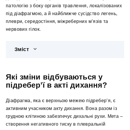
патологію з боку органів травлення, локалізованих
під діафрагмою, а й найближче сусідство легень,
плеври, середостіння, міжреберних м’язів та
нервових гілок.
Зміст
Які зміни відбуваються у
підребер’ї в акті дихання?
Діафрагма, яка є верхньою межею підребер’я, є
активним учасником акту дихання. Вона разом із
грудною клітиною забезпечує дихальні рухи. Мета –
створення негативного тиску в плевральній