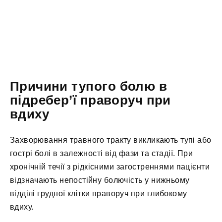
Причини тупого болю в
підребер’ї праворуч при
вдиху
Захворювання травного тракту викликають тупі або
гострі болі в залежності від фази та стадії. При
хронічній течії з рідкісними загостреннями пацієнти
відзначають непостійну болючість у нижньому
відділі грудної клітки праворуч при глибокому
вдиху.