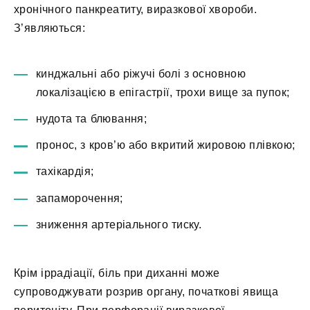
хронічного панкреатиту, виразкової хвороби.
З’являються:
кинджальні або ріжучі болі з основною
локалізацією в епігастрії, трохи вище за пупок;
нудота та блювання;
пронос, з кров’ю або вкритий жировою плівкою;
тахікардія;
запаморочення;
зниження артеріального тиску.
Крім іррадіації, біль при диханні може
супроводжувати розрив органу, початкові явища