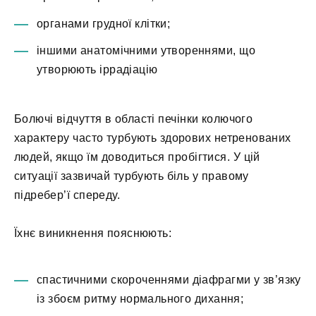
органами грудної клітки;
іншими анатомічними утвореннями, що
утворюють іррадіацію
Болючі відчуття в області печінки колючого
характеру часто турбують здорових нетренованих
людей, якщо їм доводиться пробігтися. У цій
ситуації зазвичай турбують біль у правому
підребер’ї спереду.
Їхнє виникнення пояснюють:
спастичними скороченнями діафрагми у зв’язку
із збоєм ритму нормального дихання;