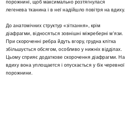
порожнині, щоб максимально розтягнулася
легенева тканина і в неї надійшло повітря на вдиху.
До анатомічних структур «зітхання», крім
діафрагми, відносяться зовнішні міжреберні м’язи.
При скороченні ребра йдуть вгору, грудна клітка
збільшується обсягом, особливо у нижніх відділах.
Цьому сприяє додаткове скорочення діафрагми. На
вдиху вона уплощается і опускається у бік черевної
порожнини.