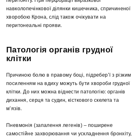
перитоніту. При перфорації виразкової
навколопечінкової ділянки кишечника, спричиненої
хворобою Крона, слід також очікувати на
перитонеальні прояви.
Патологія органів грудної
клітки
Причиною болю в правому боці, підребер’ї з різким
посиленням на вдиху можуть бути хвороби грудної
клітки. До них можна віднести патологію: органів
дихання, серця та судин, кісткового скелета та
м’язів.
Пневмонія (запалення легенів) – поширене
самостійне захворювання чи ускладнення бронхіту,