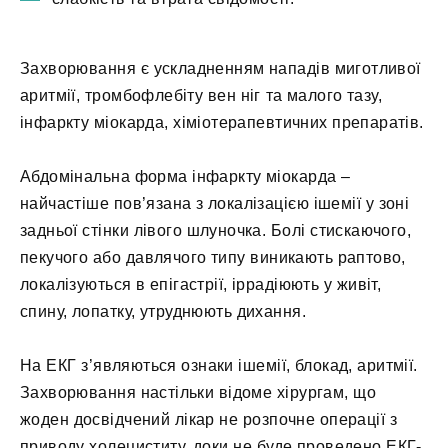
Захворювання є ускладненням нападів миготливої
аритмії, тромбофлебіту вен ніг та малого тазу,
інфаркту міокарда, хіміотерапевтичних препаратів.
Абдомінальна форма інфаркту міокарда –
найчастіше пов’язана з локалізацією ішемії у зоні
задньої стінки лівого шлуночка. Болі стискаючого,
пекучого або давлячого типу виникають раптово,
локалізуються в епігастрії, іррадіюють у живіт,
спину, лопатку, утруднюють дихання.
На ЕКГ з’являються ознаки ішемії, блокад, аритмії.
Захворювання настільки відоме хірургам, що
жоден досвідчений лікар не розпочне операції з
приводу холециститу, доки не буде проведено ЕКГ-