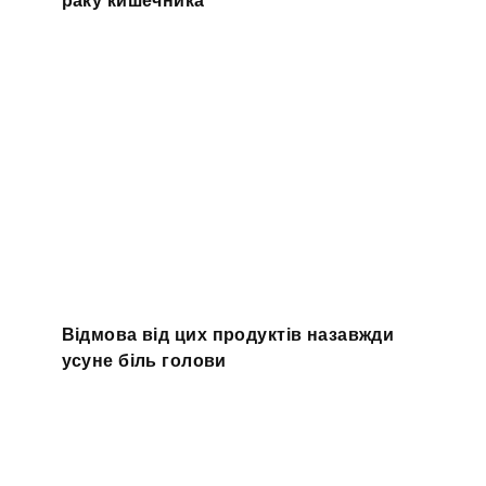
Відмова від цих продуктів назавжди
усуне біль голови