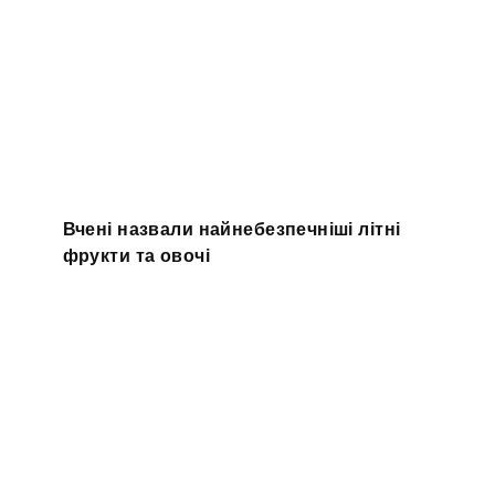
Вчені назвали найнебезпечніші літні
фрукти та овочі