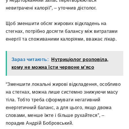
у недоторканний запас перетворюються
невитрачені калорії”, – уточнив дієтолог.
Щоб зменшити обсяг жирових відкладень на
стегнах, потрібно досягти балансу між витратами
енергії та споживаними калоріями, вважає лікар.
Зараз читають:
Нутриціолог розповіла,
кому не можна їсти червоне м'ясо
“Зменшити локальні жирові відкладення, особливо
на стегнах, можна лише системно знижуючи масу
тіла. Тобто треба сформувати негативний
енергетичний баланс, а для цього, якщо двома
словами, менше їжте і більше рухайтеся”, –
порадив Андрій Бобровський.