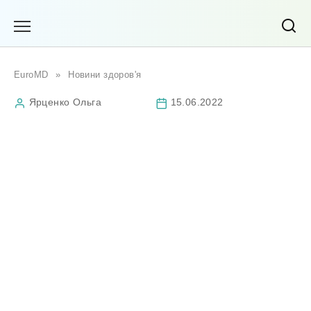
Перейти
до
вмісту
EuroMD
»
Новини здоров'я
Ярценко Ольга
15.06.2022