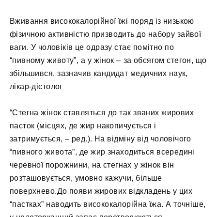
Вживання висококалорійної їжі поряд із низькою
фізичною активністю призводить до набору зайвої
ваги. У чоловіків це одразу стає помітно по
“пивному животу”, а у жінок – за обсягом стегон, що
збільшився, зазначив кандидат медичних наук,
лікар-дієтолог
“Стегна жінок ставляться до так званих жирових
пасток (місцях, де жир накопичується і
затримується, – ред.). На відміну від чоловічого
“пивного живота”, де жир знаходиться всередині
черевної порожнини, на стегнах у жінок він
розташовується, умовно кажучи, більше
поверхнево.До появи жирових відкладень у цих
“пастках” наводить висококалорійна їжа. А точніше,