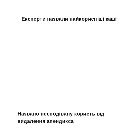
Експерти назвали найкорисніші каші
Названо несподівану користь від
видалення апендикса