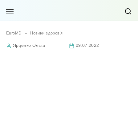
Перейти
до
вмісту
EuroMD
»
Новини здоров'я
Ярценко Ольга
09.07.2022