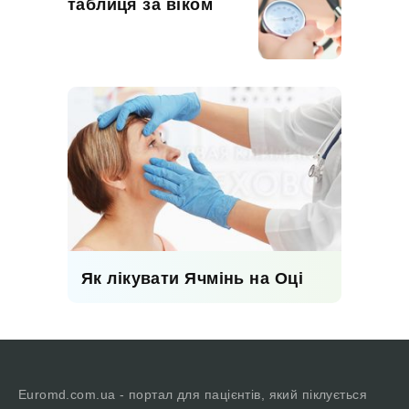
таблиця за віком
Як лікувати Ячмінь на Оці
Euromd.com.ua - портал для пацієнтів, який піклується