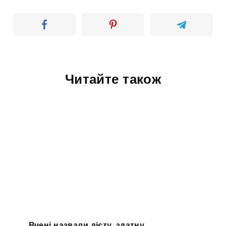
Читайте також
Вчені назвали дієту, здатну