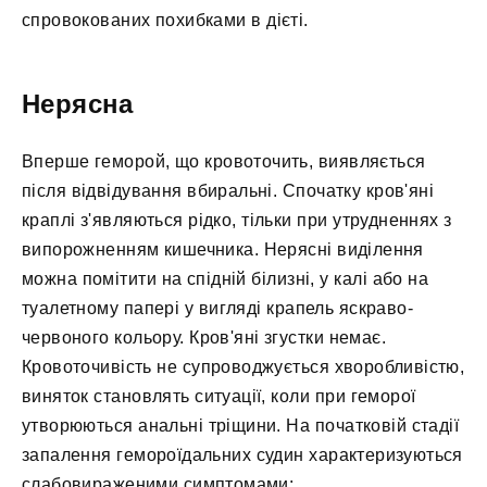
спровокованих похибками в дієті.
Нерясна
Вперше геморой, що кровоточить, виявляється
після відвідування вбиральні. Спочатку кров'яні
краплі з'являються рідко, тільки при утрудненнях з
випорожненням кишечника. Нерясні виділення
можна помітити на спідній білизні, у калі або на
туалетному папері у вигляді крапель яскраво-
червоного кольору. Кров'яні згустки немає.
Кровоточивість не супроводжується хворобливістю,
виняток становлять ситуації, коли при геморої
утворюються анальні тріщини. На початковій стадії
запалення гемороїдальних судин характеризуються
слабовираженими симптомами: