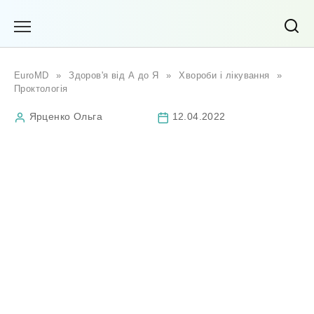
Перейти
до
вмісту
EuroMD
»
Здоров'я від А до Я
»
Хвороби і лікування
»
Проктологія
Ярценко Ольга
12.04.2022