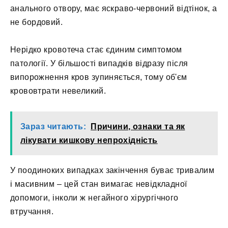
анального отвору, має яскраво-червоний відтінок, а
не бордовий.
Нерідко кровотеча стає єдиним симптомом
патології. У більшості випадків відразу після
випорожнення кров зупиняється, тому об'єм
крововтрати невеликий.
Зараз читають:
Причини, ознаки та як
лікувати кишкову непрохідність
У поодиноких випадках закінчення буває тривалим
і масивним – цей стан вимагає невідкладної
допомоги, інколи ж негайного хірургічного
втручання.