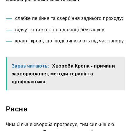
слабке печіння та свербіння заднього проходу;
відчуття тяжкості на ділянці біля анусу;
краплі крові, що іноді виникають під час запору.
Зараз читають:
Хвороба Крона - причини
захворювання, методи терапії та
профілактика
Рясне
Чим більше хвороба прогресує, тим сильнішою