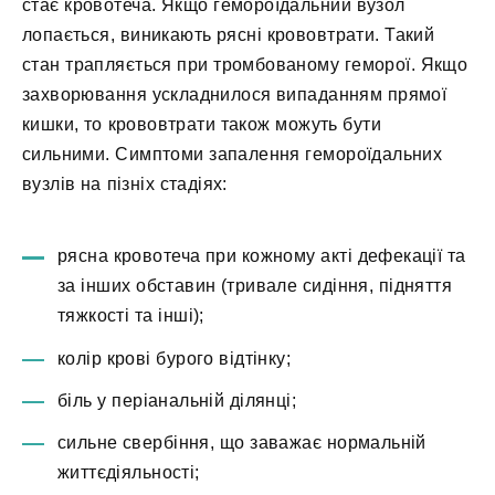
стає кровотеча. Якщо гемороїдальний вузол
лопається, виникають рясні крововтрати. Такий
стан трапляється при тромбованому геморої. Якщо
захворювання ускладнилося випаданням прямої
кишки, то крововтрати також можуть бути
сильними. Симптоми запалення гемороїдальних
вузлів на пізніх стадіях:
рясна кровотеча при кожному акті дефекації та
за інших обставин (тривале сидіння, підняття
тяжкості та інші);
колір крові бурого відтінку;
біль у періанальній ділянці;
сильне свербіння, що заважає нормальній
життєдіяльності;