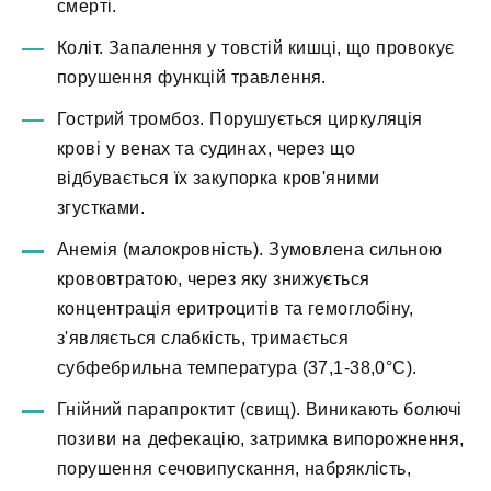
смерті.
Коліт. Запалення у товстій кишці, що провокує
порушення функцій травлення.
Гострий тромбоз. Порушується циркуляція
крові у венах та судинах, через що
відбувається їх закупорка кров'яними
згустками.
Анемія (малокровність). Зумовлена сильною
крововтратою, через яку знижується
концентрація еритроцитів та гемоглобіну,
з'являється слабкість, тримається
субфебрильна температура (37,1-38,0°С).
Гнійний парапроктит (свищ). Виникають болючі
позиви на дефекацію, затримка випорожнення,
порушення сечовипускання, набряклість,