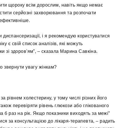
ти щороку всім дорослим, навіть якщо немає
устити серйозні захворювання та розпочати
йефективніше.
ми диспансеризації, і я рекомендую користуватися
іку є свій список аналізів, які можуть
ки зі здоров'ям”, – сказала Марина Савкіна.
но звернути увагу жінкам?
за рівнем холестерину, у тому числі різних його
також перевіряти рівень глюкози або глікованого
ча б раз на рік. Якщо показники виходять за межі”
ся за консультацією до лікаря-терапевта, – радить