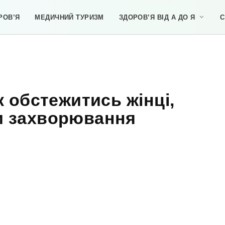
РОВ’Я
МЕДИЧНИЙ ТУРИЗМ
ЗДОРОВ’Я ВІД А ДО Я
С
к обстежитись жінці,
и захворювання