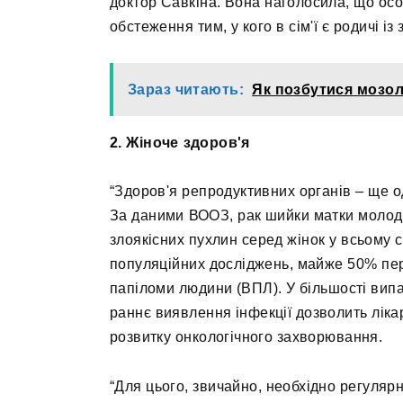
доктор Савкіна. Вона наголосила, що осо
обстеження тим, у кого в сім'ї є родичі 
Зараз читають:
Як позбутися мозол
2. Жіноче здоров'я
“Здоров'я репродуктивних органів – ще о
За даними ВООЗ, рак шийки матки молодш
злоякісних пухлин серед жінок у всьому 
популяційних досліджень, майже 50% пе
папіломи людини (ВПЛ). У більшості вип
раннє виявлення інфекції дозволить ліка
розвитку онкологічного захворювання.
“Для цього, звичайно, необхідно регулярно