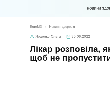
Перейти
до
НОВИНИ ЗДО
вмісту
EuroMD
»
Новини здоров'я
Ярценко Ольга
30.06.2022
Лікар розповіла, я
щоб не пропустит