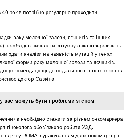
 40 років потрібно регулярно проходити
адки раку молочної залози, яєчників та інших
ів), необхідно виявляти розумну онконобережність.
м здати аналізи на наявність мутацій у генах
кової форми раку молочної залози та яєчників.
хідні рекомендації щодо подальшого спостереження
пояснює доктор Савкіна.
і у вас можуть бути проблеми зі сном
 яєчників необхідно стежити за рівнем онкомаркера
аря-гінеколога обов'язково робити УЗД.
 індексу ROMA з урахуванням двох онкомаркерів