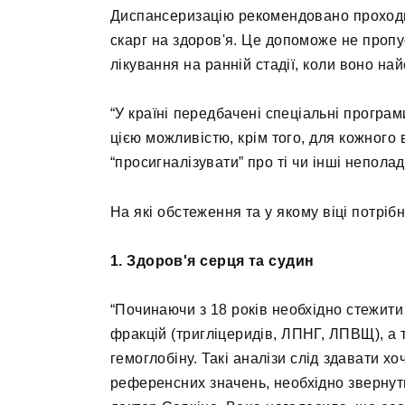
Диспансеризацію рекомендовано проходи
скарг на здоров'я. Це допоможе не проп
лікування на ранній стадії, коли воно на
“У країні передбачені спеціальні програ
цією можливістю, крім того, для кожного в
“просигналізувати” про ті чи інші неполад
На які обстеження та у якому віці потріб
1. Здоров'я серця та судин
“Починаючи з 18 років необхідно стежити 
фракцій (тригліцеридів, ЛПНГ, ЛПВЩ), а 
гемоглобіну. Такі аналізи слід здавати хо
референсних значень, необхідно звернути