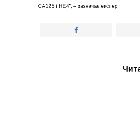
CA125 і HE4”, – зазначає експерт.
Чит