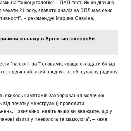
азки на “онкоцитологію” – ПАП-тест. Якщо дівчина
о чекати 21 року, здавати аналіз на ВПЛ має сенс
ктивності”, – рекомендує Марина Савкіна.
ричини спалаху в Аргентині «хвороби
сту “на склі”, за її словами, краще складати більш
ст рідинний, який поєднує в собі сучасну рідинну
ають якихось симптомів захворювання молочної
ь від початку менструації) проводити
ень. І, звичайно, навіть якщо ви вважаєте, що у
ланові візити у гінеколога та мамолога”, – каже