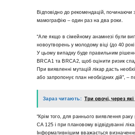
Відповідно до рекомендацій, починаючи з
мамографію – один раз на два роки.
“Але якщо в сімейному анамнезі були вип
новоутворень у молодому віці (до 40 рок
У цьому випадку буде правильним рішення
BRCA1 та BRCA2, щоб оцінити ризик спад
При виявленні мутацій лікар дасть необ
або запропонує план необхідних дій”, – 
Зараз читають:
Три овочі, через як
“Крім того, для раннього виявлення раку
CA 125 і при плановому відвідуванні лік
Інформативнішим вважається визначення