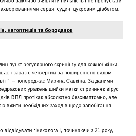
бливо важливо виявляти пильність і не пропускати
із захворюваннями серця, судин, цукровим діабетом.
ів, натоптишів та бородавок
дин пункт регулярного скринінгу для кожної жінки.
ає і зараз є четвертим за поширеністю видом
світі”, – попереджає Марина Савкіна. За даними
редракових уражень шийки матки спричиняє вірус
адків ВПЛ протікає абсолютно безсимптомно, але
рю вжити необхідних заходів щодо запобігання
 відвідувати гінеколога і, починаючи з 21 року,