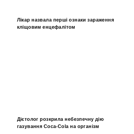
Лікар назвала перші ознаки зараження
кліщовим енцефалітом
Дієтолог розкрила небезпечну дію
газування Coca-Cola на організм