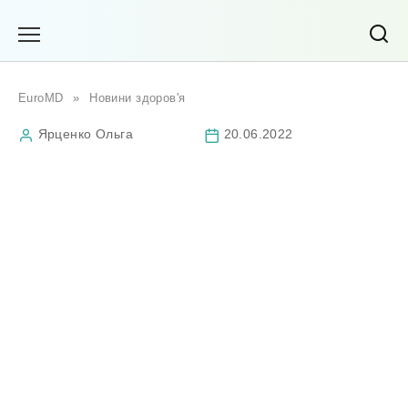
Перейти
до
вмісту
EuroMD
»
Новини здоров'я
Ярценко Ольга
20.06.2022