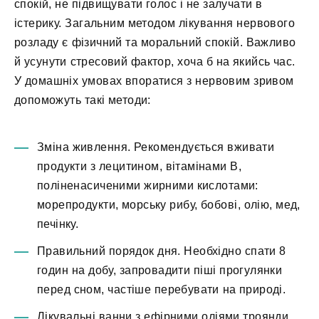
спокій, не підвищувати голос і не залучати в
істерику. Загальним методом лікування нервового
розладу є фізичний та моральний спокій. Важливо
й усунути стресовий фактор, хоча б на якийсь час.
У домашніх умовах впоратися з нервовим зривом
допоможуть такі методи:
Зміна живлення. Рекомендується вживати
продукти з лецитином, вітамінами В,
поліненасиченими жирними кислотами:
морепродукти, морську рибу, бобові, олію, мед,
печінку.
Правильний порядок дня. Необхідно спати 8
годин на добу, запровадити піші прогулянки
перед сном, частіше перебувати на природі.
Лікувальні ванни з ефірними оліями троянди,