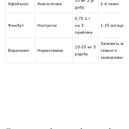
10 мг 3 р/
Афобазол
Анксіолітики
2-4 тижні.
добу.
0,75-1 г
Фенібут
Ноотропи
на 3
1-15 місяців.
прийоми.
Залежить від
10-20 мг 3
Верапаміл
Нормотиміки
тяжкості
р/добу.
захворювання