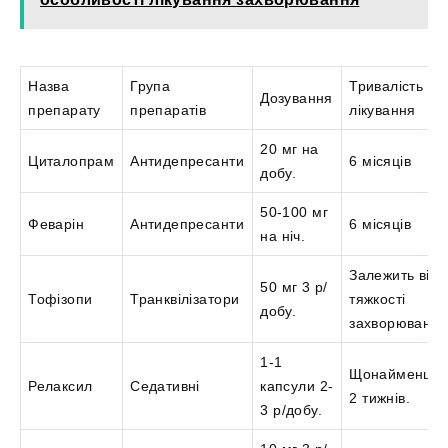
Назва
Група
Тривалість
Дозування
препарату
препаратів
лікування
20 мг на
Циталопрам
Антидепресанти
6 місяців
добу.
50-100 мг
Феварін
Антидепресанти
6 місяців
на ніч.
Залежить від
50 мг 3 р/
Тофізопи
Транквілізатори
тяжкості
добу.
захворювання
1-1
Щонайменше
Релаксил
Седативні
капсули 2-
2 тижнів.
3 р/добу.