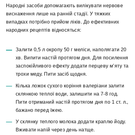
Народні засоби допомагають вилікувати нервове
виснаження лише на ранній стадії. У тяжких
випадках потрібно прийом ліків. До ефективних
народних рецептів відносяться:
Залити 0,5 л окропу 50 г меліси, наполягати 20
хв. Випити настій протягом дня. Для посилення
заспокійливого ефекту додати перцеву м’яту та
трохи меду. Пити засіб щодня.
Кілька ложок сухого коріння валеріани залити
склянкою теплої води, залишити на 7-8 год.
Пити отриманий настій протягом дня по 1 ст. л.,
бажано перед їжею.
У склянку теплого молока додати краплю йоду.
Вживати напій через день натще.