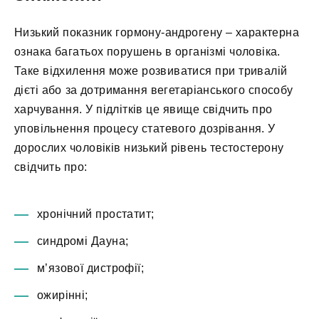
Низький показник гормону-андрогену – характерна
ознака багатьох порушень в організмі чоловіка.
Таке відхилення може розвиватися при тривалій
дієті або за дотримання вегетаріанського способу
харчування. У підлітків це явище свідчить про
уповільнення процесу статевого дозрівання. У
дорослих чоловіків низький рівень тестостерону
свідчить про:
хронічний простатит;
синдромі Дауна;
м’язової дистрофії;
ожирінні;