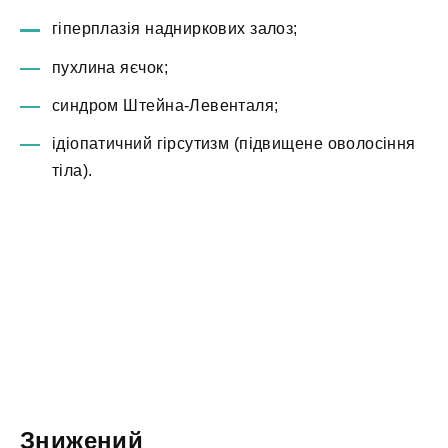
гіперплазія надниркових залоз;
пухлина яєчок;
синдром Штейна-Левенталя;
ідіопатичний гірсутизм (підвищене оволосіння
тіла).
Знижений