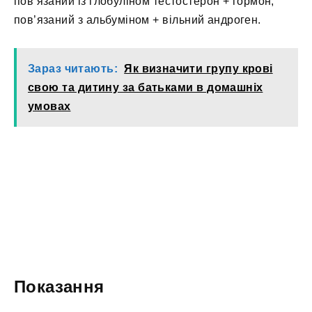
пов’язаний із глобуліном тестостерон + гормон,
пов’язаний з альбуміном + вільний андроген.
Зараз читають:
Як визначити групу крові
свою та дитину за батьками в домашніх
умовах
Показання