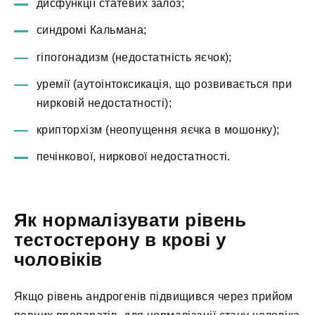
дисфункції статевих залоз;
синдромі Кальмана;
гіпогонадизм (недостатність яєчок);
уремії (аутоінтоксикація, що розвивається при
нирковій недостатності);
крипторхізм (неопущення яєчка в мошонку);
печінкової, ниркової недостатності.
Як нормалізувати рівень
тестостерону в крові у
чоловіків
Якщо рівень андрогенів підвищився через прийом