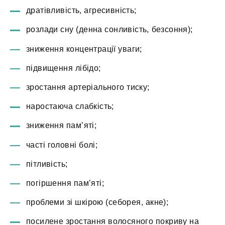
дратівливість, агресивність;
розлади сну (денна сонливість, безсоння);
зниження концентрації уваги;
підвищення лібідо;
зростання артеріального тиску;
наростаюча слабкість;
зниження пам’яті;
часті головні болі;
пітливість;
погіршення пам’яті;
проблеми зі шкірою (себорея, акне);
посилене зростання волосяного покриву на