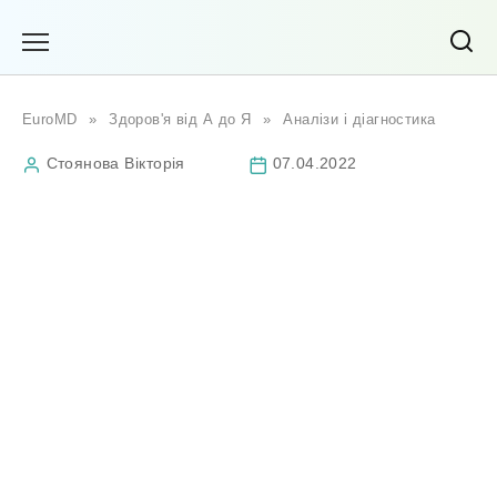
Перейти
до
вмісту
EuroMD
»
Здоров'я від А до Я
»
Аналізи і діагностика
Стоянова Вікторія
07.04.2022