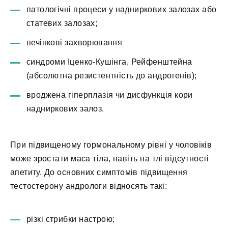
патологічні процеси у надниркових залозах або
статевих залозах;
печінкові захворювання
синдроми Іценко-Кушінга, Рейфенштейна
(абсолютна резистентність до андрогенів);
вроджена гіперплазія чи дисфункція кори
надниркових залоз.
При підвищеному гормональному рівні у чоловіків
може зростати маса тіла, навіть на тлі відсутності
апетиту. До основних симптомів підвищення
тестостерону андрологи відносять такі:
різкі стрибки настрою;