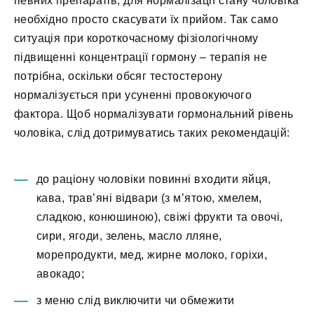
певних препаратів, для нормалізації стану чоловіка
необхідно просто скасувати їх прийом. Так само
ситуація при короткочасному фізіологічному
підвищенні концентрації гормону – терапія не
потрібна, оскільки обсяг тестостерону
нормалізується при усуненні провокуючого
фактора. Щоб нормалізувати гормональний рівень
чоловіка, слід дотримуватись таких рекомендацій:
до раціону чоловіки повинні входити яйця,
кава, трав’яні відвари (з м’ятою, хмелем,
сладкою, конюшиною), свіжі фрукти та овочі,
сири, ягоди, зелень, масло лляне,
морепродукти, мед, жирне молоко, горіхи,
авокадо;
з меню слід виключити чи обмежити