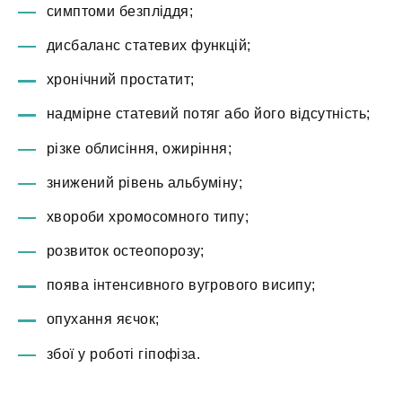
симптоми безпліддя;
дисбаланс статевих функцій;
хронічний простатит;
надмірне статевий потяг або його відсутність;
різке облисіння, ожиріння;
знижений рівень альбуміну;
хвороби хромосомного типу;
розвиток остеопорозу;
поява інтенсивного вугрового висипу;
опухання яєчок;
збої у роботі гіпофіза.