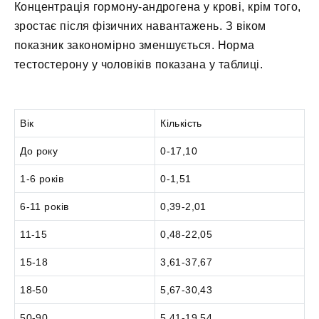
Концентрація гормону-андрогена у крові, крім того,
зростає після фізичних навантажень. З віком
показник закономірно зменшується. Норма
тестостерону у чоловіків показана у таблиці.
Вік
Кількість
До року
0-17,10
1-6 років
0-1,51
6-11 років
0,39-2,01
11-15
0,48-22,05
15-18
3,61-37,67
18-50
5,67-30,43
50-90
5,41-19,54