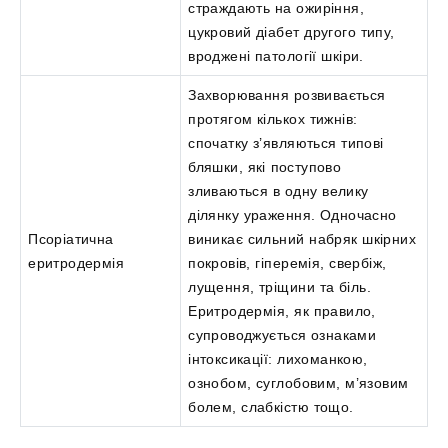
страждають на ожиріння,
цукровий діабет другого типу,
вроджені патології шкіри.
Захворювання розвивається
протягом кількох тижнів:
спочатку з’являються типові
бляшки, які поступово
зливаються в одну велику
ділянку ураження. Одночасно
Псоріатична
виникає сильний набряк шкірних
еритродермія
покровів, гіперемія, свербіж,
лущення, тріщини та біль.
Еритродермія, як правило,
супроводжується ознаками
інтоксикації: лихоманкою,
ознобом, суглобовим, м’язовим
болем, слабкістю тощо.