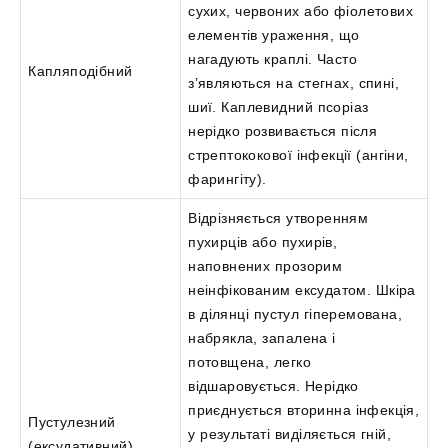
сухих, червоних або фіолетових
елементів ураження, що
нагадують краплі. Часто
Капляподібний
з’являються на стегнах, спині,
шиї. Каплевидний псоріаз
нерідко розвивається після
стрептококової інфекції (ангіни,
фарингіту).
Відрізняється утворенням
пухирців або пухирів,
наповнених прозорим
неінфікованим ексудатом. Шкіра
в ділянці пустул гіперемована,
набрякла, запалена і
потовщена, легко
відшаровується. Нерідко
приєднується вторинна інфекція,
Пустулезний
у результаті виділяється гній,
(ексудативний)