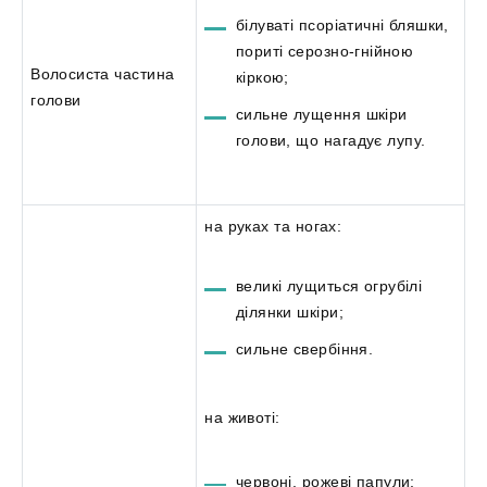
білуваті псоріатичні бляшки,
пориті серозно-гнійною
Волосиста частина
кіркою;
голови
сильне лущення шкіри
голови, що нагадує лупу.
на руках та ногах:
великі лущиться огрубілі
ділянки шкіри;
сильне свербіння.
на животі:
червоні, рожеві папули;