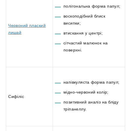
полігональна форма папул;
воскоподібний блиск
висипки;
Червоний плаский
лишай
втискання у центрі;
сітчастий малюнок на
поверхні.
напівкуляста форма папул;
мідно-червоний колір;
Сифіліс
позитивний аналіз на бліду
тріпанеллу.