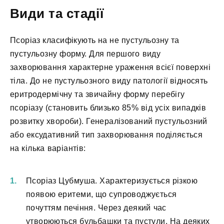
Види та стадії
Псоріаз класифікують на не пустульозну та
пустульозну форму. Для першого виду
захворювання характерне ураження всієї поверхні
тіла. До не пустульозного виду патології відносять
еритродермічну та звичайну форму перебігу
псоріазу (становить близько 85% від усіх випадків
розвитку хвороби). Генералізований пустульозний
або ексудативний тип захворювання поділяється
на кілька варіантів:
Псоріаз Цубмуша. Характеризується різкою
появою еритеми, що супроводжується
почуттям печіння. Через деякий час
утворюються бульбашки та пустули. На деяких