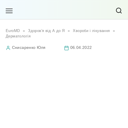
Перейти
до
вмісту
EuroMD
»
Здоров'я від А до Я
»
Хвороби і лікування
»
Дерматологія
Снисаренко Юля
06.04.2022