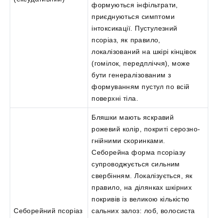
формуються інфільтрати,
приєднуються симптоми
інтоксикації. Пустулезний
псоріаз, як правило,
локалізований на шкірі кінцівок
(гомілок, передпліччя), може
бути генералізованим з
формуванням пустул по всій
поверхні тіла.
Бляшки мають яскравий
рожевий колір, покриті серозно-
гнійними скоринками.
Себорейна форма псоріазу
супроводжується сильним
свербінням. Локалізується, як
правило, на ділянках шкірних
покривів із великою кількістю
Себорейний псоріаз
сальних залоз: лоб, волосиста