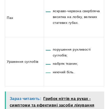
яскраво-червона свербляча
висипка на лобку, великих
Пах
статевих губах.
порушення рухливості
суглобів;
Ураження суглобів
набряк тканин;
ниючий біль.
Зараз читають:
Грибок нігтів на руках -
симптоми та ефективні засоби лікування