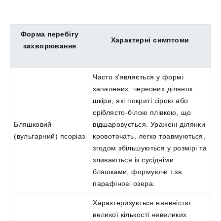
Форма перебігу
Характерні симптоми
захворювання
Часто з’являється у формі
запалених, червоних ділянок
шкіри, які покриті сірою або
сріблясто-білою плівкою, що
Бляшковий
відшаровується. Уражені ділянки
(вульгарний) псоріаз
кровоточать, легко травмуються,
згодом збільшуються у розмірі та
зливаються із сусідніми
бляшками, формуючи т.зв.
парафінові озера.
Характеризується наявністю
великої кількості невеликих