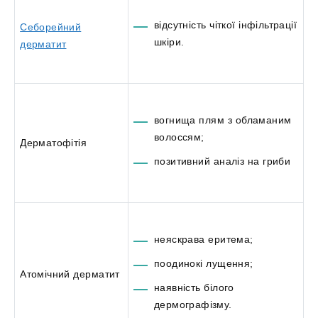
відсутність чіткої інфільтрації
Себорейний
шкіри.
дерматит
вогнища плям з обламаним
волоссям;
Дерматофітія
позитивний аналіз на гриби
неяскрава еритема;
поодинокі лущення;
Атомічний дерматит
наявність білого
дермографізму.