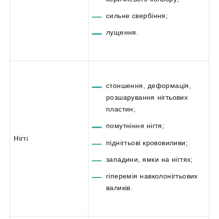
сильне свербіння;
лущення.
стоншення, деформація,
розшарування нігтьових
пластин;
помутніння нігтя;
Нігті
піднігтьові крововиливи;
западини, ямки на нігтях;
гіперемія навколонігтьових
валиків.