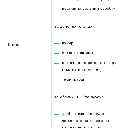
постійний сильний свербіж.
на долонях, стопах:
пухирі;
Шкіра
болючі тріщини;
потовщення рогового шару
(псоріатичні мозолі);
темні рубці.
на обличчі, шиї та вухах:
дрібні точкові папули
червоного, рожевого чи
коричневого кольору;