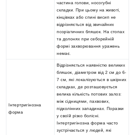
частина голови, носогубні
складки. При цьому на животі,
кінцівках або спині висип не
відрізняється від звичайних
псоріатичних бляшок. На стопах
та долонях при себорейній
формі захворювання уражень
немає.
Відрізняється наявністю великих
бляшок, діаметром від 2 см до 6-
7 см, які локалізуються в шкірних
складках, де розташовується
велика кількість потових залоз:
між сідницями, пахвових,
Інтертригінозна
підколінних западинах. Поразки
форма
у своїй різко болісні.
Інтертригінозна форма часто
зустрічається у людей, які