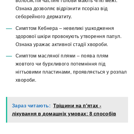
волосистій частині голови мають чіткі межі.
Ознака дозволяє відрізнити псоріаз від
себорейного дерматиту.
Симптом Кебнера – невеликі ушкодження
здорової шкіри провокують утворення папул.
Ознака уражає активної стадії хвороби.
Симптом масляної плями – поява плям
жовтого чи бурхливого потемніння під
нігтьовими пластинами, проявляється у розпал
хвороби.
Зараз читають:
Тріщини на п'ятах -
лікування в домашніх умовах: 8 способів