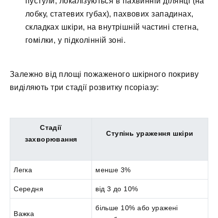
пустули, локалізуються в пахвинній ділянці (на
лобку, статевих губах), пахвових западинах,
складках шкіри, на внутрішній частині стегна,
гомілки, у підколінній зоні.
Залежно від площі пожаженого шкірного покриву
виділяють три стадії розвитку псоріазу:
Стадії
Ступінь ураження шкіри
захворювання
Легка
менше 3%
Середня
від 3 до 10%
більше 10% або уражені
Важка