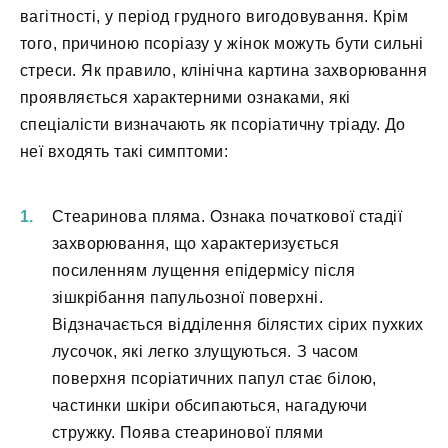
вагітності, у період грудного вигодовування. Крім
того, причиною псоріазу у жінок можуть бути сильні
стреси. Як правило, клінічна картина захворювання
проявляється характерними ознаками, які
спеціалісти визначають як псоріатичну тріаду. До
неї входять такі симптоми:
Стеаринова пляма. Ознака початкової стадії
захворювання, що характеризується
посиленням лущення епідермісу після
зішкрібання папульозної поверхні.
Відзначається відділення білястих сірих пухких
лусочок, які легко злущуються. З часом
поверхня псоріатичних папул стає білою,
частинки шкіри обсипаються, нагадуючи
стружку. Поява стеаринової плями