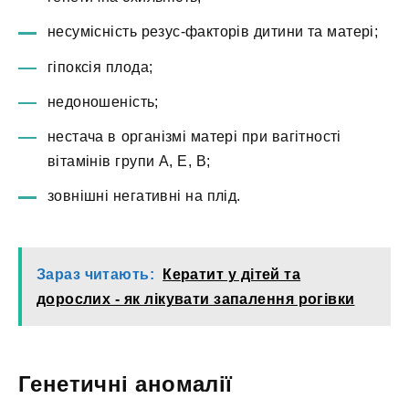
несумісність резус-факторів дитини та матері;
гіпоксія плода;
недоношеність;
нестача в організмі матері при вагітності
вітамінів групи A, E, B;
зовнішні негативні на плід.
Зараз читають:
Кератит у дітей та
дорослих - як лікувати запалення рогівки
Генетичні аномалії