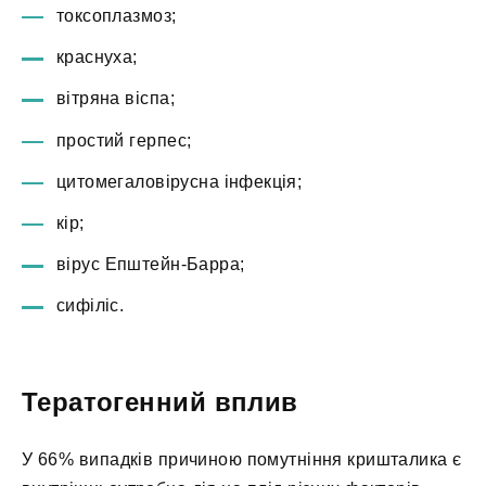
токсоплазмоз;
краснуха;
вітряна віспа;
простий герпес;
цитомегаловірусна інфекція;
кір;
вірус Епштейн-Барра;
сифіліс.
Тератогенний вплив
У 66% випадків причиною помутніння кришталика є