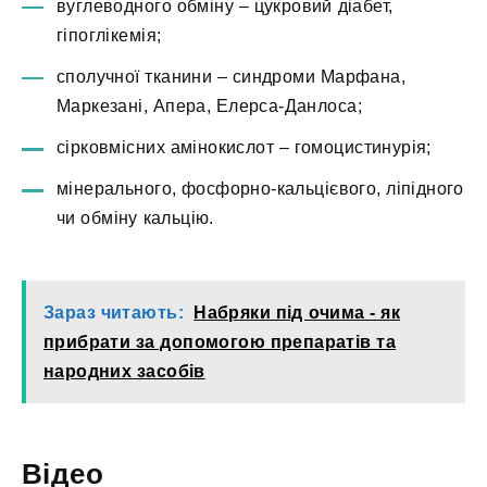
вуглеводного обміну – цукровий діабет,
гіпоглікемія;
сполучної тканини – синдроми Марфана,
Маркезані, Апера, Елерса-Данлоса;
сірковмісних амінокислот – гомоцистинурія;
мінерального, фосфорно-кальцієвого, ліпідного
чи обміну кальцію.
Зараз читають:
Набряки під очима - як
прибрати за допомогою препаратів та
народних засобів
Відео