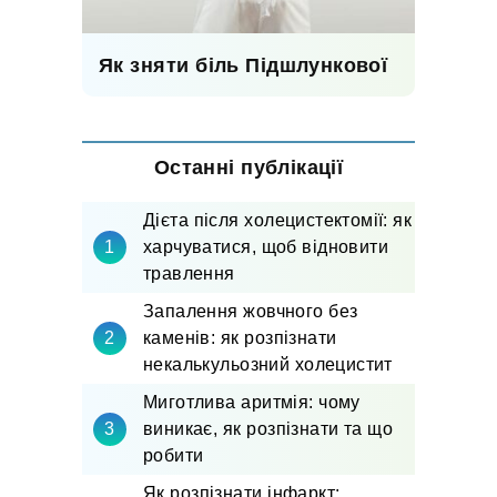
Як зняти біль Підшлункової
Останні публікації
Дієта після холецистектомії: як
харчуватися, щоб відновити
травлення
Запалення жовчного без
каменів: як розпізнати
некалькульозний холецистит
Миготлива аритмія: чому
виникає, як розпізнати та що
робити
Як розпізнати інфаркт: