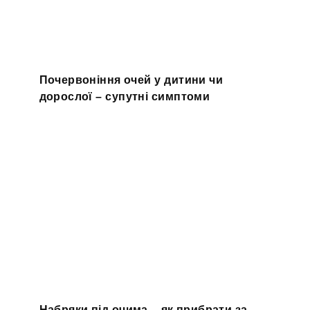
Почервоніння очей у дитини чи
дорослої – супутні симптоми
Набряки під очима – як прибрати за