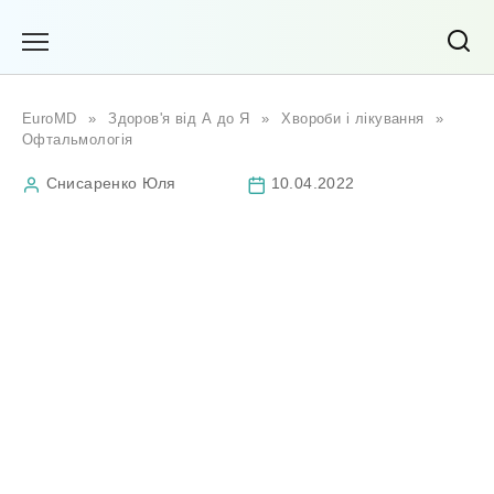
Перейти
до
вмісту
EuroMD
»
Здоров'я від А до Я
»
Хвороби і лікування
»
Офтальмологія
Снисаренко Юля
10.04.2022