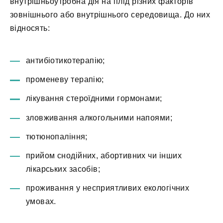
внутрішньоутробна дія на плід різних факторів
зовнішнього або внутрішнього середовища. До них
відносять:
антибіотикотерапію;
променеву терапію;
лікування стероїдними гормонами;
зловживання алкогольними напоями;
тютюнопаління;
прийом снодійних, абортивних чи інших
лікарських засобів;
проживання у несприятливих екологічних
умовах.