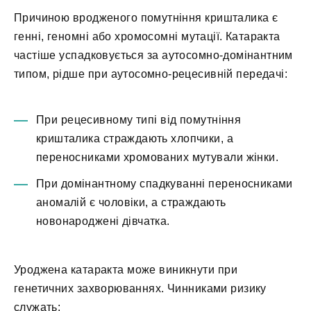
Причиною вродженого помутніння кришталика є
генні, геномні або хромосомні мутації. Катаракта
частіше успадковується за аутосомно-домінантним
типом, рідше при аутосомно-рецесивній передачі:
При рецесивному типі від помутніння
кришталика страждають хлопчики, а
переносниками хромованих мутували жінки.
При домінантному спадкуванні переносниками
аномалій є чоловіки, а страждають
новонароджені дівчатка.
Уроджена катаракта може виникнути при
генетичних захворюваннях. Чинниками ризику
служать: