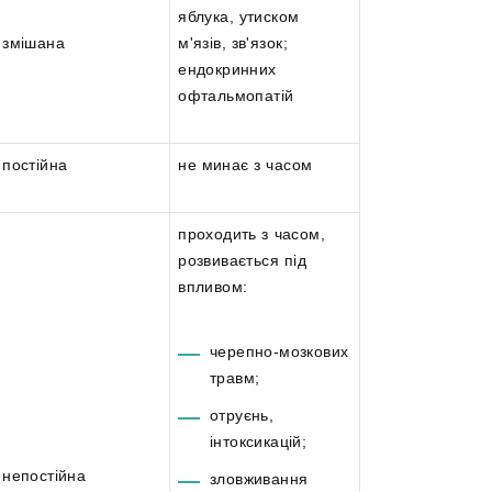
яблука, утиском
змішана
м'язів, зв'язок;
ендокринних
офтальмопатій
постійна
не минає з часом
проходить з часом,
розвивається під
впливом:
черепно-мозкових
травм;
отруєнь,
інтоксикацій;
непостійна
зловживання