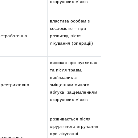
окорухових м'язів
властива особам з
косоокістю – при
страбогенна
розвитку, після
лікування (операції)
виникає при пухлинах
та після травм,
пов'язаних зі
рестриктивна
зміщенням очного
яблука, защемленням
окорухових м'язів
розвивається після
хірургічного втручання
при лікуванні
окулогенна