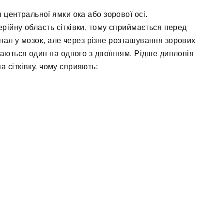
я центральної ямки ока або зорової осі.
рійну область сітківки, тому сприймається перед
нал у мозок, але через різне розташування зорових
аються один на одного з двоїнням. Рідше диплопія
 сітківку, чому сприяють: