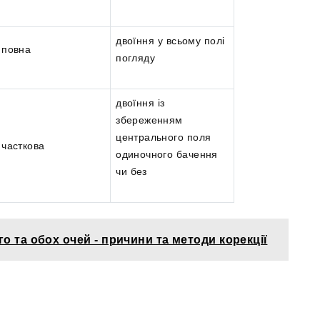
двоїння у всьому полі
повна
погляду
двоїння із
збереженням
центрального поля
часткова
одиночного бачення
чи без
о та обох очей - причини та методи корекції