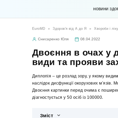
Перейти
до
НОВИНИ ЗДО
вмісту
EuroMD
»
Здоров'я від А до Я
»
Хвороби і лік
Снисаренко Юля
08.04.2022
Двоєння в очах у 
види та прояви з
Диплопія – це розлад зору, у якому видим
наслідок дисфункції окорухових м'язів. 
Двоєння картинки перед очима є пошире
діагностується у 50 осіб із 100000.
Зміст