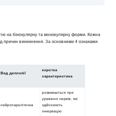
гію на бінокулярну та монокулярну форми. Кожна
від причин виникнення. За основними 4 ознаками
коротка
Вид диплопії
характеристика
розвивається при
ураженні нервів, які
нейропаралітична
здійснюють
іннервацію