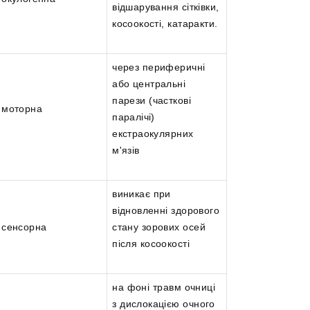
відшарування сітківки,
косоокості, катаракти.
через периферичні
або центральні
парези (часткові
моторна
паралічі)
екстраокулярних
м'язів
виникає при
відновленні здорового
сенсорна
стану зорових осей
після косоокості
на фоні травм очниці
з дислокацією очного