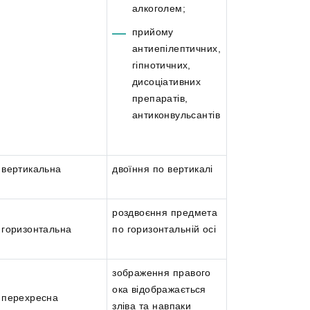
алкоголем;
прийому
антиепілептичних,
гіпнотичних,
дисоціативних
препаратів,
антиконвульсантів
вертикальна
двоїння по вертикалі
роздвоєння предмета
горизонтальна
по горизонтальній осі
зображення правого
ока відображається
перехресна
зліва та навпаки