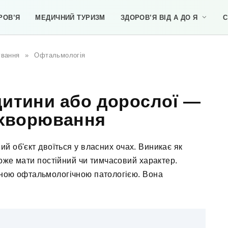
РОВ’Я
МЕДИЧНИЙ ТУРИЗМ
ЗДОРОВ’Я ВІД А ДО Я
С
ування
»
Офтальмологія
дитини або дорослої —
ахворювання
ий об'єкт двоїться у власних очах. Виникає як
Може мати постійний чи тимчасовий характер.
ною офтальмологічною патологією. Вона