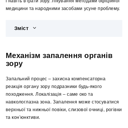
і навіть втрати зору. Лікування методами офіційної
медицини та народними засобами усуне проблему.
Зміст
Механізм запалення органів
зору
Запальний процес – захисна компенсаторна
реакція органу зору подразники будь-якого
походження. Локалізація – саме око та
навкологлазна зона. Запалення може стосуватися
верхньої та нижньої повіки, слизової очниці, рогівки
та кон'юнктиви.