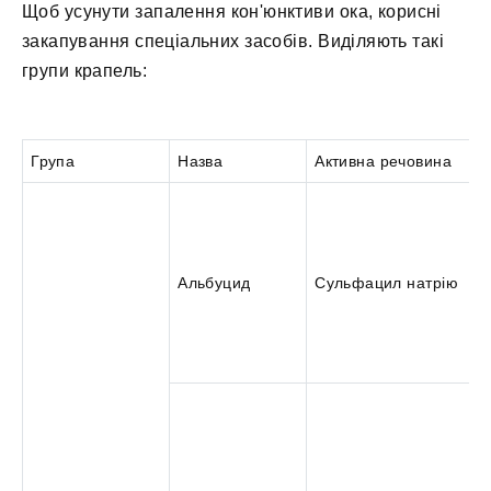
Щоб усунути запалення кон'юнктиви ока, корисні
закапування спеціальних засобів. Виділяють такі
групи крапель:
Група
Назва
Активна речовина
Альбуцид
Сульфацил натрію