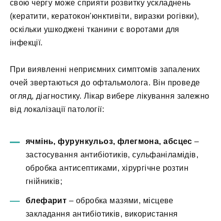
свою чергу може сприяти розвитку ускладнень
(кератити, кератокон'юнктивіти, виразки рогівки),
оскільки ушкоджені тканини є воротами для
інфекції.
При виявленні неприємних симптомів запалених
очей звертаються до офтальмолога. Він проведе
огляд, діагностику. Лікар вибере лікування залежно
від локалізації патології:
ячмінь, фурункульоз, флегмона, абсцес
–
застосування антибіотиків, сульфаніламідів,
обробка антисептиками, хірургічне розтин
гнійників;
блефарит
– обробка мазями, місцеве
закладання антибіотиків, використання