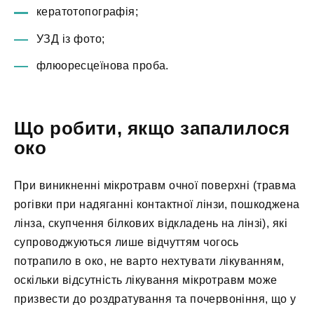
кератотопографія;
УЗД із фото;
флюоресцеїнова проба.
Що робити, якщо запалилося
око
При виникненні мікротравм очної поверхні (травма
рогівки при надяганні контактної лінзи, пошкоджена
лінза, скупчення білкових відкладень на лінзі), які
супроводжуються лише відчуттям чогось
потрапило в око, не варто нехтувати лікуванням,
оскільки відсутність лікування мікротравм може
призвести до роздратування та почервоніння, що у