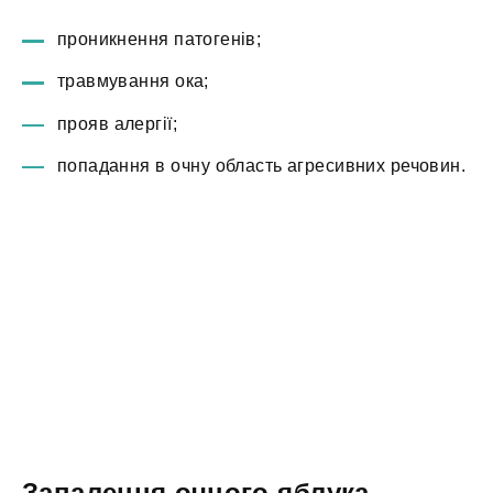
проникнення патогенів;
травмування ока;
прояв алергії;
попадання в очну область агресивних речовин.
Запалення очного яблука