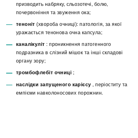
призводить набряку, сльозотечі, болю,
почервоніння та звуження ока;
теноніт
(хвороба очниці): патологія, за якої
уражається тенонова очна капсула;
каналікуліт
: проникнення патогенного
подразника в слізний мішок та інші складові
органу зору;
тромбофлебіт очниці
;
наслідки запущеного карієсу
, періоститу та
емпієми навколоносових порожнин.