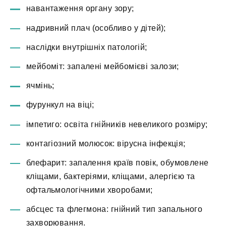
навантаження органу зору;
надривний плач (особливо у дітей);
наслідки внутрішніх патологій;
мейбоміт: запалені мейбомієві залози;
ячмінь;
фурункул на віці;
імпетиго: освіта гнійників невеликого розміру;
контагіозний молюсок: вірусна інфекція;
блефарит: запалення країв повік, обумовлене
кліщами, бактеріями, кліщами, алергією та
офтальмологічними хворобами;
абсцес та флегмона: гнійний тип запального
захворювання.