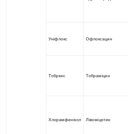
Уніфлокс
Офлоксацин
Тобрекс
Тобраміцин
Хлорамфенікол
Лівоміцетин