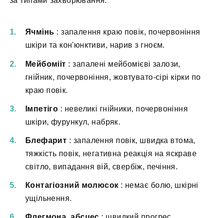
за типами захворювання:
Ячмінь
: запалення краю повік, почервоніння
шкіри та кон'юнктиви, нарив з гноєм.
Мейбомііт
: запалені мейбомієві залози,
гнійник, почервоніння, жовтувато-сірі кірки по
краю повік.
Імпетіго
: невеликі гнійники, почервоніння
шкіри, фурункул, набряк.
Блефарит
: запалення повік, швидка втома,
тяжкість повік, негативна реакція на яскраве
світло, випадання вій, свербіж, печіння.
Контагіозний молюсок
: немає болю, шкірні
ущільнення.
Флегмона, абсцес
: швидкий прогрес