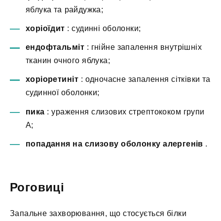
яблука та райдужка;
хоріоїдит
: судинні оболонки;
ендофтальміт
: гнійне запалення внутрішніх
тканин очного яблука;
хоріоретиніт
: одночасне запалення сітківки та
судинної оболонки;
пика
: ураження слизових стрептококом групи
А;
попадання на слизову оболонку алергенів
.
Роговиці
Запальне захворювання, що стосується білки