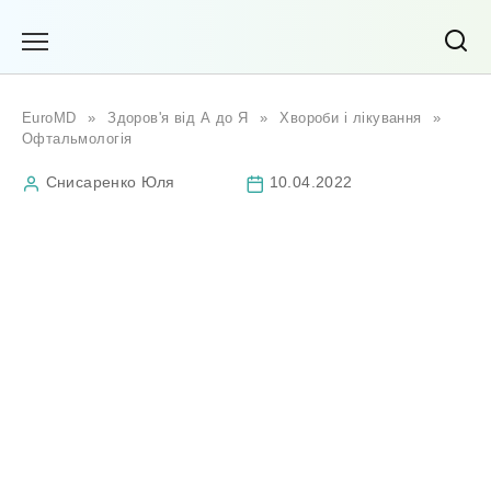
Перейти
до
вмісту
EuroMD
»
Здоров'я від А до Я
»
Хвороби і лікування
»
Офтальмологія
Снисаренко Юля
10.04.2022