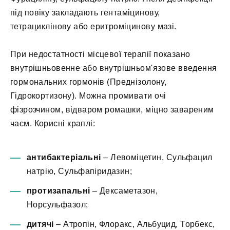
під повіку закладають гентаміцинову,
тетрациклінову або еритроміцинову мазі.
При недостатності місцевої терапії показано
внутрішньовенне або внутрішньом'язове введення
гормональних гормонів (Преднізолону,
Гідрокортизону). Можна промивати очі
фізрозчином, відваром ромашки, міцно завареним
чаєм. Корисні краплі:
антибактеріальні
– Левоміцетин, Сульфацил
натрію, Сульфапіридазин;
протизапальні
– Дексаметазон,
Норсульфазол;
дитячі
– Атропін, Флоракс, Альбуцид, Торбекс,