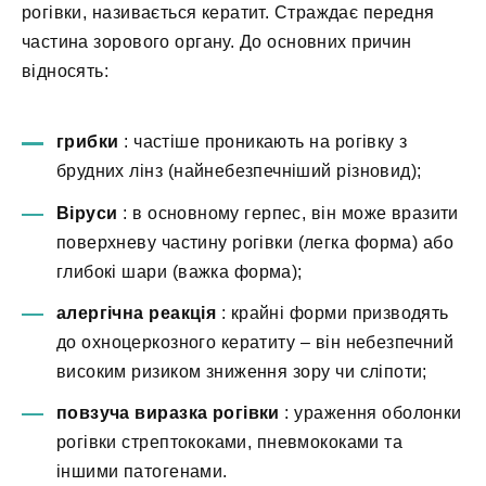
рогівки, називається кератит. Страждає передня
частина зорового органу. До основних причин
відносять:
грибки
: частіше проникають на рогівку з
брудних лінз (найнебезпечніший різновид);
Віруси
: в основному герпес, він може вразити
поверхневу частину рогівки (легка форма) або
глибокі шари (важка форма);
алергічна реакція
: крайні форми призводять
до охноцеркозного кератиту – він небезпечний
високим ризиком зниження зору чи сліпоти;
повзуча виразка рогівки
: ураження оболонки
рогівки стрептококами, пневмококами та
іншими патогенами.