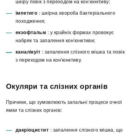
шкіру повік з переходом на кон'юнктиву;
імпетиго
: шкірна хвороба бактеріального
походження;
екзофтальм
: у крайніх формах провокує
набряк та запалення кон'юнктиви;
каналікуіт
: запалення слізного мішка та повік
з переходом на кон'юнктиву.
Окуляри та слізних органів
Причини, що зумовлюють запальні процеси очної
ямки та слізних органів:
дакріоцистит
: запалення слізного мішка, що