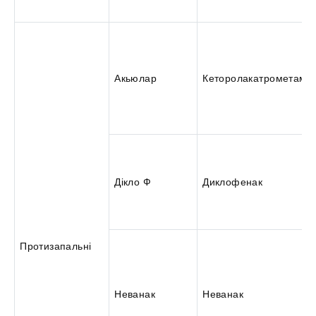
Акьюлар
Кеторолакатрометамін
Дікло Ф
Диклофенак
Протизапальні
Неванак
Неванак