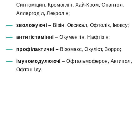
Синтоміцин, Кромоглін, Хай-Кром, Опантол,
Аллергоділ, Лекролін;
зволожуючі
– Візін, Оксикал, Офтолік, Іноксу;
антигістамінні
– Окументін, Нафтізін;
профілактичні
– Візомакс, Окуліст, Зорро;
імуномодулюючі
– Офтальмоферон, Актипол,
Офтан-Іду.