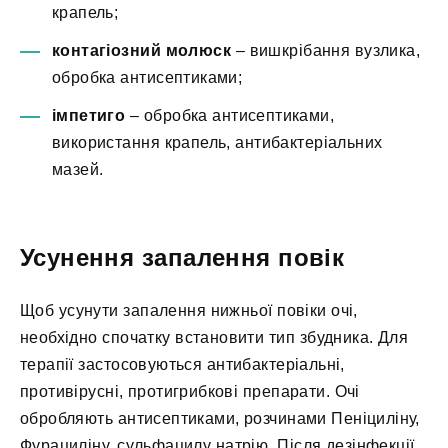
крапель;
контагіозний молюск
– вишкрібання вузлика,
обробка антисептиками;
імпетиго
– обробка антисептиками,
використання крапель, антибактеріальних
мазей.
Усунення запалення повік
Щоб усунути запалення нижньої повіки очі,
необхідно спочатку встановити тип збудника. Для
терапії застосовуються антибактеріальні,
противірусні, протигрибкові препарати. Очі
обробляють антисептиками, розчинами Пеніциліну,
Фурациліну, сульфацилу натрію. Після дезінфекції