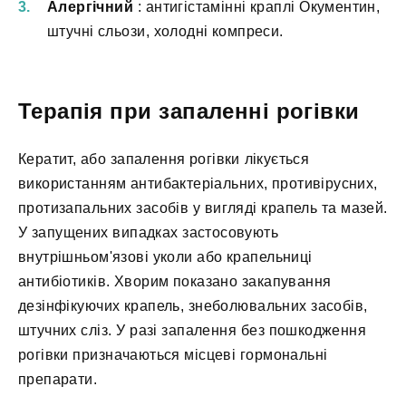
Алергічний
: антигістамінні краплі Окументин,
штучні сльози, холодні компреси.
Терапія при запаленні рогівки
Кератит, або запалення рогівки лікується
використанням антибактеріальних, противірусних,
протизапальних засобів у вигляді крапель та мазей.
У запущених випадках застосовують
внутрішньом'язові уколи або крапельниці
антибіотиків. Хворим показано закапування
дезінфікуючих крапель, знеболювальних засобів,
штучних сліз. У разі запалення без пошкодження
рогівки призначаються місцеві гормональні
препарати.