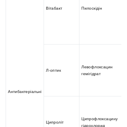
Вітабакт
Пилоскідін
Левофлоксацин
Л-оптик
гемігідрат
Антибактеріальні
Ципрофлоксацину
Ципроліт
гідрохлорид