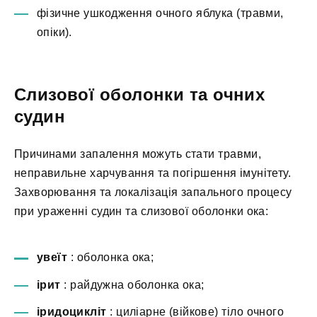
фізичне ушкодження очного яблука (травми,
опіки).
Слизової оболонки та очних
судин
Причинами запалення можуть стати травми,
неправильне харчування та погіршення імунітету.
Захворювання та локалізація запального процесу
при ураженні судин та слизової оболонки ока:
увеїт
: оболонка ока;
ірит
: райдужна оболонка ока;
іридоцикліт
: циліарне (війкове) тіло очного