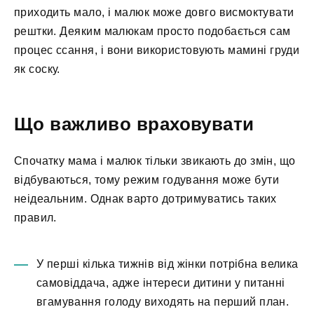
приходить мало, і малюк може довго висмоктувати
рештки. Деяким малюкам просто подобається сам
процес ссання, і вони використовують мамині груди
як соску.
Що важливо враховувати
Спочатку мама і малюк тільки звикають до змін, що
відбуваються, тому режим годування може бути
неідеальним. Однак варто дотримуватись таких
правил.
У перші кілька тижнів від жінки потрібна велика
самовіддача, адже інтереси дитини у питанні
вгамування голоду виходять на перший план.