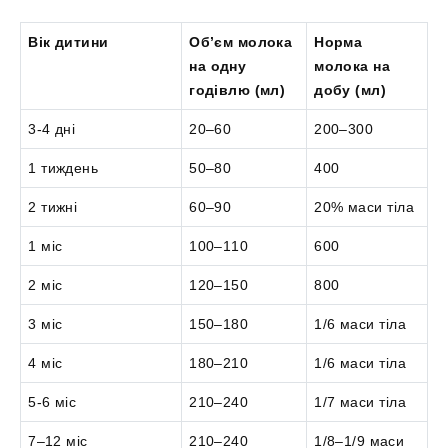
Вік дитини
Об’єм молока
Норма
на одну
молока на
годівлю (мл)
добу (мл)
3-4 дні
20–60
200–300
1 тиждень
50–80
400
2 тижні
60–90
20% маси тіла
1 міс
100–110
600
2 міс
120–150
800
3 міс
150–180
1/6 маси тіла
4 міс
180–210
1/6 маси тіла
5-6 міс
210–240
1/7 маси тіла
7–12 міс
210–240
1/8–1/9 маси