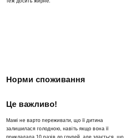
теж досить жирне.
Норми споживання
Це важливо!
Мамі не варто переживати, що її дитина
залишилася голодною, навіть якщо вона її
прикладала 10 разів до грудей, але здається, що