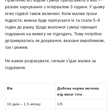
Практично всі відомі суміші припускають 8 або 7-
разове харчування з інтервалом 3 години. У цьому
нічні годівлі також включені. Коли малюк трохи
підросте, можна буде пропускати їх та спати 5–6
годин до ранку. Щодо молочної суміші принцип
годування на вимогу не підходить. Тому потрібно
дотримуватись як дозування, вказане виробником,
так і режим.
Не важко розрахувати, скільки з’їдає малюк за
годування.
Вік
Добова норма молока
від маси тіла
10 днів – 1,5 місяці
1/5