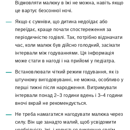
Відмовляти малюку в їжі не можна, навіть якщо
це вартує безсонної ночі.
Якщо є сумніви, що дитина недоїдає або
переїдає, краще почати спостереження за
періодичністю годівлі. Так, потрібно відзначати
час, коли малюк був дійсно голодний, засікати
інтервали між годуваннями. Ця інформація
може стати в нагоді і на прийомі у педіатра.
Встановлювати чіткий режим годування, як із
штучному вигодовуванні, не можна, особливо у
перші тижні після народження. Витримувати
інтервали понад 2–3 години вдень і 3–4 години
вночі вкрай не рекомендується.
Не треба намагатися нагодувати малюка через
силу. Він ще занадто малий, щоб усвідомити
необхідність їжі, і керується виключно своїм