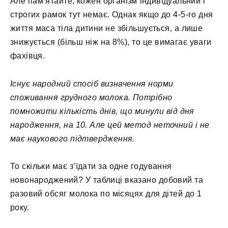
Але пам’ятайте, кожен організм індивідуальний і
строгих рамок тут немає. Однак якщо до 4-5-го дня
життя маса тіла дитини не збільшується, а лише
знижується (більш ніж на 8%), то це вимагає уваги
фахівця.
Існує народний спосіб визначення норми
споживання грудного молока. Потрібно
помножити кількість днів, що минули від дня
народження, на 10. Але цей метод неточний і не
має наукового підтвердження.
То скільки має з’їдати за одне годування
новонароджений? У таблиці вказано добовий та
разовий обсяг молока по місяцях для дітей до 1
року.