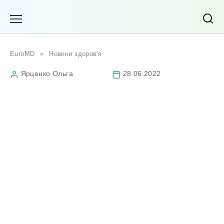
Перейти
до
вмісту
EuroMD
»
Новини здоров'я
Ярценко Ольга
28.06.2022