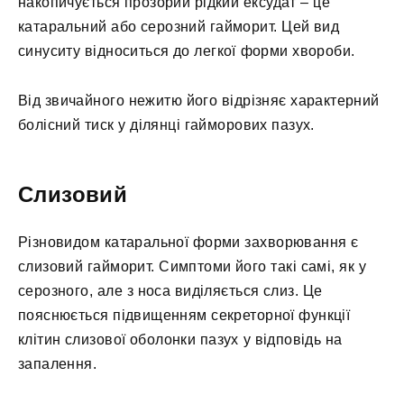
накопичується прозорий рідкий ексудат – це
катаральний або серозний гайморит. Цей вид
синуситу відноситься до легкої форми хвороби.
Від звичайного нежитю його відрізняє характерний
болісний тиск у ділянці гайморових пазух.
Слизовий
Різновидом катаральної форми захворювання є
слизовий гайморит. Симптоми його такі самі, як у
серозного, але з носа виділяється слиз. Це
пояснюється підвищенням секреторної функції
клітин слизової оболонки пазух у відповідь на
запалення.