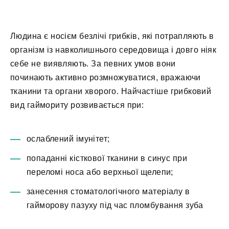
Людина є носієм безлічі грибків, які потрапляють в
організм із навколишнього середовища і довго ніяк
себе не виявляють. За певних умов вони
починають активно розмножуватися, вражаючи
тканини та органи хворого. Найчастіше грибковий
вид гаймориту розвивається при:
ослаблений імунітет;
попаданні кісткової тканини в синус при
переломі носа або верхньої щелепи;
занесення стоматологічного матеріалу в
гайморову пазуху під час пломбування зуба