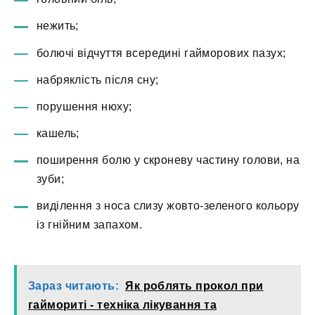
нежить;
болючі відчуття всередині гайморових пазух;
набряклість після сну;
порушення нюху;
кашель;
поширення болю у скроневу частину голови, на
зуби;
виділення з носа слизу жовто-зеленого кольору
із гнійним запахом.
Зараз читають:
Як роблять прокол при
гаймориті - техніка лікування та