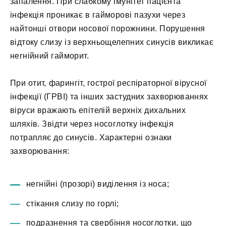
запалення. При слабкому імунітет пацієнта
інфекція проникає в гайморові пазухи через
найтонші отвори носової порожнини. Порушення
відтоку слизу із верхньощелепних синусів викликає
негнійний гайморит.
При отит, фарингіт, гострої респіраторної вірусної
інфекції (ГРВІ) та інших застудних захворюваннях
віруси вражають епітелій верхніх дихальних
шляхів. Звідти через носоглотку інфекція
потрапляє до синусів. Характерні ознаки
захворювання:
негнійні (прозорі) виділення із носа;
стікання слизу по горлі;
подразнення та свербіння носоглотки, що