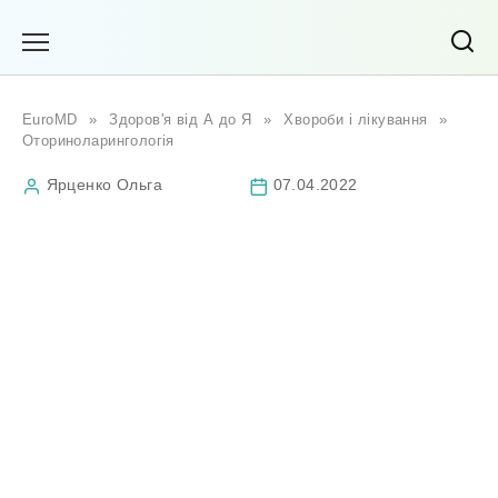
Перейти
до
вмісту
EuroMD
»
Здоров'я від А до Я
»
Хвороби і лікування
»
Оториноларингологія
Ярценко Ольга
07.04.2022