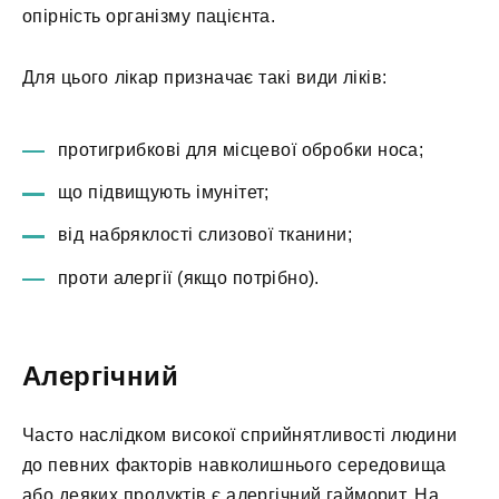
опірність організму пацієнта.
Для цього лікар призначає такі види ліків:
протигрибкові для місцевої обробки носа;
що підвищують імунітет;
від набряклості слизової тканини;
проти алергії (якщо потрібно).
Алергічний
Часто наслідком високої сприйнятливості людини
до певних факторів навколишнього середовища
або деяких продуктів є алергічний гайморит. На