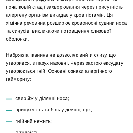
початковій стадії захворювання через присутність
алергену організм викидає у кров гістамін. Ця
хімічна речовина розширює кровоносні судини носа
та синусів, викликаючи потовщення слизової
оболонки.
Набрякла тканина не дозволяє вийти слизу, що
утворився, з пазух назовні. Через застою ексудату
утворюється гній. Основні ознаки алергічного
гаймориту:
свербіж у ділянці носа;
припухлість та біль у ділянці щік;
гнійний нежить;
гугнявість.