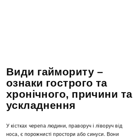
Види гаймориту –
ознаки гострого та
хронічного, причини та
ускладнення
У кістках черепа людини, праворуч і ліворуч від
носа, є порожнисті простори або синуси. Вони