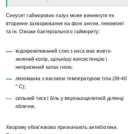
Синусит гайморових пазух може виникнути як
вторинне захворювання на фоні ангіни, пневмонії
та ін. Ознаки бактеріального гаймориту:
відокремлюваний слиз з носа має жовто-
зелений колір, щільнішу консистенцію і
неприємний запах гною;
лихоманка з високою температурою тіла (39-40
° С);
сильний тиск і біль у верхньощелепній ділянці
обличчя.
Хворому обов'язково призначають антибіотики.