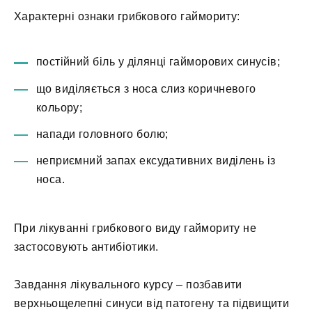
Характерні ознаки грибкового гаймориту:
постійний біль у ділянці гайморових синусів;
що виділяється з носа слиз коричневого
кольору;
напади головного болю;
неприємний запах ексудативних виділень із
носа.
При лікуванні грибкового виду гаймориту не
застосовують антибіотики.
Завдання лікувального курсу – позбавити
верхньощелепні синуси від патогену та підвищити