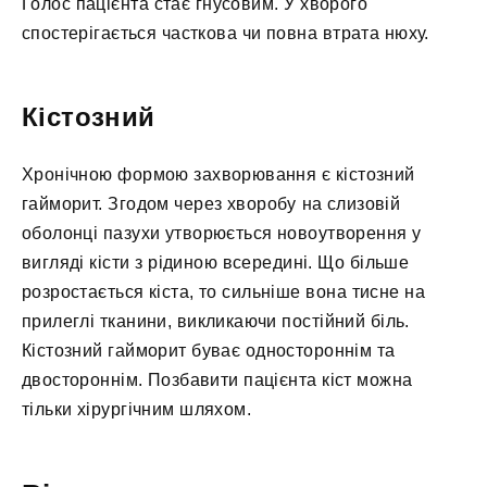
Голос пацієнта стає гнусовим. У хворого
спостерігається часткова чи повна втрата нюху.
Кістозний
Хронічною формою захворювання є кістозний
гайморит. Згодом через хворобу на слизовій
оболонці пазухи утворюється новоутворення у
вигляді кісти з рідиною всередині. Що більше
розростається кіста, то сильніше вона тисне на
прилеглі тканини, викликаючи постійний біль.
Кістозний гайморит буває одностороннім та
двостороннім. Позбавити пацієнта кіст можна
тільки хірургічним шляхом.