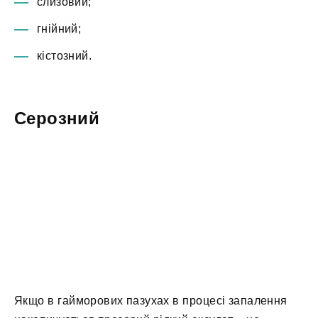
слизовий;
гнійний;
кістозний.
Серозний
Якщо в гайморових пазухах в процесі запалення