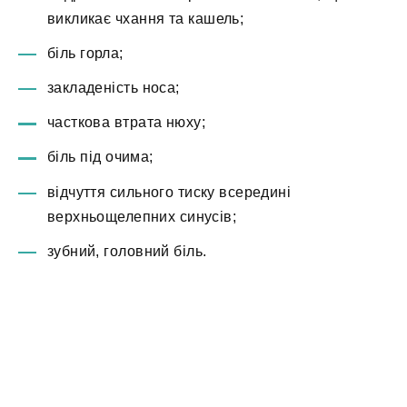
викликає чхання та кашель;
біль горла;
закладеність носа;
часткова втрата нюху;
біль під очима;
відчуття сильного тиску всередині
верхньощелепних синусів;
зубний, головний біль.